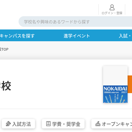
ログイン・登録
キャンパスを探す
進学イベント
入試
校TOP
学校
入試方法
学費・
奨学金
オープン
キャ