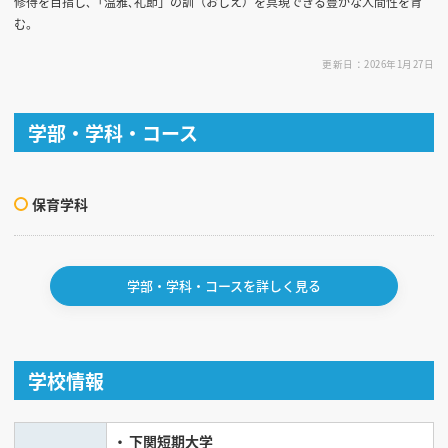
修得を目指し､「温雅､礼節」の訓（おしえ）を具現できる豊かな人間性を育
む。
更新日：2026年1月27日
学部・学科・コース
保育学科
学部・学科・コースを詳しく見る
学校情報
下関短期大学