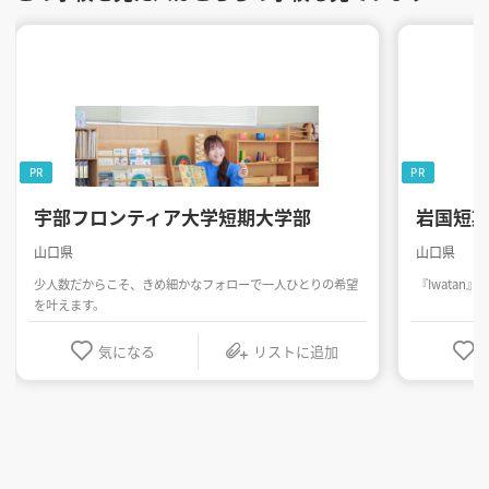
PR
PR
宇部フロンティア大学短期大学部
岩国短
山口県
山口県
少人数だからこそ、きめ細かなフォローで一人ひとりの希望
『Iwatan
を叶えます。
気になる
リストに追加