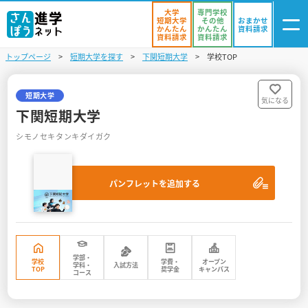
大学
専門学校
短期大学
その他
おまかせ
かんたん
かんたん
資料請求
資料請求
資料請求
トップページ
短期大学を探す
下関短期大学
学校TOP
ログイン
気になる
資料リスト
・登録
短期大学
気になる
下関短期大学
学校を探す
シモノセキタンキダイガク
オープンキャンパスを探す
パンフレットを追加する
進学イベント
入試・受験入門
お役立ち情報
学部・
学校
学費・
オープン
学科・
入試方法
TOP
奨学金
キャンパス
コース