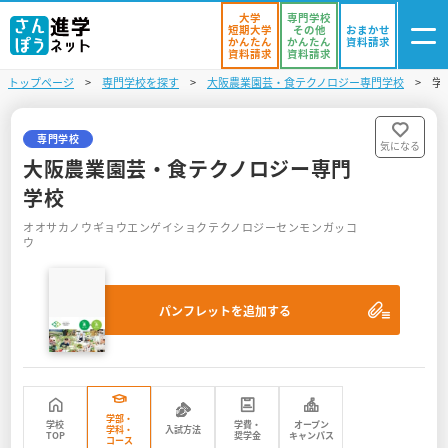
大学
専門学校
短期大学
その他
おまかせ
かんたん
かんたん
資料請求
資料請求
資料請求
トップページ
専門学校を探す
大阪農業園芸・食テクノロジー専門学校
学
ログイン
気になる
資料リスト
・登録
専門学校
気になる
大阪農業園芸・食テクノロジー専門
学校を探す
学校
オオサカノウギョウエンゲイショクテクノロジーセンモンガッコ
オープンキャンパスを探す
ウ
進学イベント
パンフレットを追加する
入試・受験入門
お役立ち情報
学部・
学校
学費・
オープン
学科・
入試方法
TOP
奨学金
キャンパス
コース