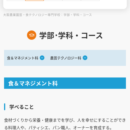
大阪農業園芸・食テクノロジー専門学校：学部・学科・コース
見学会WEB手引書
校内オンラインガイダンス
学部･学科・コース
アンケートフォーム（学校用）
食＆マネジメント科
農芸テクノロジー科
食＆マネジメント科
学べること
食材づくりから栄養・健康までを学び、人を幸せにすることができ
る料理人や、パティシエ、パン職人、オーナーを育成する。