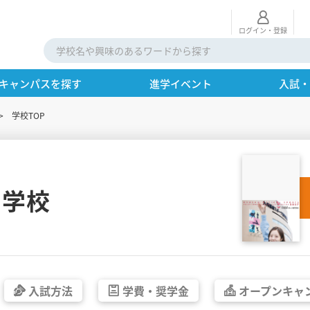
ログイン・登録
キャンパスを探す
進学イベント
入試
学校TOP
門学校
入試方法
学費・
奨学金
オープン
キャ