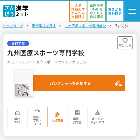
大学
専門学校
短期大学
その他
おまかせ
かんたん
かんたん
資料請求
資料請求
資料請求
トップページ
専門学校を探す
九州医療スポーツ専門学校
入試方法
ログイン
気になる
資料リスト
・登録
専門学校
気になる
九州医療スポーツ専門学校
学校を探す
キュウシュウイリョウスポーツセンモンガッコウ
オープンキャンパスを探す
パンフレットを追加する
進学イベント
入試・受験入門
お役立ち情報
学部・
学校
学費・
オープン
学科・
入試方法
TOP
奨学金
キャンパス
コース