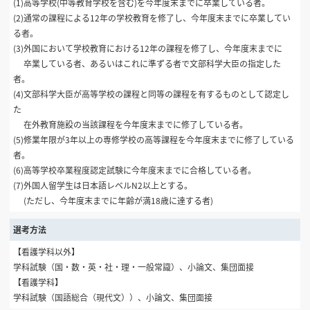
(1)高等学校(中等教育学校を含む)を今年度末までに卒業している者。
(2)通常の課程による12年の学校教育を修了し、今年度末までに卒業してい
る者。
(3)外国において学校教育における12年の課程を修了し、今年度末までに
卒業している者、あるいはこれに準ずる者で文部科学大臣の指定した
者。
(4)文部科学大臣が高等学校の課程と同等の課程を有するものとして認定し
た
在外教育施設の当該課程を今年度末までに修了している者。
(5)修業年限が3年以上の専修学校の高等課程を今年度末までに修了している
者。
(6)高等学校卒業程度認定試験に今年度末までに合格している者。
(7)外国人留学生は日本語レベルN2以上とする。
(ただし、今年度末までに年齢が満18歳に達する者)
選考方法
【看護学科以外】
学科試験（国・数・英・社・理・一般常識）、小論文、集団面接
【看護学科】
学科試験（国語総合（現代文））、小論文、集団面接