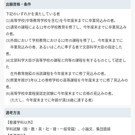
出願資格・条件
下記のいずれかを満たしている者
(1)高等学校(中等教育学校を含む)を今年度末までに卒業見込みの者。
(2)通常の課程による12年の学校教育を修了し、今年度末までに卒業見込み
の者。
(3)外国において学校教育における12年の課程を修了し、今年度末までに
卒業見込みの者、あるいはこれに準ずる者で文部科学大臣の指定した
者。
(4)文部科学大臣が高等学校の課程と同等の課程を有するものとして認定し
た
在外教育施設の当該課程を今年度末までに修了見込みの者。
(5)修業年限が3年以上の専修学校の高等課程を今年度末までに修了見込みの
者。
(6)高等学校卒業程度認定試験に今年度末までに合格の見込みの者。
(ただし、今年度末までに年齢が満18歳に達する者)
選考方法
【看護学科以外】
学科試験（国・数・英・社・理・一般常識）、小論文、集団面接