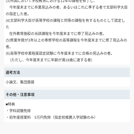
(3)外国において学校教育における12年の課程を修了し、
今年度末までに卒業見込みの者、あるいはこれに準ずる者で文部科学大臣
の指定した者。
(4)文部科学大臣が高等学校の課程と同等の課程を有するものとして認定し
た
在外教育施設の当該課程を今年度末までに修了見込みの者。
(5)修業年限が3年以上の専修学校の高等課程を今年度末までに修了見込みの
者。
(6)高等学校卒業程度認定試験に今年度末までに合格の見込みの者。
(ただし、今年度末までに年齢が満18歳に達する者)
選考方法
小論文、集団面接
その他・注意事項
■特典
・学科試験免除
・初年度授業料 5万円免除（指定校推薦入学試験のみ）