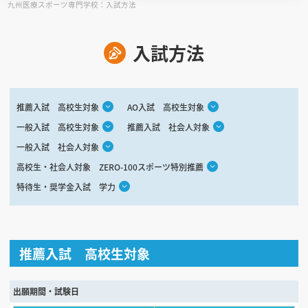
九州医療スポーツ専門学校：入試方法
見学会WEB手引書
入試方法
校内オンラインガイダンス
アンケートフォーム（学校用）
推薦入試 高校生対象
AO入試 高校生対象
一般入試 高校生対象
推薦入試 社会人対象
一般入試 社会人対象
高校生・社会人対象 ZERO-100スポーツ特別推薦
特待生・奨学金入試 学力
推薦入試 高校生対象
出願期間・試験日