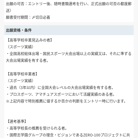
出願の可否：エントリー後、随時書類選考を行い、正式出願の可否の都度郵
送）
願書受付期間：〆切日必着
出願資格・条件
【高等学校卒業見込みの者】
（スポーツ実績）
・全国高校総体出場・国民スポーツ大会出場以上の実績又は、それに準ずる
大会出場実績を有する者。
【高等学校卒業者】
（スポーツ実績）
・過去（3年以内）に全国大会レベルの大会出場実績を有する者。
・プロスポーツ、アマチュアスポーツにおいて活躍実績のある者。
※上記内容で特別推薦に値するか否かの判断をエントリー時に行います。
【選考基準】
・高等学校長の推薦を受けられる者。
・国際志学園グループの理念・ビジョンであるZERO-100プロジェクトに共