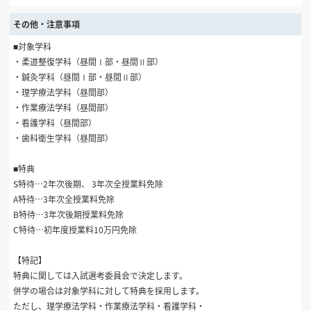
その他・注意事項
■対象学科
・柔道整復学科（昼間Ⅰ部・昼間Ⅱ部）
・鍼灸学科（昼間Ⅰ部・昼間Ⅱ部）
・理学療法学科（昼間部）
・作業療法学科（昼間部）
・看護学科（昼間部）
・歯科衛生学科（昼間部）
■特典
S特待…2年次後期、 3年次全授業料免除
A特待…3年次全授業料免除
B特待…3年次後期授業料免除
C特待…初年度授業料10万円免除
【特記】
特典に関しては入試選考委員会で決定します。
併学の場合は対象学科に対して特典を採用します。
ただし、理学療法学科・作業療法学科・看護学科・