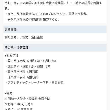
感し、今までの実績に加え更に今後医療業界において益々の成長を目指す
者。
・在学中及び卒業後もZERO-100プロジェクトに貢献できる者。
・学校の広報活動に積極的に協力する者。
選考方法
書類選考、小論文、集団面接
その他・注意事項
■対象学科
・柔道整復学科（昼間Ⅰ部・昼間Ⅱ部）
・鍼灸学科（昼間Ⅰ部・昼間Ⅱ部）
・理学療法学科（昼間部）
・作業療法学科（昼間部）
・アスレティックトレーナー学科（昼間Ⅱ部）
■特典
SS特待…入学金・授業料 全額免除
Ｓ特待…100万円免除
Ａ特待… 80万円免除