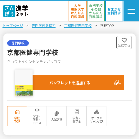
大学
専門学校
短期大学
その他
おまかせ
かんたん
かんたん
資料請求
資料請求
資料請求
トップページ
専門学校を探す
京都医健専門学校
学校TOP
ログイン
気になる
資料リスト
・登録
専門学校
気になる
京都医健専門学校
学校を探す
キョウトイケンセンモンガッコウ
オープンキャンパスを探す
パンフレットを追加する
進学イベント
入試・受験入門
お役立ち情報
学部・
学校
学費・
オープン
学科・
入試方法
TOP
奨学金
キャンパス
コース