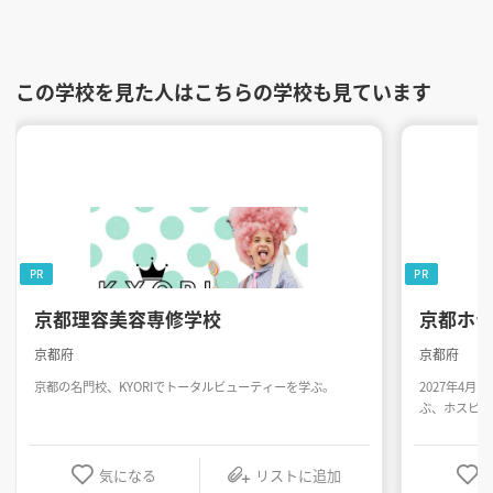
この学校を見た人はこちらの学校も見ています
PR
PR
京都理容美容専修学校
京都ホ
京都府
京都府
京都の名門校、KYORIでトータルビューティーを学ぶ。
2027年4
ぶ、ホスピタ
気になる
リストに追加