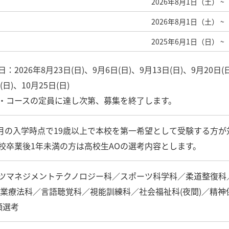
2026年8月1日（土）
~
2026年8月1日（土）
~
2025年6月1日（日）
~
：2026年8月23日(日)、9月6日(日)、9月13日(日)、9月20日(日
(日)、10月25日(日)
・コースの定員に達し次第、募集を終了します。
年4月の入学時点で19歳以上で本校を第一希望として受験する方
校卒業後1年未満の方は高校生AOの選考内容とします。
ツマネジメントテクノロジー科／スポーツ科学科／柔道整復科
作業療法科／言語聴覚科／視能訓練科／社会福祉科(夜間)／精神保
類選考