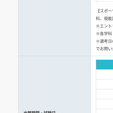
【スポー
科、視能
※エント
※各学科
※選考日
でお問い
出願期間・試験日