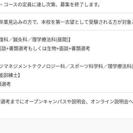
・コースの定員に達し次第、募集を終了します。
卒業見込みの方で、本校を第一志望として受験される方が対象
復科／鍼灸科／理学療法科(昼間)】
面談+書類選考もしくは生物+面談+書類選考
ツマネジメントテクノロジー科／スポーツ科学科／理学療法科(
能訓練士】
類選考
学選考までにオープンキャンパスや説明会、オンライン説明会