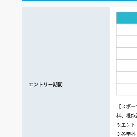
エントリー期間
【スポー
科、視能
※エント
※各学科