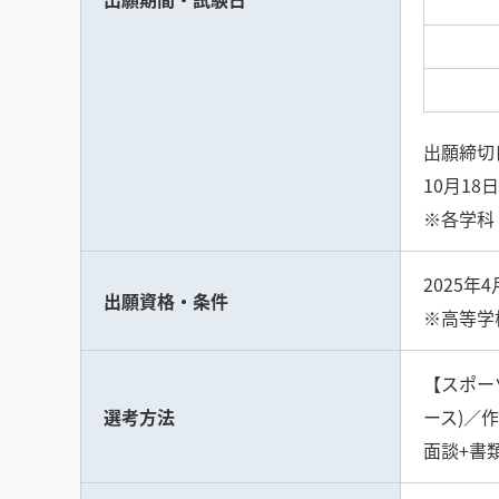
出願締切日
10月18日
※各学科
2025
出願資格・条件
※高等学
【スポー
選考方法
ース)／
面談+書