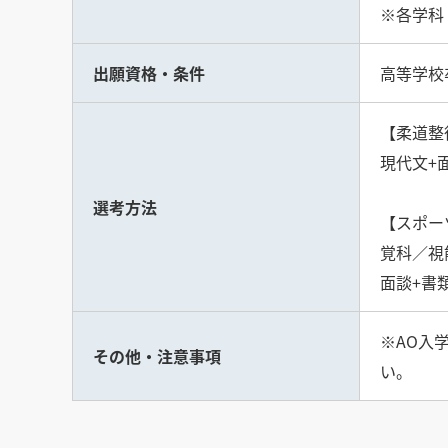
※各学科
出願資格・条件
高等学校
【柔道整
現代文+
選考方法
【スポー
覚科／視
面談+書
※AO入
その他・注意事項
い。