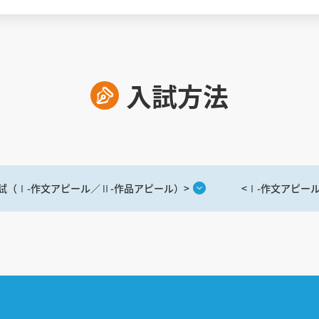
入試方法
試（Ⅰ-作文アピール／Ⅱ-作品アピール）>
<Ⅰ-作文アピー