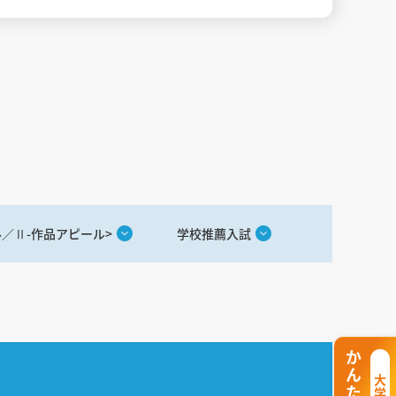
ル／Ⅱ-作品アピール>
学校推薦入試