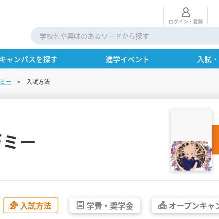
ログイン・登録
キャンパスを探す
進学イベント
入試
ミー
入試方法
デミー
入試方法
学費・
奨学金
オープン
キャ