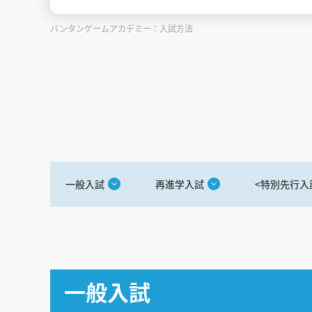
バンタンゲームアカデミー：入試方法
一般入試
再進学入試
<特別先行入
一般入試