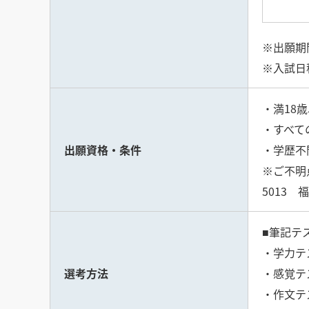
※出願期
※入試日
・満18歳
・すべて
出願資格・条件
・学歴不
※ご不明点
5013 
■筆記テ
・学力テ
選考方法
・感覚テ
・作文テ