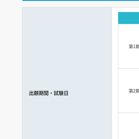
第1
第2
出願期間・試験日