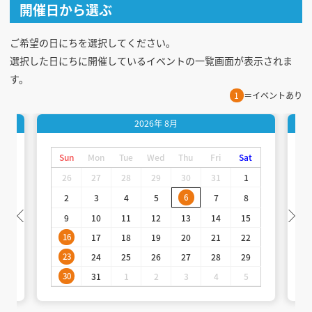
開催日から選ぶ
ご希望の日にちを選択してください。
選択した日にちに開催しているイベントの一覧画面が表示されま
す。
1
＝イベントあり
2026年
8月
t
Sun
Mon
Tue
Wed
Thu
Fri
Sat
26
27
28
29
30
31
1
2
3
4
5
6
7
8
9
10
11
12
13
14
15
16
17
18
19
20
21
22
23
24
25
26
27
28
29
30
31
1
2
3
4
5