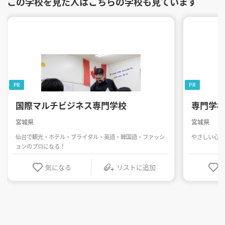
この学校を見た人はこちらの学校も見ています
PR
PR
国際マルチビジネス専門学校
専門学
宮城県
宮城県
仙台で観光・ホテル・ブライダル・英語・韓国語・ファッシ
やさしい心と
ョンのプロになる！
気になる
リストに追加