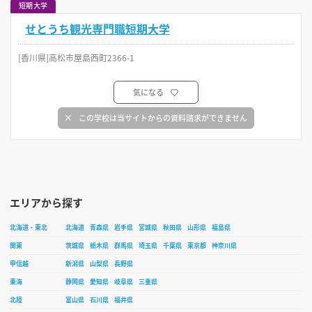
短期大学
せとうち観光専門職短期大学
[香川県]高松市屋島西町2366-1
気になる
この学校は当サイトからの資料請求ができません
エリアから探す
北海道・東北
北海道
青森県
岩手県
宮城県
秋田県
山形県
福島県
関東
茨城県
栃木県
群馬県
埼玉県
千葉県
東京都
神奈川県
甲信越
新潟県
山梨県
長野県
東海
静岡県
愛知県
岐阜県
三重県
北陸
富山県
石川県
福井県