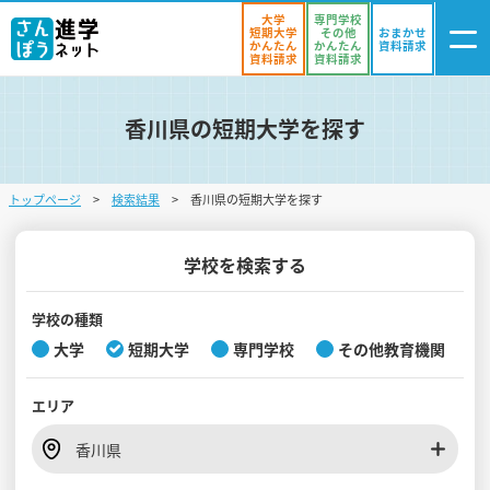
大学
専門学校
短期大学
その他
おまかせ
かんたん
かんたん
資料請求
資料請求
資料請求
香川県の短期大学を探す
ログイン
気になる
資料リスト
・登録
トップページ
検索結果
香川県の短期大学を探す
学校を探す
オープンキャンパスを探す
学校を検索する
進学イベント
学校の種類
大学
短期大学
専門学校
その他教育機関
入試・受験入門
エリア
お役立ち情報
香川県