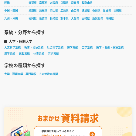
近畿
滋賀県
京都府
大阪府
兵庫県
奈良県
和歌山県
中国・四国
鳥取県
島根県
岡山県
広島県
山口県
徳島県
香川県
愛媛県
高知県
九州・沖縄
福岡県
佐賀県
長崎県
熊本県
大分県
宮崎県
鹿児島県
沖縄県
系統・分野から探す
大学・短期大学
人文科学系統
教育・福祉系統
社会科学系統
理学系統
工学系統
医学・看護・医療系統
農学系統
家政系統
体育系統
芸術系統
学校の種類から探す
大学
短期大学
専門学校
その他教育機関