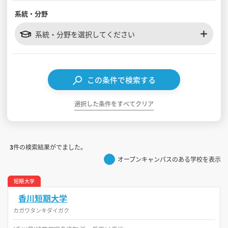
系統・分野
見学会WEB手引書
系統・分野を選択してください
校内オンラインガイダンス
アンケートフォーム（学校用）
この条件で検索する
選択した条件をすべてクリア
3
件の検索結果がでました。
オープンキャンパスのある学校を表示
短期大学
香川短期大学
カガワタンキダイガク