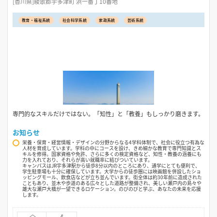
[香川県]綾歌郡宇多津町 浜一番丁10番地
教育・福祉系統
社会科学系統
家政系統
芸術系統
専門的なスキルだけではない。「知性」と「教養」もしっかり磨きます。
お知らせ
栄養・保育・経営情報・デザインの分野からなる4学科体制で、社会に役立つ有為な
人材を育成しています。学科の中にコースを設け、きめ細かな教育で専門知識とス
キルを修得。国家資格や免許、さらに多くの検定資格など、知性・教養の涵養にも
力を入れており、それらが高い就職率に結びついています。
キャンパスはJR宇多津駅から徒歩8分以内のところにあり、通学にとても便利で、
学生駐車場も十分に確保しています。大学からの徒歩圏には映画館を併設したショ
ッピングモール、飲食店などが立ち並んでいます。街全体は約30年前に造成された
こともあり、並木や歩道のある広々とした道路が整備され、美しい瀬戸内の島々や
雄大な瀬戸大橋が一望できるロケーション。のびのびと学ぶ、あなたの未来を応援
します。