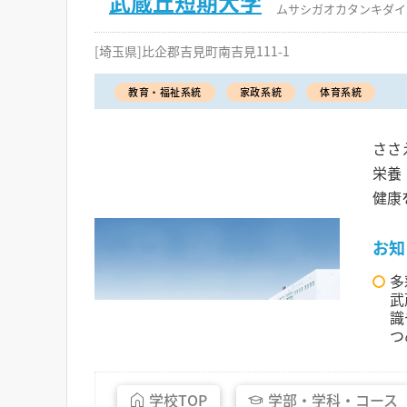
武蔵丘短期大学
ムサシガオカタンキダイ
[埼玉県]比企郡吉見町南吉見111-1
教育・福祉系統
家政系統
体育系統
ささ
栄養
健康
お知
多
武
識
つ
学校
TOP
学部・
学科・
コース