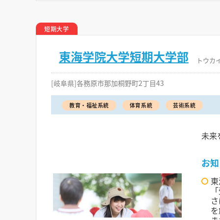
短期大学
東海学院大学短期大学部
トウカ
[岐阜県]各務原市那加桐野町2丁目43
教育・福祉系統
体育系統
芸術系統
未来
お知
東
「
さ
を