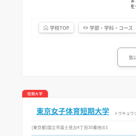
ま
を
学校
TOP
学部・
学科・
コース
気
短期大学
東京女子体育短期大学
トウキョウ
[東京都]国立市富士見台4丁目30番地の1