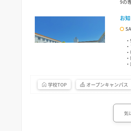
9の
お知
S
・
・
・
・
・
学校
TOP
オープン
キャンパス
気