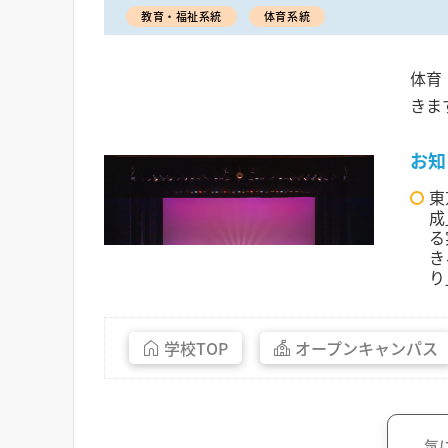
教育・福祉系統
体育系統
体育
きま
お知
東
成
る
き
り
学校
TOP
オープン
キャンパス
気