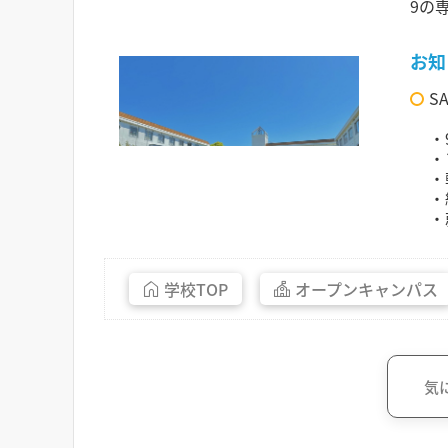
9の
お知
S
・
・
・
・
・
学校
TOP
オープン
キャンパス
気