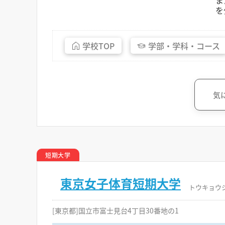
ま
を
学校
TOP
学部・
学科・
コース
気
短期大学
東京女子体育短期大学
トウキョウ
[東京都]国立市富士見台4丁目30番地の1