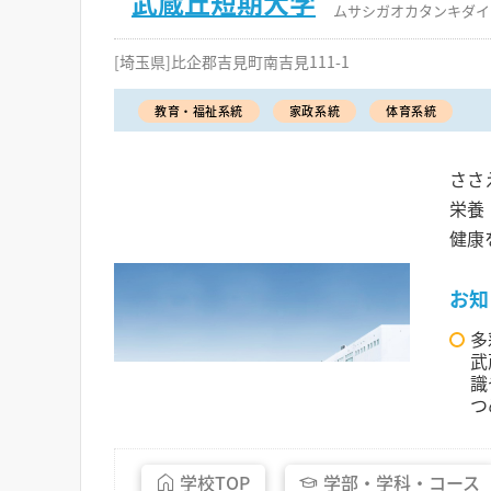
武蔵丘短期大学
ムサシガオカタンキダイ
[埼玉県]比企郡吉見町南吉見111-1
教育・福祉系統
家政系統
体育系統
ささ
栄養
健康
お知
多
武
識
つ
学校
TOP
学部・
学科・
コース