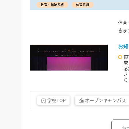
教育・福祉系統
体育系統
体育
きま
お知
東
成
る
き
り
学校
TOP
オープン
キャンパス
気