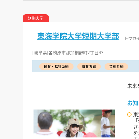
短期大学
東海学院大学短期大学部
トウカ
[岐阜県]各務原市那加桐野町2丁目43
教育・福祉系統
体育系統
芸術系統
未来
お知
東
「
さ
を