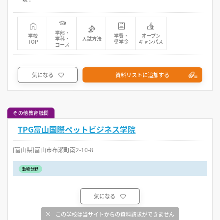
学部・
学校
学費・
オープン
学科・
入試方法
TOP
奨学金
キャンパス
コース
気になる
資料リストに追加する
その他教育機関
TPG富山国際ペットビジネス学院
[富山県]富山市布瀬町南2-10-8
動物分野
気になる
この学校は当サイトからの資料請求ができません