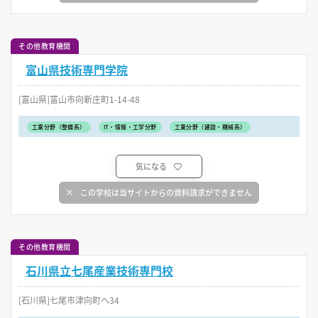
その他教育機関
富山県技術専門学院
[富山県]富山市向新庄町1-14-48
工業分野（整備系）
IT・情報・工学分野
工業分野（建設・機械系）
気になる
この学校は当サイトからの資料請求ができません
その他教育機関
石川県立七尾産業技術専門校
[石川県]七尾市津向町ヘ34