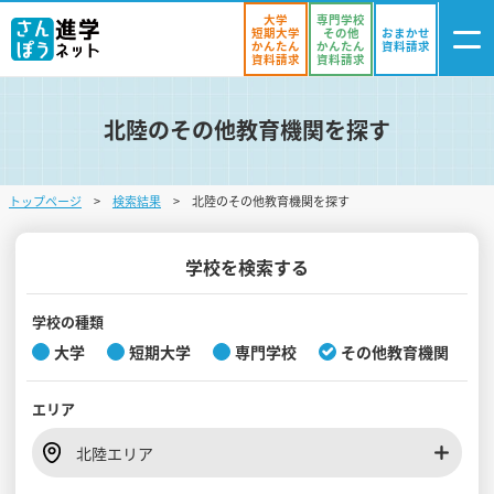
大学
専門学校
短期大学
その他
おまかせ
かんたん
かんたん
資料請求
資料請求
資料請求
北陸のその他教育機関を探す
ログイン
気になる
資料リスト
・登録
トップページ
検索結果
北陸のその他教育機関を探す
学校を探す
オープンキャンパスを探す
学校を検索する
進学イベント
学校の種類
大学
短期大学
専門学校
その他教育機関
入試・受験入門
エリア
お役立ち情報
北陸エリア