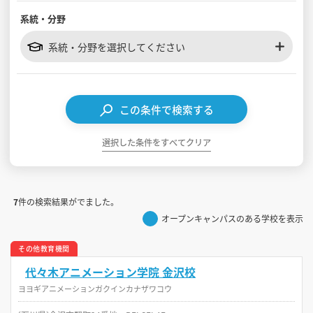
系統・分野
見学会WEB手引書
系統・分野を選択してください
校内オンラインガイダンス
アンケートフォーム（学校用）
この条件で検索する
選択した条件をすべてクリア
7
件の検索結果がでました。
オープンキャンパスのある学校を表示
その他教育機関
代々木アニメーション学院 金沢校
ヨヨギアニメーションガクインカナザワコウ