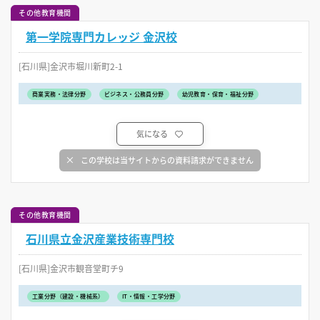
その他教育機関
第一学院専門カレッジ 金沢校
[石川県]金沢市堀川新町2-1
商業実務・法律分野
ビジネス・公務員分野
幼児教育・保育・福祉分野
気になる
この学校は当サイトからの資料請求ができません
その他教育機関
石川県立金沢産業技術専門校
[石川県]金沢市観音堂町チ9
工業分野（建設・機械系）
IT・情報・工学分野