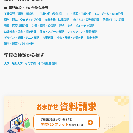
専門学校・その他教育機関
工業分野（建設・機械系）
工業分野（整備系）
IT・情報・工学分野
CG・ゲーム・WEB分野
語学・観光・ウェディング分野
商業実務・法律分野
ビジネス・公務員分野
医療ビジネス分野
看護・医療技術分野
栄養・調理・食分野
理容・美容・ビューティ分野
幼児教育・保育・福祉分野
体育・スポーツ分野
ファッション・服飾分野
デザイン・美術・アニメ分野
音楽分野
映像・放送・音響分野
動物分野
環境・農業・バイオ分野
学校の種類から探す
大学
短期大学
専門学校
その他教育機関