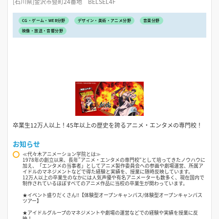
[石川県]金沢市竪町24番地 BELSEL4F
CG・ゲーム・WEB分野
デザイン・美術・アニメ分野
音楽分野
映像・放送・音響分野
卒業生12万人以上！45年以上の歴史を誇るアニメ・エンタメの専門校！
お知らせ
≪代々木アニメーション学院とは≫
1978年の創立以来、長年”アニメ・エンタメの専門校“として培ってきたノウハウに
加え、「エンタメの当事者」としてアニメ製作委員会への参画や劇場運営、所属ア
イドルのマネジメントなどで得た経験と実績を、授業に随時反映しています。
12万人以上の卒業生のなかには人気声優や有名アニメーターも数多く、現在国内で
制作されているほぼすべてのアニメ作品に当校の卒業生が関わっています。
★イベント盛りだくさん!!【体験型オープンキャンパス/体験型オープンキャンパス
ツアー】
★アイドルグループのマネジメントや劇場の運営などでの経験や実績を授業に反
映！