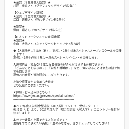
★金賞（厚生労働大臣賞）★
村澤 宥来さん（グラフィックデザイン科2年生）
【ウェブデザイン職種】
★金賞（厚生労働大臣賞）★
江口 碧華さん（Webデザイン科2年生）
★銅賞★
澤田 翔さん（Webデザイン科2年生）
【ITネットワークシステム管理職種】
★銅賞★
中山 大地さん（ネットワークセキュリティ科2年生
◆【入退場自由】8/9（日）、高校1・2年生対象スペシャルオープンスクールを開催
します！
高校1・2年生必見！年に一度のスペシャルイベントを開催します。
入退場自由・私服OK！気になる分野を好きなだけ見学＆体験できます。
「どんなことを学ぶの？」「資格や就職は？」など、気になることは個別相談で何
でも聞けます！
夏休みの宿題や進路研究にもぴったりです。
友達や保護者との参加も大歓迎！
ぜひ気軽にご参加ください。
▼詳細・お申込みはこちら！
https://www.jec.ac.jp/event/special_school/
----------------------------------------------------------------------
◆2027年度入学 総合型選抜（AO入学）エントリー受付スタート！
6月1日（月）より、2027年度入学「総合型選抜（AO入学）」のエントリー受付が
始まりました！
本校で一番早く出願できる入試方式です！
進路を早めに決めたい高校3年生のみなさん、ぜひチェックしてください！