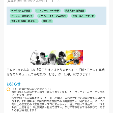
[兵庫県]神戸市中央区北野町１－１－８
IT・情報・工学分野
CG・ゲーム・WEB分野
商業実務・法律分野
ビジネス・公務員分野
デザイン・美術・アニメ分野
映像・放送・音響分野
工業分野（建設・機械系）
音楽分野
テレビCMでおなじみ「電子だけではありません」！「創って学ぶ」実践
的なカリキュラムであなたの「好き」が「仕事」になります！
お知らせ
「ＡＩに負けない自分になろう！」
本校は新しい価値を生み出す「創るチカラ」をもった「クリエイティブ・エンジニ
ア」を育成します。
授業の81.5％が実務を想定した「創って学ぶ」実践形式だから確実に技術が身につ
きます。また他学科との実践的な連携授業の「共創授業～一緒に創る～」や、650
社以上の企業との「業界連携～プロと繋がる～」、自分の創った作品やサービスを
販売・公開を行う「社会実装～社会で試す～」などの本校ならではの学びで、あな
たの夢が実現します！