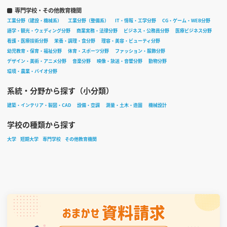
専門学校・その他教育機関
工業分野（建設・機械系）
工業分野（整備系）
IT・情報・工学分野
CG・ゲーム・WEB分野
語学・観光・ウェディング分野
商業実務・法律分野
ビジネス・公務員分野
医療ビジネス分野
看護・医療技術分野
栄養・調理・食分野
理容・美容・ビューティ分野
幼児教育・保育・福祉分野
体育・スポーツ分野
ファッション・服飾分野
デザイン・美術・アニメ分野
音楽分野
映像・放送・音響分野
動物分野
環境・農業・バイオ分野
系統・分野から探す（小分類）
建築・インテリア・製図・CAD
設備・空調
測量・土木・造園
機械設計
学校の種類から探す
大学
短期大学
専門学校
その他教育機関