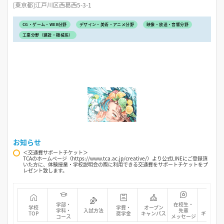
[東京都]江戸川区西葛西5-3-1
CG・ゲーム・WEB分野
デザイン・美術・アニメ分野
映像・放送・音響分野
工業分野（建設・機械系）
お知らせ
＜交通費サポートチケット＞
TCAのホームページ（https://www.tca.ac.jp/creative/）より公式LINEにご登録頂
いた方に、体験授業・学校説明会の際に利用できる交通費をサポートチケットをプ
レゼント致します。
学部・
在校生・
学校
学費・
オープン
フォト
学科・
入試方法
先輩
TOP
奨学金
キャンパス
ギャラリ
コース
メッセージ