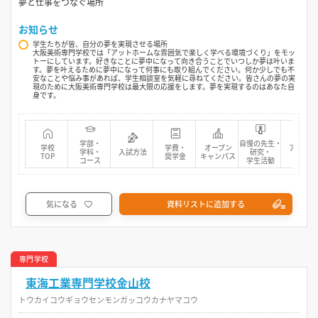
夢と仕事をつなぐ場所
お知らせ
学生たちが皆、自分の夢を実現させる場所
大阪美術専門学校では「アットホームな雰囲気で楽しく学べる環境づくり」をモッ
トーにしています。好きなことに夢中になって向き合うことでいつしか夢は叶いま
す。夢を叶えるために夢中になって何事にも取り組んでください。何か少しでも不
安なことや悩み事があれば、学生相談室を気軽に尋ねてください。皆さんの夢の実
現のために大阪美術専門学校は最大限の応援をします。夢を実現するのはあなた自
身です。
学部・
自慢の先生・
学校
学費・
オープン
アクセス
学科・
入試方法
研究・
TOP
奨学金
キャンパス
マップ
コース
学生活動
気になる
資料リストに追加する
専門学校
東海工業専門学校金山校
トウカイコウギョウセンモンガッコウカナヤマコウ