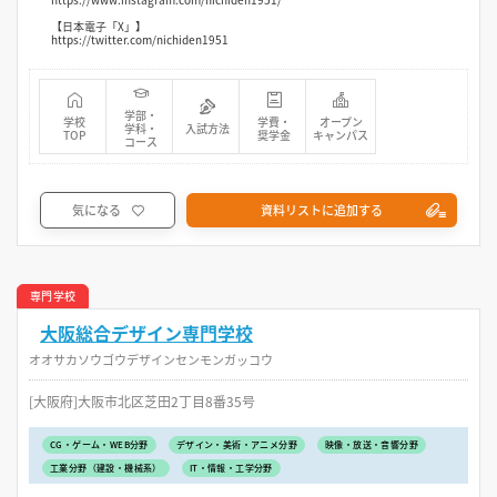
【日本電子「X」】
https://twitter.com/nichiden1951
学部・
学校
学費・
オープン
学科・
入試方法
TOP
奨学金
キャンパス
コース
気になる
資料リストに追加する
専門学校
大阪総合デザイン専門学校
オオサカソウゴウデザインセンモンガッコウ
[大阪府]大阪市北区芝田2丁目8番35号
CG・ゲーム・WEB分野
デザイン・美術・アニメ分野
映像・放送・音響分野
工業分野（建設・機械系）
IT・情報・工学分野