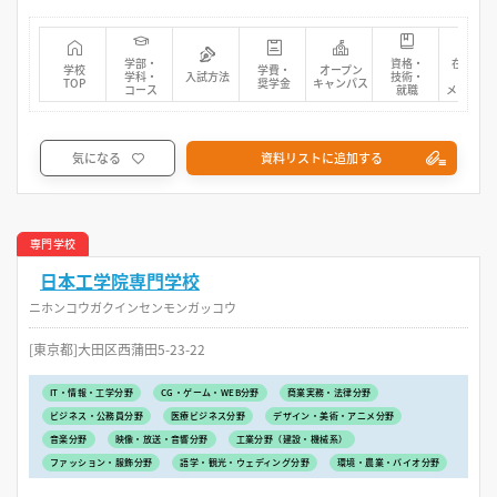
学部・
資格・
在校生・
学校
学費・
オープン
学科・
入試方法
技術・
先輩
TOP
奨学金
キャンパス
コース
就職
メッセー
気になる
資料リストに追加する
専門学校
日本工学院専門学校
ニホンコウガクインセンモンガッコウ
[東京都]大田区西蒲田5-23-22
IT・情報・工学分野
CG・ゲーム・WEB分野
商業実務・法律分野
ビジネス・公務員分野
医療ビジネス分野
デザイン・美術・アニメ分野
音楽分野
映像・放送・音響分野
工業分野（建設・機械系）
ファッション・服飾分野
語学・観光・ウェディング分野
環境・農業・バイオ分野