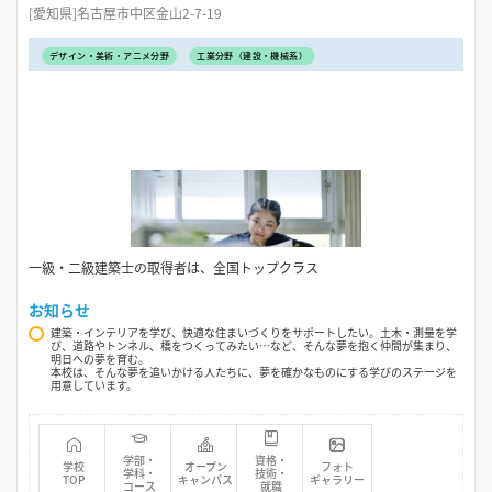
[愛知県]名古屋市中区金山2-7-19
デザイン・美術・アニメ分野
工業分野（建設・機械系）
一級・二級建築士の取得者は、全国トップクラス
お知らせ
建築・インテリアを学び、快適な住まいづくりをサポートしたい。土木・測量を学
び、道路やトンネル、橋をつくってみたい…など、そんな夢を抱く仲間が集まり、
明日への夢を育む。
本校は、そんな夢を追いかける人たちに、夢を確かなものにする学びのステージを
用意しています。
学部・
資格・
学校
オープン
フォト
学科・
技術・
TOP
キャンパス
ギャラリー
コース
就職