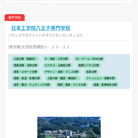
専門学校
日本工学院八王子専門学校
ニホンコウガクインハチオウジセンモンガッコウ
[東京都]大田区西蒲田５－２３－２２
工業分野（整備系）
IT・情報・工学分野
CG・ゲーム・WEB分野
商業実務・法律分野
ビジネス・公務員分野
医療ビジネス分野
体育・スポーツ分野
デザイン・美術・アニメ分野
音楽分野
映像・放送・音響分野
工業分野（建設・機械系）
ファッション・服飾分野
語学・観光・ウェディング分野
環境・農業・バイオ分野
看護・医療技術分野