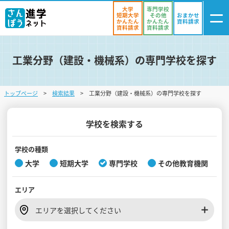
大学
専門学校
短期大学
その他
おまかせ
かんたん
かんたん
資料請求
資料請求
資料請求
工業分野（建設・機械系）の専門学校を探す
ログイン
気になる
資料リスト
・登録
トップページ
検索結果
工業分野（建設・機械系）の専門学校を探す
学校を探す
オープンキャンパスを探す
学校を検索する
進学イベント
学校の種類
大学
短期大学
専門学校
その他教育機関
入試・受験入門
エリア
お役立ち情報
エリアを選択してください