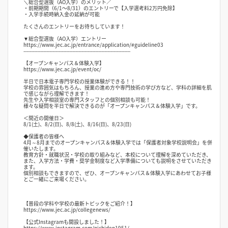
＼総合型選抜（AO入学）のメリット／
・前期期間（6/1〜8/31）のエントリーで【入学選考料2万円免除】
・入学手続時納入金の延納が可能
たくさんのエントリーをお待ちしています！
▼総合型選抜（AO入学）エントリー
https://www.jec.ac.jp/entrance/application/#guideline03
----------------------------------------------------------------------
【オープンキャンパス＆体験入学】
https://www.jec.ac.jp/event/oc/
半日で日本電子専門学校の授業体験ができる！！
学校の雰囲気はもちろん、授業の進め方や専門技術の学び方など、学科の詳細を肌
で感じながら理解できます！
先生や入学相談室の専門スタッフとの個別相談も可能！
様々な疑問を半日で解決できるのが「オープンキャンパス＆体験入学」です。
＜間近の開催日＞
8/1(土)、8/2(日)、8/8(土)、8/16(日)、8/23(日)
◆保護者の皆様へ
4月～8月までのオープンキャンパス＆体験入学では「保護者対象学校説明会」を併
催いたします。
教育方針・就職状況・学校の取り組みなど、本校について理解を深めていただき、
また、入学方法・学費・奨学金制度など入学準備についても説明をさせていただき
ます。
個別相談もできますので、ぜひ、オープンキャンパス＆体験入学にあわせてお子様
とご一緒にご来場ください。
【普段の学科や学校の最新トピックをご紹介！】
https://www.jec.ac.jp/collegenews/
【公式Instagramも開設しました！】
https://www.instagram.com/nichiden1951/