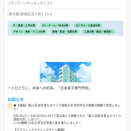
ニホンデンシセンモンガッコウ
[東京都]新宿区百人町1-25-4
IT・情報・工学分野
CG・ゲーム・WEB分野
ビジネス・公務員分野
デザイン・美術・アニメ分野
映像・放送・音響分野
工業分野（建設・機械系）
一人ひとりに、未来への約束。「日本電子専門学校」
お知らせ
◆【速報】第21回 若年者ものづくり競技大会 本校学生が複数の職種で受賞しまし
た！
8月1日(土)～8月2日(日)にかけて富山県にて開催された「第21回若年者ものづくり
競技大会」において、
3つの職種で4名の学生が見事入賞を果たしました！
【グラフィックデザインデザイン職種】