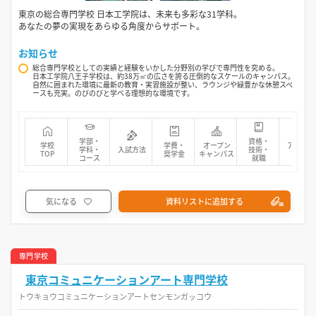
東京の総合専門学校 日本工学院は、未来も多彩な31学科。
あなたの夢の実現をあらゆる角度からサポート。
お知らせ
総合専門学校としての実績と経験をいかした分野別の学びで専門性を究める。
日本工学院八王子学校は、約38万㎡の広さを誇る圧倒的なスケールのキャンパス。
自然に囲まれた環境に最新の教育・実習施設が整い、ラウンジや緑豊かな休憩スペ
ースも充実。のびのびと学べる理想的な環境です。
学部・
資格・
学校
学費・
オープン
アクセス
学科・
入試方法
技術・
TOP
奨学金
キャンパス
マップ
コース
就職
気になる
資料リストに追加する
専門学校
東京コミュニケーションアート専門学校
トウキョウコミュニケーションアートセンモンガッコウ