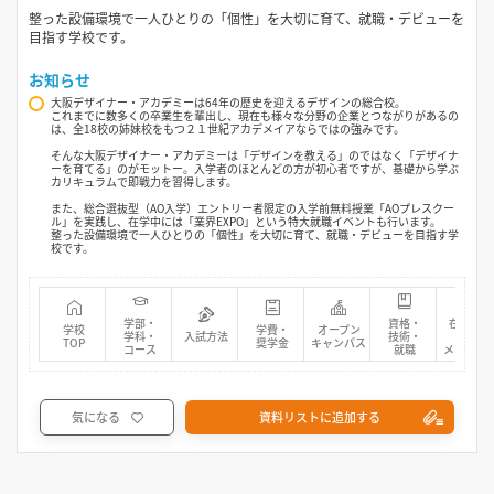
整った設備環境で一人ひとりの「個性」を大切に育て、就職・デビューを
目指す学校です。
お知らせ
大阪デザイナー・アカデミーは64年の歴史を迎えるデザインの総合校。
これまでに数多くの卒業生を輩出し、現在も様々な分野の企業とつながりがあるの
は、全18校の姉妹校をもつ２１世紀アカデメイアならではの強みです。
そんな大阪デザイナー・アカデミーは「デザインを教える」のではなく「デザイナ
ーを育てる」のがモットー。入学者のほとんどの方が初心者ですが、基礎から学ぶ
カリキュラムで即戦力を習得します。
また、総合選抜型（AO入学）エントリー者限定の入学前無料授業「AOプレスクー
ル」を実践し、在学中には「業界EXPO」という特大就職イベントも行います。
整った設備環境で一人ひとりの「個性」を大切に育て、就職・デビューを目指す学
校です。
学部・
資格・
在校生・
学校
学費・
オープン
学科・
入試方法
技術・
先輩
TOP
奨学金
キャンパス
コース
就職
メッセー
気になる
資料リストに追加する