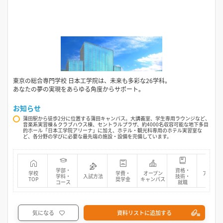
東京の総合専門学校 日本工学院は、未来も多彩な26学科。
あなたの夢の実現をあらゆる角度からサポート。
お知らせ
蒲田駅から徒歩2分に位置する蒲田キャンパス。大講義室、学生専用ラウンジなど、
音楽系実習棟＆クラブハウス棟、セントラルプラザ、約4000名収容可能な地下多目
的ホール「日本工学院アリーナ」に加え、ホテル・観光科専用のホテル実習室な
ど、各分野の学びに必要な最先端の施設・設備を完備しています。
学部・
資格・
学校
学費・
オープン
アクセス
学科・
入試方法
技術・
TOP
奨学金
キャンパス
マップ
コース
就職
気になる
資料リストに追加する