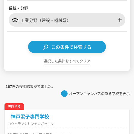
系統・分野
見学会WEB手引書
工業分野（建設・機械系）
校内オンラインガイダンス
アンケートフォーム（学校用）
この条件で検索する
選択した条件をすべてクリア
167
件の検索結果がでました。
オープンキャンパスのある学校を表示
専門学校
神戸電子専門学校
コウベデンシセンモンガッコウ