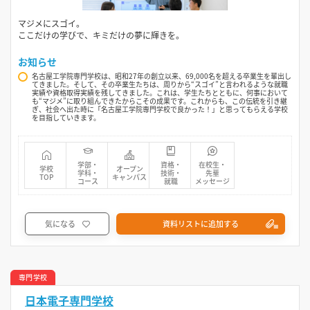
マジメにスゴイ。
ここだけの学びで、キミだけの夢に輝きを。
お知らせ
名古屋工学院専門学校は、昭和27年の創立以来、69,000名を超える卒業生を輩出し
てきました。そして、その卒業生たちは、周りから“スゴイ”と言われるような就職
実績や資格取得実績を残してきました。これは、学生たちとともに、何事において
も“マジメ”に取り組んできたからこその成果です。これからも、この伝統を引き継
ぎ、社会へ出た時に「名古屋工学院専門学校で良かった！」と思ってもらえる学校
を目指していきます。
学部・
資格・
在校生・
学校
オープン
学科・
技術・
先輩
TOP
キャンパス
コース
就職
メッセージ
気になる
資料リストに追加する
専門学校
日本電子専門学校