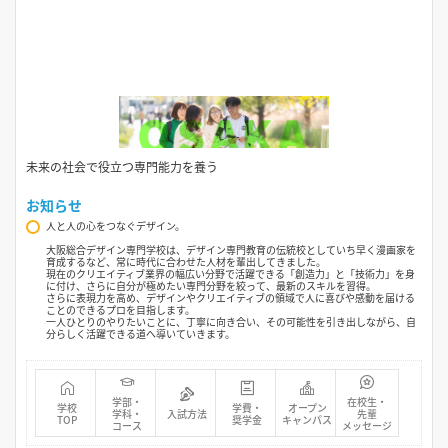
未来の社会で役立つ専門能力を養う
お知らせ
人と人の心をつなぐデザイン。
大阪総合デザイン専門学校は、デザイン専門教育の伝統校としていち早く漫画家を
育成するなど、常に時代に合わせた人材を輩出してきました。
現在のクリエイティブ業界の幅広い分野で活躍できる「創造力」と「技術力」を身
に付け、さらに自分が極めたい専門分野を絞って、最新のスキルを習得。
さらに表現力を高め、デザインやクリエイティブの領域で人に喜びや感動を届ける
ことのできるプロを目指します。
一人ひとりのやりたいことに、丁寧に向き合い、その可能性を引き出しながら、自
分らしく活躍できる道へ導いていきます。
学部・
在校生・
学校
学費・
オープン
学科・
入試方法
先輩
TOP
奨学金
キャンパス
コース
メッセージ