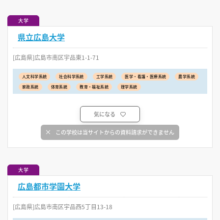
大学
県立広島大学
[広島県]広島市南区宇品東1-1-71
人文科学系統
社会科学系統
工学系統
医学・看護・医療系統
農学系統
家政系統
体育系統
教育・福祉系統
理学系統
気になる
この学校は当サイトからの資料請求ができません
大学
広島都市学園大学
[広島県]広島市南区宇品西5丁目13-18