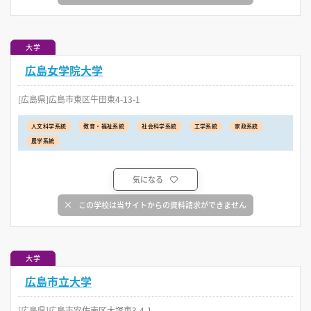
大学
広島女学院大学
[広島県]広島市東区牛田東4-13-1
人文科学系統
教育・福祉系統
社会科学系統
工学系統
家政系統
農学系統
気になる
この学校は当サイトからの資料請求ができません
大学
広島市立大学
[広島県]広島市安佐南区大塚東3-4-1