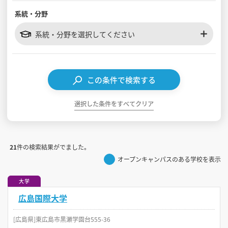
系統・分野
見学会WEB手引書
系統・分野を選択してください
校内オンラインガイダンス
アンケートフォーム（学校用）
この条件で検索する
選択した条件をすべてクリア
21
件の検索結果がでました。
オープンキャンパスのある学校を表示
大学
広島国際大学
[広島県]東広島市黒瀬学園台555-36