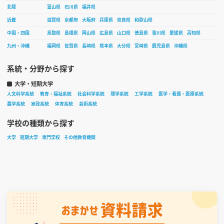
北陸
富山県
石川県
福井県
近畿
滋賀県
京都府
大阪府
兵庫県
奈良県
和歌山県
中国・四国
鳥取県
島根県
岡山県
広島県
山口県
徳島県
香川県
愛媛県
高知県
九州・沖縄
福岡県
佐賀県
長崎県
熊本県
大分県
宮崎県
鹿児島県
沖縄県
系統・分野から探す
大学・短期大学
人文科学系統
教育・福祉系統
社会科学系統
理学系統
工学系統
医学・看護・医療系統
農学系統
家政系統
体育系統
芸術系統
学校の種類から探す
大学
短期大学
専門学校
その他教育機関