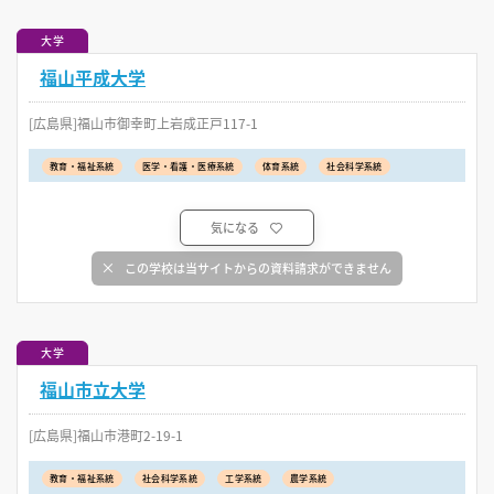
大学
福山平成大学
[広島県]福山市御幸町上岩成正戸117-1
教育・福祉系統
医学・看護・医療系統
体育系統
社会科学系統
気になる
この学校は当サイトからの資料請求ができません
大学
福山市立大学
[広島県]福山市港町2-19-1
教育・福祉系統
社会科学系統
工学系統
農学系統