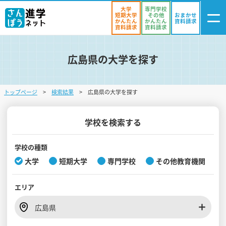
大学
専門学校
短期大学
その他
おまかせ
かんたん
かんたん
資料請求
資料請求
資料請求
広島県の大学を探す
ログイン
気になる
資料リスト
・登録
トップページ
検索結果
広島県の大学を探す
学校を探す
オープンキャンパスを探す
学校を検索する
進学イベント
学校の種類
大学
短期大学
専門学校
その他教育機関
入試・受験入門
エリア
お役立ち情報
広島県