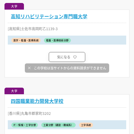
大学
高知リハビリテーション専門職大学
[高知県]土佐市高岡町乙1139-3
医学・看護・医療系統
看護・医療技術分野
気になる
この学校は当サイトからの資料請求ができません
大学
四国職業能力開発大学校
[香川県]丸亀市郡家町3202
IT・情報・工学分野
工業分野（建設・機械系）
工学系統