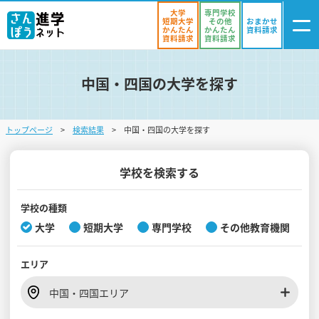
大学
専門学校
短期大学
その他
おまかせ
かんたん
かんたん
資料請求
資料請求
資料請求
中国・四国の大学を探す
ログイン
気になる
資料リスト
・登録
トップページ
検索結果
中国・四国の大学を探す
学校を探す
オープンキャンパスを探す
学校を検索する
進学イベント
学校の種類
大学
短期大学
専門学校
その他教育機関
入試・受験入門
エリア
お役立ち情報
中国・四国エリア