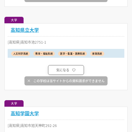
大学
高知県立大学
[高知県]高知市池2751-1
人文科学系統
教育・福祉系統
医学・看護・医療系統
家政系統
気になる
この学校は当サイトからの資料請求ができません
大学
高知学園大学
[高知県]高知市旭天神町292-26