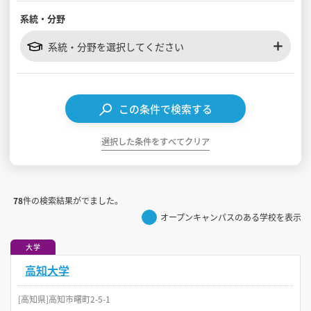
系統・分野
見学会WEB手引書
系統・分野を選択してください
校内オンラインガイダンス
アンケートフォーム（学校用）
この条件で検索する
選択した条件をすべてクリア
78
件の検索結果がでました。
オープンキャンパスのある学校を表示
大学
高知大学
[高知県]高知市曙町2-5-1