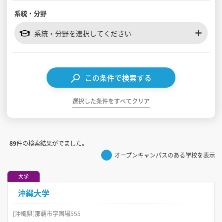
系統・分野
見学会WEB手引書
系統・分野を選択してください
校内オンラインガイダンス
アンケートフォーム（学校用）
この条件で検索する
選択した条件をすべてクリア
89
件の検索結果がでました。
オープンキャンパスのある学校を表示
大学
沖縄大学
[沖縄県]那覇市字国場555