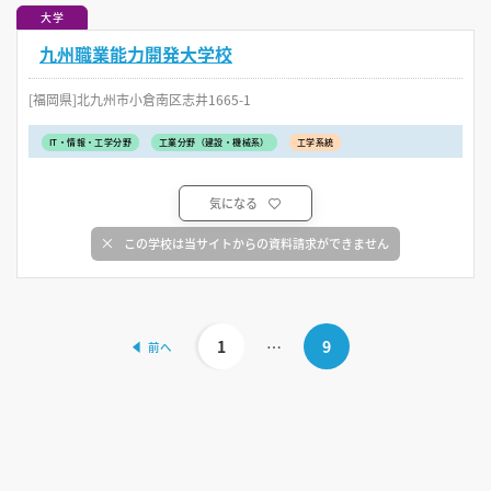
大学
九州職業能力開発大学校
[福岡県]北九州市小倉南区志井1665-1
IT・情報・工学分野
工業分野（建設・機械系）
工学系統
気になる
この学校は当サイトからの資料請求ができません
1
…
9