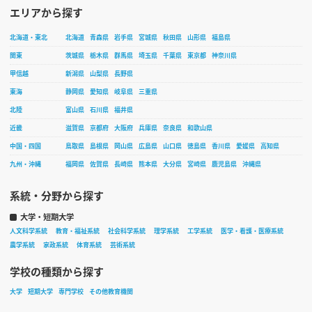
エリアから探す
北海道・東北
北海道
青森県
岩手県
宮城県
秋田県
山形県
福島県
関東
茨城県
栃木県
群馬県
埼玉県
千葉県
東京都
神奈川県
甲信越
新潟県
山梨県
長野県
東海
静岡県
愛知県
岐阜県
三重県
北陸
富山県
石川県
福井県
近畿
滋賀県
京都府
大阪府
兵庫県
奈良県
和歌山県
中国・四国
鳥取県
島根県
岡山県
広島県
山口県
徳島県
香川県
愛媛県
高知県
九州・沖縄
福岡県
佐賀県
長崎県
熊本県
大分県
宮崎県
鹿児島県
沖縄県
系統・分野から探す
大学・短期大学
人文科学系統
教育・福祉系統
社会科学系統
理学系統
工学系統
医学・看護・医療系統
農学系統
家政系統
体育系統
芸術系統
学校の種類から探す
大学
短期大学
専門学校
その他教育機関