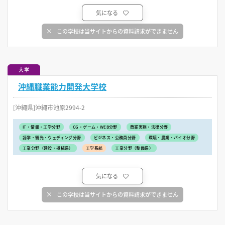
気になる
この学校は当サイトからの資料請求ができません
大学
沖縄職業能力開発大学校
[沖縄県]沖縄市池原2994-2
IT・情報・工学分野
CG・ゲーム・WEB分野
商業実務・法律分野
語学・観光・ウェディング分野
ビジネス・公務員分野
環境・農業・バイオ分野
工業分野（建設・機械系）
工学系統
工業分野（整備系）
気になる
この学校は当サイトからの資料請求ができません