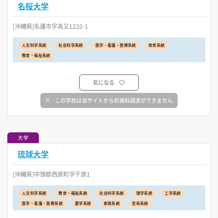
名桜大学
[沖縄県]名護市字為又1220-1
人文科学系統
社会科学系統
医学・看護・医療系統
体育系統
教育・福祉系統
気になる
この学校は当サイトからの資料請求ができません
大学
琉球大学
[沖縄県]中頭郡西原町字千原1
人文科学系統
教育・福祉系統
社会科学系統
理学系統
工学系統
医学・看護・医療系統
農学系統
家政系統
芸術系統