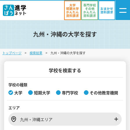
大学
専門学校
短期大学
その他
おまかせ
かんたん
かんたん
資料請求
資料請求
資料請求
九州・沖縄の大学を探す
ログイン
気になる
資料リスト
・登録
トップページ
検索結果
九州・沖縄の大学を探す
学校を探す
オープンキャンパスを探す
学校を検索する
進学イベント
学校の種類
大学
短期大学
専門学校
その他教育機関
入試・受験入門
エリア
お役立ち情報
九州・沖縄エリア