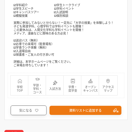
☑️学科紹介 ☑️学生トークライブ
☑️学生スピーチ ☑️学科イベント
☑️キャンパスツアー ☑️入試説明
☑️模擬授業 ☑️個別相談
実際に参加してみないと分らない！一足先に「大学の授業」を体験しよう！
子ども発達学科、心理学科では学科イベントも開催！
この夏休みは、人間文化学科も学科イベントを開催！
メディア、漫画などに興味のある方必見！
☑️送迎バス（無料）
☑️お車での来場可（駐車場有）
☑️学食ランチ体験（無料）
☑️入退場自由
☑️保護者・ご友人の付き添い可
詳細は、本学ホームページをご覧ください。
ご来場お待ちしています！
学部・
学校
学費・
オープン
アクセス
学科・
入試方法
TOP
奨学金
キャンパス
マップ
コース
気になる
資料リストに追加する