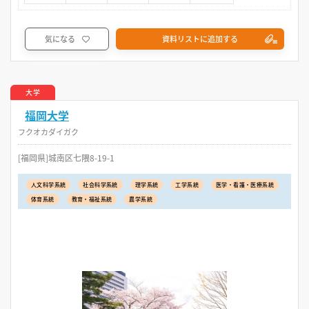
気になる
資料リストに追加する
大学
福岡大学
フクオカダイガク
[福岡県]城南区七隈8-19-1
人文科学系統
社会科学系統
理学系統
工学系統
医学・看護・医療系統
体育系統
教育・福祉系統
農学系統