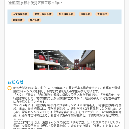
[京都府]京都市伏見区深草塚本町67
人文科学系統
教育・福祉系統
社会科学系統
理学系統
工学系統
農学系統
家政系統
お知らせ
龍谷大学は1639年に創立し、380年以上の歴史がある総合大学です。京都府と滋賀
県に3キャンパスを擁し、10学部で約2万人の学生が学んでいます。
「人文」「社会」「自然科学」領域に幅広く設置された学部では、「自省利他」を
行動哲学として、地球規模で広がる課題に立ち向かい、社会の新しい可能性の追求
に力を尽くしていきます。
2025年4月には、社会学部が京都の深草キャンパス※1に移転し、総合社会学科を開
設。また、経営学部には、商学科を開設し、経営学科と2学科体制になりました。さ
らに、深草キャンパス※1では「深草を森にする」をコンセプトに、４つの新棟が完
成。社会学部の移転により、社会科学系の学部が集結し、学修環境がさらに充実し
ました。
また2027年4月には、瀬田キャンパス※2に「情報学部」と「環境サステナビリティ
学部」を開設予定※（仮称・設置届出中）。未来を切り開く「実践力」を有する人