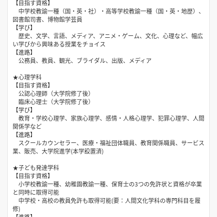
【目指す資格】
中学校教諭一種（国・英・社）・高等学校教諭一種（国・英・地歴）、
図書館司書、博物館学芸員
【学び】
歴史、文学、言語、メディア、アニメ・ゲーム、文化、心理など、幅広
い学びから興味ある授業をチョイス
【進路】
公務員、教員、観光、ブライダル、出版、メディア
★心理学科
【目指す資格】
公認心理師（大学院修了後）
臨床心理士（大学院修了後）
【学び】
教育・学校心理学、家族心理学、感情・人格心理学、犯罪心理学、人間
関係学など
【進路】
スクールカウンセラー、医療・福祉団体職員、教育関係職員、サービス
業、販売、大学院進学(本学設置済)
★子ども発達学科
【目指す資格】
小学校教諭一種、幼稚園教諭一種、保育士の3つの免許状と資格が卒業
と同時に取得可能
中学校・高校の教員免許も取得可能(要：人間文化学科の専門科目を履
修)
【進路】