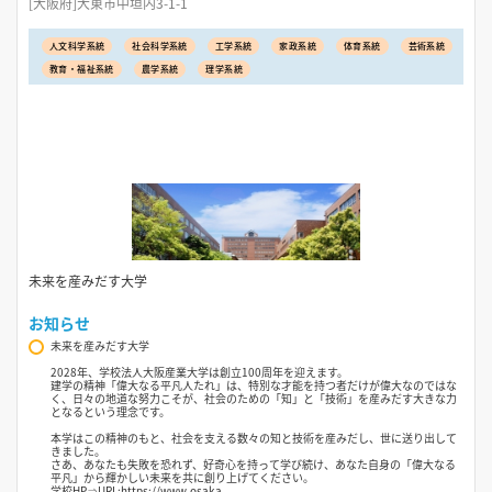
[大阪府]大東市中垣内3-1-1
人文科学系統
社会科学系統
工学系統
家政系統
体育系統
芸術系統
教育・福祉系統
農学系統
理学系統
未来を産みだす大学
お知らせ
未来を産みだす大学
2028年、学校法人大阪産業大学は創立100周年を迎えます。
建学の精神「偉大なる平凡人たれ」は、特別な才能を持つ者だけが偉大なのではな
く、日々の地道な努力こそが、社会のための「知」と「技術」を産みだす大きな力
となるという理念です。
本学はこの精神のもと、社会を支える数々の知と技術を産みだし、世に送り出して
きました。
さあ、あなたも失敗を恐れず、好奇心を持って学び続け、あなた自身の「偉大なる
平凡」から輝かしい未来を共に創り上げてください。
学校HP⇒URL:https://www.osaka-