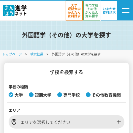
大学
専門学校
短期大学
その他
おまかせ
かんたん
かんたん
資料請求
資料請求
資料請求
外国語学（その他）の大学を探す
ログイン
気になる
資料リスト
・登録
トップページ
検索結果
外国語学（その他）の大学を探す
学校を探す
オープンキャンパスを探す
学校を検索する
進学イベント
学校の種類
大学
短期大学
専門学校
その他教育機関
入試・受験入門
エリア
お役立ち情報
エリアを選択してください