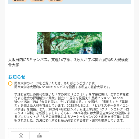
大阪府内に5キャンパス。文理14学部、3万人が学ぶ関西屈指の大規模総
合大学
お知らせ
関西大学のページをご覧いただき、ありがとうございます。
関西大学は大阪府に5つのキャンパスを設置する私立の総合大学です。
学理と実際との調和を説いた「学の実化（じつげ）」を学是に掲げ、ますます複雑
化する社会の課題解決に貢献。創立150周年を見据えた長期ビジョン「Kandai
Vision150」では「未来を問い、そして挑戦する。」を掲げ、「考動力」と「革新
力」を備えた人材を育成しています。2025年4月には、「ビジネスデータサイエン
ス学部」を開設。また、2026年4月にはシステム理工学部に「グリーンエレクトロ
ニクス工学科」を新設しました。さらに、2024年度には大阪公立大学との連携によ
るプロジェクトが「大学の国際化によるソーシャルインパクト創出支援事業」に採
択されました。急激に変化する社会が必要とする教育・研究を推進しています。