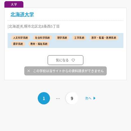
大学
北海道大学
[北海道]札幌市北区北8条西5丁目
人文科学系統
社会科学系統
理学系統
工学系統
医学・看護・医療系統
農学系統
教育・福祉系統
気になる
この学校は当サイトからの資料請求ができません
1
…
9