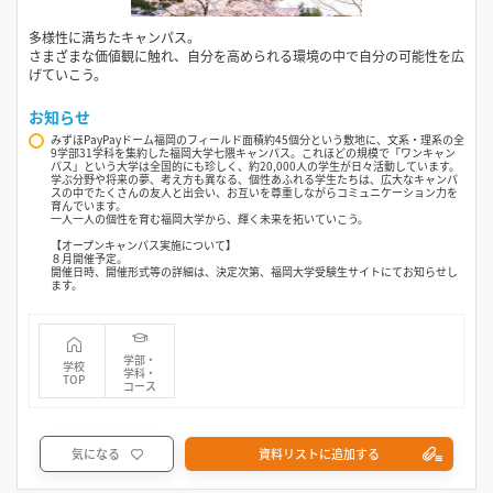
多様性に満ちたキャンパス。
さまざまな価値観に触れ、自分を高められる環境の中で自分の可能性を広
げていこう。
お知らせ
みずほPayPayドーム福岡のフィールド面積約45個分という敷地に、文系・理系の全
9学部31学科を集約した福岡大学七隈キャンパス。これほどの規模で「ワンキャン
パス」という大学は全国的にも珍しく、約20,000人の学生が日々活動しています。
学ぶ分野や将来の夢、考え方も異なる、個性あふれる学生たちは、広大なキャンパ
スの中でたくさんの友人と出会い、お互いを尊重しながらコミュニケーション力を
育んでいます。
一人一人の個性を育む福岡大学から、輝く未来を拓いていこう。
【オープンキャンパス実施について】
８月開催予定。
開催日時、開催形式等の詳細は、決定次第、福岡大学受験生サイトにてお知らせし
ます。
学部・
学校
学科・
TOP
コース
気になる
資料リストに追加する