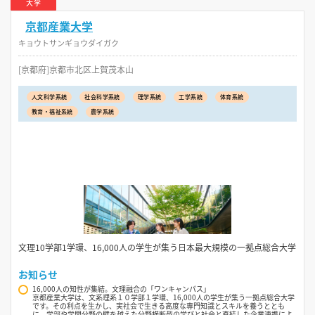
大学
京都産業大学
キョウトサンギョウダイガク
[京都府]京都市北区上賀茂本山
人文科学系統
社会科学系統
理学系統
工学系統
体育系統
教育・福祉系統
農学系統
文理10学部1学環、16,000人の学生が集う日本最大規模の一拠点総合大学
お知らせ
16,000人の知性が集結。文理融合の「ワンキャンパス」
京都産業大学は、文系理系１０学部１学環、16,000人の学生が集う一拠点総合大学
です。その利点を生かし、実社会で生きる高度な専門知識とスキルを養うととも
に、学部や学問分野の壁を越えた分野横断型の学びと社会と直結した企業連携によ