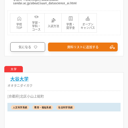
sandai.ac.jp/about/suuri_datascience_ai.html
学部・
学校
学費・
オープン
学科・
入試方法
TOP
奨学金
キャンパス
コース
気になる
資料リストに追加する
大学
大谷大学
オオタニダイガク
[京都府]北区小山上総町
人文科学系統
教育・福祉系統
社会科学系統