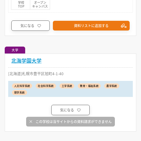
学校
オープン
TOP
キャンパス
気になる
資料リストに追加する
大学
北海学園大学
[北海道]札幌市豊平区旭町4-1-40
人文科学系統
社会科学系統
工学系統
教育・福祉系統
農学系統
理学系統
気になる
この学校は当サイトからの資料請求ができません