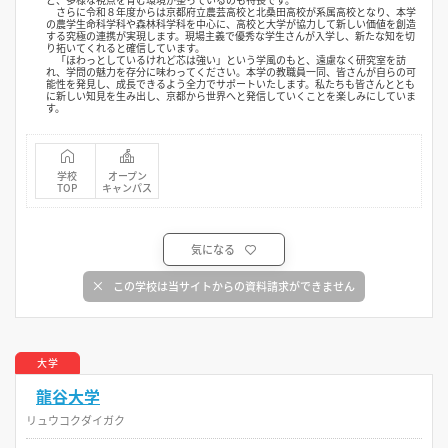
さらに令和８年度からは京都府立農芸高校と北桑田高校が系属高校となり、本学
の農学生命科学科や森林科学科を中心に、高校と大学が協力して新しい価値を創造
する究極の連携が実現します。現場主義で優秀な学生さんが入学し、新たな知を切
り拓いてくれると確信しています。
「ほわっとしているけれど芯は強い」という学風のもと、遠慮なく研究室を訪
れ、学問の魅力を存分に味わってください。本学の教職員一同、皆さんが自らの可
能性を発見し、成長できるよう全力でサポートいたします。私たちも皆さんととも
に新しい知見を生み出し、京都から世界へと発信していくことを楽しみにしていま
す。
学校
オープン
TOP
キャンパス
気になる
この学校は当サイトからの資料請求ができません
大学
龍谷大学
リュウコクダイガク