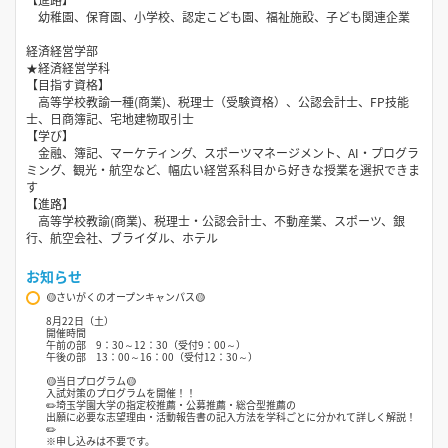
幼稚園、保育園、小学校、認定こども園、福祉施設、子ども関連企業
経済経営学部
★経済経営学科
【目指す資格】
高等学校教諭一種(商業)、税理士（受験資格）、公認会計士、FP技能
士、日商簿記、宅地建物取引士
【学び】
金融、簿記、マーケティング、スポーツマネージメント、AI・プログラ
ミング、観光・航空など、幅広い経営系科目から好きな授業を選択できま
す
【進路】
高等学校教諭(商業)、税理士・公認会計士、不動産業、スポーツ、銀
行、航空会社、ブライダル、ホテル
お知らせ
🟡さいがくのオープンキャンパス🟡
8月22日（土）
開催時間
午前の部 9：30～12：30（受付9：00～）
午後の部 13：00～16：00（受付12：30～）
🟡当日プログラム🟡
入試対策のプログラムを開催！！
✏️埼玉学園大学の指定校推薦・公募推薦・総合型推薦の
出願に必要な志望理由・活動報告書の記入方法を学科ごとに分かれて詳しく解説！
✏️
※申し込みは不要です。