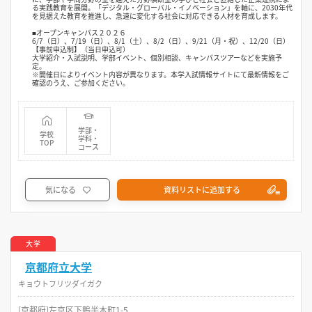
る実践教育を展開。「デジタル・グローバル・イノベーション」を軸に、2030年代
を見据えた教育を推進し、急速に変化する社会に対応できる人材を育成します。
■オープンキャンパス２０２６
6/7（日）、7/19（日）、8/1（土）、8/2（日）、9/21（月・祝）、12/20（日）
【事前申込制】（当日申込可）
大学紹介・入試説明、学部イベント、個別相談、キャンパスツアーなどを実施予
定。
※開催日によりイベント内容が異なります。本学入試情報サイトにて最新情報をご
確認のうえ、ご参加ください。
学部・
学校
学科・
TOP
コース
気になる
資料リストに追加する
大学
京都府立大学
キョウトフリツダイガク
[京都府]左京区下鴨半木町1-5