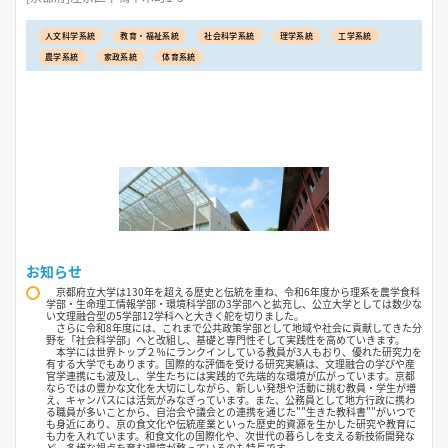
人文科学系統
教育・福祉系統
社会科学系統
理学系統
工学系統
農学系統
家政系統
体育系統
お知らせ
京都府立大学は130年を超える歴史と伝統を重ね、令和6年度から理系を農学食科
学部・生命理工情報学部・環境科学部の3学部へと拡充し、公立大学としては数少な
い文理融合型の5学部12学科へと大きく舵を切りました。
さらに令和8年度には、これまで公共政策学部として地域や社会に貢献してきた分
野を「社会科学部」へと改組し、基礎と専門性そして実践性を高めていきます。
本学には世界トップ２％にランクインしている教員が3人もおり、優れた研究力を
有する大学でもあります。国際的な評価を受ける研究実績は、文理融合の学びや産
官学連携にも波及し、学生たちには実践的で先端的な環境が広がっています。京都
ならではの豊かな文化を大切にしながら、新しい発想や活動に挑む教員・学生が増
え、キャンパスには活気がみなぎっています。また、公務員として地方行政に携わ
る職員が多いことから、自治会や議会との連携を通じた""生きた教科書""がいつで
も身近にあり、京の食文化や伝統産業といった歴史的資源を生かした研究や教育に
も力を入れています。和食文化の国際化や、次世代の暮らしを支える新技術開発な
ど、多様な視点を育む環境が整っているのも特長です。