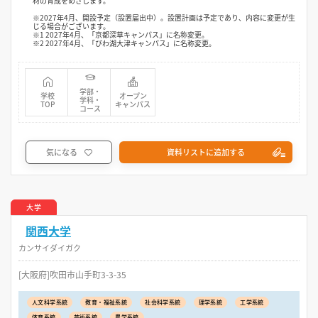
材の育成をめざします。
※2027年4月、開設予定（設置届出中）。設置計画は予定であり、内容に変更が生
じる場合がございます。
※1 2027年4月、「京都深草キャンパス」に名称変更。
※2 2027年4月、「びわ湖大津キャンパス」に名称変更。
学部・
学校
オープン
学科・
TOP
キャンパス
コース
気になる
資料リストに追加する
大学
関西大学
カンサイダイガク
[大阪府]吹田市山手町3-3-35
人文科学系統
教育・福祉系統
社会科学系統
理学系統
工学系統
体育系統
芸術系統
農学系統