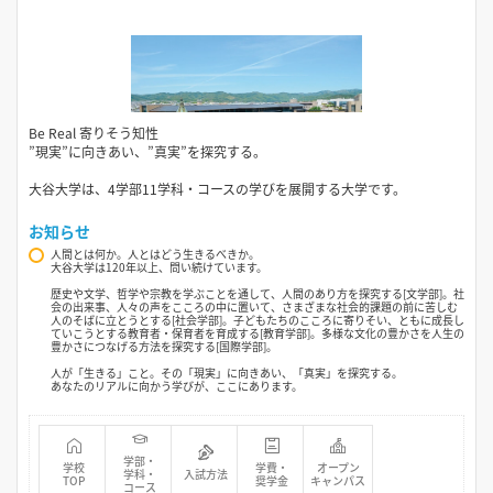
Be Real 寄りそう知性
”現実”に向きあい、”真実”を探究する。
大谷大学は、4学部11学科・コースの学びを展開する大学です。
お知らせ
人間とは何か。人とはどう生きるべきか。
大谷大学は120年以上、問い続けています。
歴史や文学、哲学や宗教を学ぶことを通して、人間のあり方を探究する[文学部]。社
会の出来事、人々の声をこころの中に置いて、さまざまな社会的課題の前に苦しむ
人のそばに立とうとする[社会学部]。子どもたちのこころに寄りそい、ともに成長し
ていこうとする教育者・保育者を育成する[教育学部]。多様な文化の豊かさを人生の
豊かさにつなげる方法を探究する[国際学部]。
人が「生きる」こと。その「現実」に向きあい、「真実」を探究する。
あなたのリアルに向かう学びが、ここにあります。
学部・
学校
学費・
オープン
学科・
入試方法
TOP
奨学金
キャンパス
コース