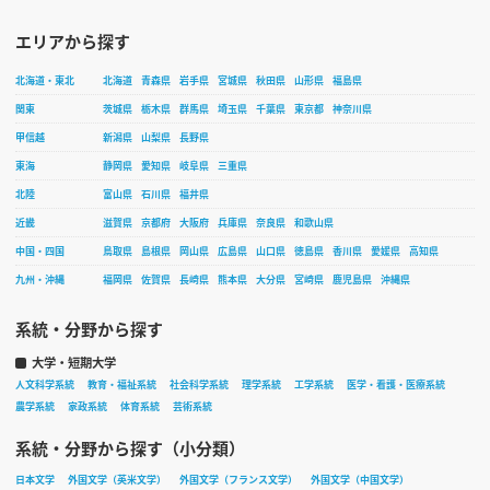
エリアから探す
北海道・東北
北海道
青森県
岩手県
宮城県
秋田県
山形県
福島県
関東
茨城県
栃木県
群馬県
埼玉県
千葉県
東京都
神奈川県
甲信越
新潟県
山梨県
長野県
東海
静岡県
愛知県
岐阜県
三重県
北陸
富山県
石川県
福井県
近畿
滋賀県
京都府
大阪府
兵庫県
奈良県
和歌山県
中国・四国
鳥取県
島根県
岡山県
広島県
山口県
徳島県
香川県
愛媛県
高知県
九州・沖縄
福岡県
佐賀県
長崎県
熊本県
大分県
宮崎県
鹿児島県
沖縄県
系統・分野から探す
大学・短期大学
人文科学系統
教育・福祉系統
社会科学系統
理学系統
工学系統
医学・看護・医療系統
農学系統
家政系統
体育系統
芸術系統
系統・分野から探す（小分類）
日本文学
外国文学（英米文学）
外国文学（フランス文学）
外国文学（中国文学）