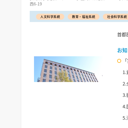
西6-19
人文科学系統
教育・福祉系統
社会科学系統
首都
お知
「
1
2
3
4
5