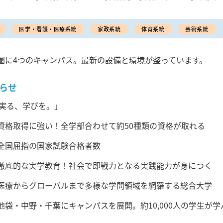
医学・看護・医療系統
家政系統
体育系統
芸術系統
圏に4つのキャンパス。最新の設備と環境が整っています。
らせ
実る、学びを。」
.資格取得に強い！全学部合わせて約50種類の資格が取れる
.全国屈指の国家試験合格者数
.徹底的な実学教育！社会で即戦力となる実践能力が身につく
.医療からグローバルまで多様な学問領域を網羅する総合大学
.池袋・中野・千葉にキャンパスを展開。約10,000人の学生が