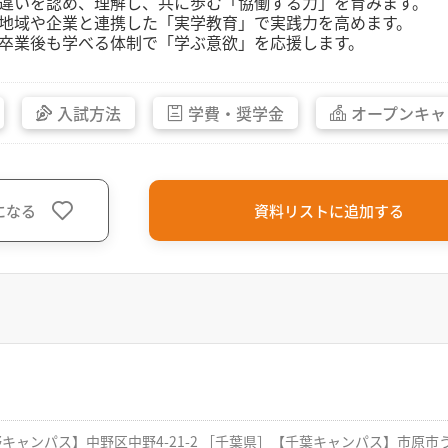
. 違いを認め、理解し、共に歩む「協働する力」を育みます。
. 地域や企業と連携した「実学教育」で実践力を高めます。
. 卒業後も学べる体制で「学ぶ意欲」を応援します。
入試方法
学費・
奨学金
オープン
キャ
になる
資料リストに追加する
中野キャンパス】中野区中野4-21-2 ［千葉県］【千葉キャンパス】市原