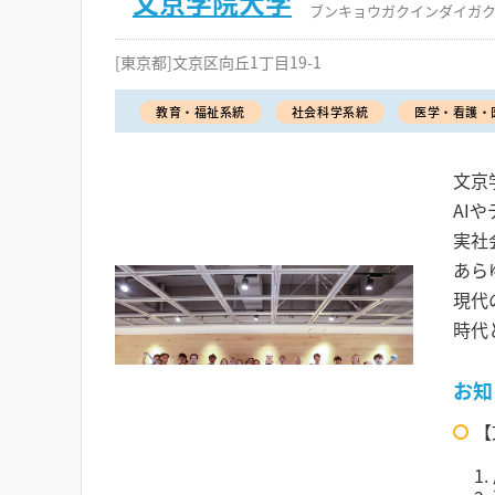
文京学院大学
ブンキョウガクインダイガ
[東京都]文京区向丘1丁目19-1
教育・福祉系統
社会科学系統
医学・看護・
文京
AI
実社
あら
現代
時代
お知
【
1