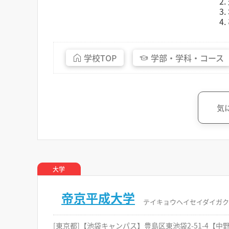
2
3
4
学校
TOP
学部・
学科・
コース
気
大学
帝京平成大学
テイキョウヘイセイダイガク
[東京都]【池袋キャンパス】豊島区東池袋2-51-4【