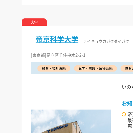
大学
帝京科学大学
テイキョウカガクダイガク
[東京都]足立区千住桜木2-2-1
教育・福祉系統
医学・看護・医療系統
体育
いの
お知
帝
最
恵