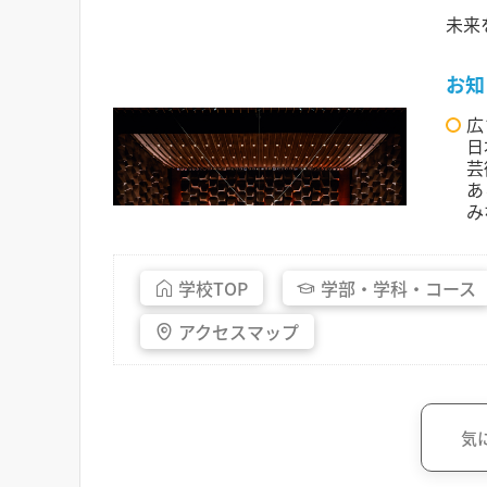
未来
お知
広
日
芸
あ
み
学校
TOP
学部・
学科・
コース
アクセス
マップ
気