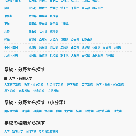
北海道・東北
北海道
青森県
岩手県
宮城県
秋田県
山形県
福島県
関東
茨城県
栃木県
群馬県
埼玉県
千葉県
東京都
神奈川県
甲信越
新潟県
山梨県
長野県
東海
静岡県
愛知県
岐阜県
三重県
北陸
富山県
石川県
福井県
近畿
滋賀県
京都府
大阪府
兵庫県
奈良県
和歌山県
中国・四国
鳥取県
島根県
岡山県
広島県
山口県
徳島県
香川県
愛媛県
高知県
九州・沖縄
福岡県
佐賀県
長崎県
熊本県
大分県
宮崎県
鹿児島県
沖縄県
系統・分野から探す
大学・短期大学
人文科学系統
教育・福祉系統
社会科学系統
理学系統
工学系統
医学・看護・医療系統
農学系統
家政系統
体育系統
芸術系統
系統・分野から探す（小分類）
国際関係学
経済学
経営学・流通学
商学・会計学
法学
政治学・総合政策学
社会学
学校の種類から探す
大学
短期大学
専門学校
その他教育機関