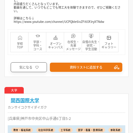
ど、
内容盛りだくさんとなっています。
動画を通して、いつでもどこでも埼工大を体験できますので、ぜひご視聴くださ
い。
詳細はこちら↓
https://www.youtube.com/channel/UCPQble6ivZFi6OFJryXTNdw
学部・
在校生・
自慢の先生・
学校
オープン
フォト
学科・
先輩
研究・
TOP
キャンパス
ギャラリー
コース
メッセージ
学生活動
気になる
資料リストに追加する
大学
関西国際大学
カンサイコクサイダイガク
[兵庫県]神戸市中央区中山手通6丁目5-2
教育・福祉系統
社会科学系統
工学系統
医学・看護・医療系統
家政系統