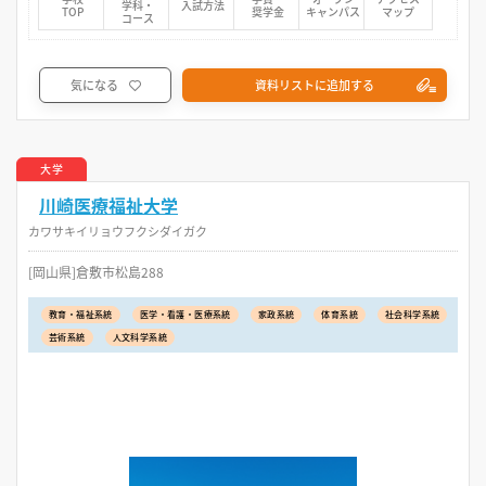
学科・
入試方法
TOP
奨学金
キャンパス
マップ
コース
気になる
資料リストに追加する
大学
川崎医療福祉大学
カワサキイリョウフクシダイガク
[岡山県]倉敷市松島288
教育・福祉系統
医学・看護・医療系統
家政系統
体育系統
社会科学系統
芸術系統
人文科学系統