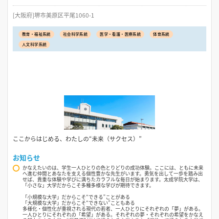
[大阪府]堺市美原区平尾1060-1
教育・福祉系統
社会科学系統
医学・看護・医療系統
体育系統
人文科学系統
ここからはじめる、わたしの“未来（サクセス）”
お知らせ
かなえたいのは、学生一人ひとりの色とりどりの成功体験。ここには、ともに未来
へ進む仲間とあなたを支える個性豊かな先生がいます。勇気を出して一歩を踏み出
せば、貴重な体験や学びに満ちたカラフルな毎日が始まります。太成学院大学は、
「小さな」大学だからこそ多種多様な学びが期待できます。
「小規模な大学」だからこそ“できる”ことがある
「大規模な大学」だからこそ“できない”こともある
多様化・個性化が重視される現代の若者、一人ひとりにそれぞれの「夢」がある。
一人ひとりにそれぞれの「希望」がある。それぞれの夢・それぞれの希望をかなえ