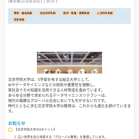
[東京都]文京区向丘1丁目19-1
教育・福祉系統
社会科学系統
医学・看護・医療系統
人文科学系統
芸術系統
文京学院大学は、5学部を有する総合大学として、
AIやデータサイエンスなどの技術や重要性を理解し、
実社会でその知識を活用できる人材育成を進めています。
あらゆる分野で求められるデータサイエンスリテラシーは、
現代の複雑なグローバル社会においても欠かせない力です。
時代とともに歩む文京学院大学の教育は、これからも進化を続けていきま
す。
お知らせ
【文京学院大学の4ポイント】
1. 広い世界を自ら体感する「グローバル教育」を重視しています。