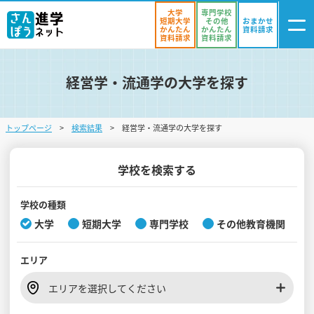
大学
専門学校
短期大学
その他
おまかせ
かんたん
かんたん
資料請求
資料請求
資料請求
経営学・流通学の大学を探す
ログイン
気になる
資料リスト
・登録
トップページ
検索結果
経営学・流通学の大学を探す
学校を探す
オープンキャンパスを探す
学校を検索する
進学イベント
学校の種類
大学
短期大学
専門学校
その他教育機関
入試・受験入門
エリア
お役立ち情報
エリアを選択してください