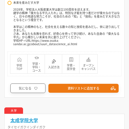
未来を産みだす大学
2028年、学校法人大阪産業大学は創立100周年を迎えます。
建学の精神「偉大なる平凡人たれ」は、特別な才能を持つ者だけが偉大なのではな
く、日々の地道な努力こそが、社会のための「知」と「技術」を産みだす大きな力
となるという理念です。
本学はこの精神のもと、社会を支える数々の知と技術を産みだし、世に送り出して
きました。
さあ、あなたも失敗を恐れず、好奇心を持って学び続け、あなた自身の「偉大なる
平凡」から輝かしい未来を共に創り上げてください。
学校HP⇒URL:https://www.osaka-
sandai.ac.jp/about/suuri_datascience_ai.html
学部・
学校
学費・
オープン
学科・
入試方法
TOP
奨学金
キャンパス
コース
気になる
資料リストに追加する
大学
太成学院大学
タイセイガクインダイガク