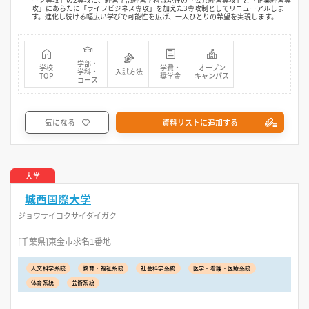
攻」にあらたに「ライフビジネス専攻」を加えた3専攻制としてリニューアルしま
す。進化し続ける幅広い学びで可能性を広げ、一人ひとりの希望を実現します。
学部・
学校
学費・
オープン
学科・
入試方法
TOP
奨学金
キャンパス
コース
気になる
資料リストに追加する
大学
城西国際大学
ジョウサイコクサイダイガク
[千葉県]東金市求名1番地
人文科学系統
教育・福祉系統
社会科学系統
医学・看護・医療系統
体育系統
芸術系統