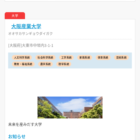
大学
大阪産業大学
オオサカサンギョウダイガク
[大阪府]大東市中垣内3-1-1
人文科学系統
社会科学系統
工学系統
家政系統
体育系統
芸術系統
教育・福祉系統
農学系統
理学系統
未来を産みだす大学
お知らせ