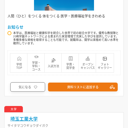
人間（ひと）をつくる 体をつくる 医学・医療福祉学をきわめる
お知らせ
本学は、医療福祉と健康科学を統合した世界で初の総合大学です。優秀な教授陣と
川崎学園ネットワークによる恵まれた実習環境で充実した学びを提供しています。
多種多様な資格を取得することも可能です。就職率は、開学以来極めて高い水準を
維持しています。
学部・
学校
学費・
オープン
フォト
学科・
入試方法
TOP
奨学金
キャンパス
ギャラリー
コース
気になる
資料リストに追加する
大学
埼玉工業大学
サイタマコウギョウダイガク