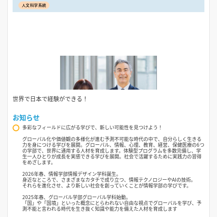
人文科学系統
世界で日本で経験ができる！
お知らせ
多彩なフィールドに広がる学びで、新しい可能性を見つけよう！
グローバル化や価値観の多様化が進む予測不可能な時代の中で、自分らしく生きる
力を身につける学びを展開。グローバル、情報、心理、教育、経営、保健医療の6つ
の学部で、世界に通用する人材を育成します。体験型プログラムを多数完備し、学
生一人ひとりが成長を実感できる学びを展開。社会で活躍するために実践力の習得
をめざします。
2026年春、情報学部情報デザイン学科誕生。
身近なところで、さまざまなカタチで成り立つ、情報テクノロジーやAIの技術。
それらを進化させ、より新しい社会を創っていくことが情報学部の学びです。
2025年春、グローバル学部グローバル学科始動。
「国」や「国境」といった概念にとらわれない自由な視点でグローバルを学び、予
測不能と言われる時代を生き抜く知識や能力を備えた人材を育成します