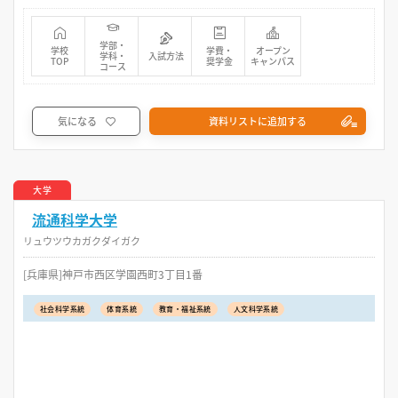
学部・
学校
学費・
オープン
学科・
入試方法
TOP
奨学金
キャンパス
コース
気になる
資料リストに追加する
大学
流通科学大学
リュウツウカガクダイガク
[兵庫県]神戸市西区学園西町3丁目1番
社会科学系統
体育系統
教育・福祉系統
人文科学系統