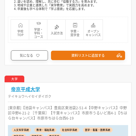
2. 違いを認め、理解し、共に歩む「協働する力」を育みます。
3. 地域や企業と連携した「実学教育」で実践力を高めます。
4. 卒業後も学べる体制で「学ぶ意欲」を応援します。
学部・
学校
学費・
オープン
学科・
入試方法
TOP
奨学金
キャンパス
コース
気になる
資料リストに追加する
大学
帝京平成大学
テイキョウヘイセイダイガク
[東京都]【池袋キャンパス】豊島区東池袋2-51-4【中野キャンパス】中野
区中野4-21-2 ［千葉県］【千葉キャンパス】市原市うるいど南4-1【ちは
ら台キャンパス】市原市ちはら台西6-19
人文科学系統
教育・福祉系統
社会科学系統
医学・看護・医療系統