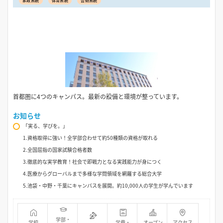
家政系統
体育系統
芸術系統
首都圏に4つのキャンパス。最新の設備と環境が整っています。
お知らせ
「実る、学びを。」
1.資格取得に強い！全学部合わせて約50種類の資格が取れる
2.全国屈指の国家試験合格者数
3.徹底的な実学教育！社会で即戦力となる実践能力が身につく
4.医療からグローバルまで多様な学問領域を網羅する総合大学
5.池袋・中野・千葉にキャンパスを展開。約10,000人の学生が学んでいます
学部・
学校
学費・
オープン
アクセス