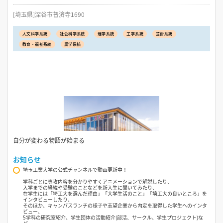
[埼玉県]深谷市普済寺1690
人文科学系統
社会科学系統
理学系統
工学系統
芸術系統
教育・福祉系統
農学系統
自分が変わる物語が始まる
お知らせ
埼玉工業大学の公式チャンネルで動画更新中！
学科ごとに専攻内容を分かりやすくアニメーションで解説したり、
入学までの経緯や受験のことなどを新入生に聞いてみたり、
在学生には「埼工大を選んだ理由」「大学生活のこと」「埼工大の良いところ」を
インタビューしたり、
そのほか、キャンパスランチの様子や志望企業から内定を取得した学生へのインタ
ビュー、
5学科の研究室紹介、学生団体の活動紹介(部活、サークル、学生プロジェクト)な