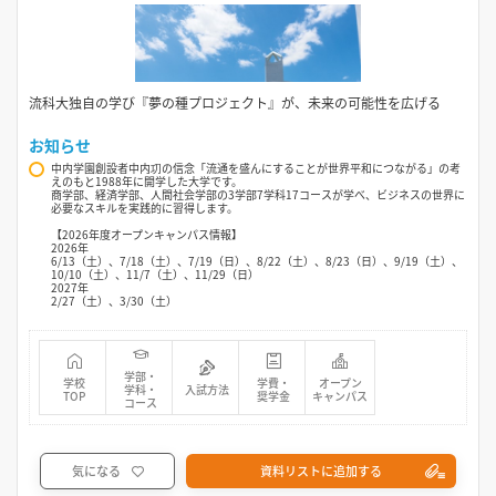
流科大独自の学び『夢の種プロジェクト』が、未来の可能性を広げる
お知らせ
中内学園創設者中内㓛の信念「流通を盛んにすることが世界平和につながる」の考
えのもと1988年に開学した大学です。
商学部、経済学部、人間社会学部の3学部7学科17コースが学べ、ビジネスの世界に
必要なスキルを実践的に習得します。
【2026年度オープンキャンパス情報】
2026年
6/13（土）、7/18（土）、7/19（日）、8/22（土）、8/23（日）、9/19（土）、
10/10（土）、11/7（土）、11/29（日）
2027年
2/27（土）、3/30（土）
学部・
学校
学費・
オープン
学科・
入試方法
TOP
奨学金
キャンパス
コース
気になる
資料リストに追加する