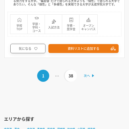
る努力をする大学。“偏差値”だけで語られる大学よりも「個性」で語られる大学で
ありたい。そんな「個性」と「多様性」を実現できる大学が太成学院大学です。
学部・
学校
学費・
オープン
学科・
入試方法
TOP
奨学金
キャンパス
コース
気になる
資料リストに追加する
1
…
38
エリアから探す