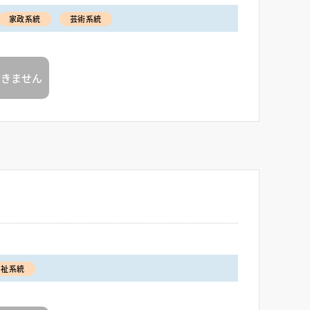
家政系統
芸術系統
できません
福祉系統