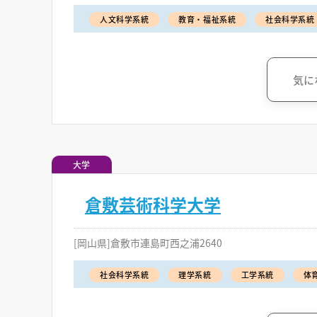
人文科学系統
教育・福祉系統
社会科学系統
気に
大学
倉敷芸術科学大学
[岡山県]倉敷市連島町西之浦2640
社会科学系統
理学系統
工学系統
体