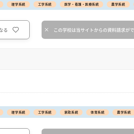
理学系統
工学系統
医学・看護・医療系統
農学系統
なる
この学校は当サイトからの資料請求が
理学系統
工学系統
家政系統
体育系統
農学系統