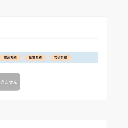
家政系統
体育系統
芸術系統
できません