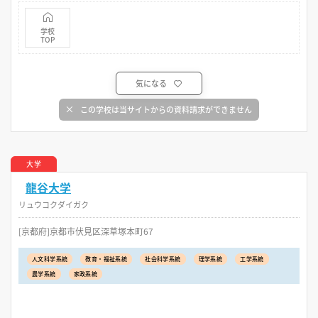
学校
TOP
気になる
この学校は当サイトからの資料請求ができません
大学
龍谷大学
リュウコクダイガク
[京都府]京都市伏見区深草塚本町67
人文科学系統
教育・福祉系統
社会科学系統
理学系統
工学系統
農学系統
家政系統