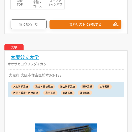
学校
オープン
学科・
TOP
キャンパス
コース
気になる
資料リストに追加する
大学
大阪公立大学
オオサカコウリツダイガク
[大阪府]大阪市住吉区杉本3-3-138
人文科学系統
教育・福祉系統
社会科学系統
理学系統
工学系統
医学・看護・医療系統
農学系統
家政系統
体育系統