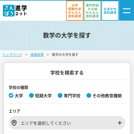
大学
専門学校
短期大学
その他
おまかせ
かんたん
かんたん
資料請求
資料請求
資料請求
数学の大学を探す
ログイン
気になる
資料リスト
・登録
トップページ
検索結果
数学の大学を探す
学校を探す
オープンキャンパスを探す
学校を検索する
進学イベント
学校の種類
大学
短期大学
専門学校
その他教育機関
入試・受験入門
エリア
お役立ち情報
エリアを選択してください