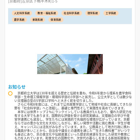
[京都府]左京区下鴨半木町1-5
人文科学系統
教育・福祉系統
社会科学系統
理学系統
工学系統
農学系統
家政系統
体育系統
お知らせ
京都府立大学は130年を超える歴史と伝統を重ね、令和6年度から理系を農学食科
学部・生命理工情報学部・環境科学部の3学部へと拡充し、公立大学としては数少な
い文理融合型の5学部12学科へと大きく舵を切りました。
さらに令和8年度には、これまで公共政策学部として地域や社会に貢献してきた分
野を「社会科学部」へと改組し、基礎と専門性そして実践性を高めていきます。
本学には世界トップ２％にランクインしている教員が3人もおり、優れた研究力を
有する大学でもあります。国際的な評価を受ける研究実績は、文理融合の学びや産
官学連携にも波及し、学生たちには実践的で先端的な環境が広がっています。京都
ならではの豊かな文化を大切にしながら、新しい発想や活動に挑む教員・学生が増
え、キャンパスには活気がみなぎっています。また、公務員として地方行政に携わ
る職員が多いことから、自治会や議会との連携を通じた""生きた教科書""がいつで
も身近にあり、京の食文化や伝統産業といった歴史的資源を生かした研究や教育に
も力を入れています。和食文化の国際化や、次世代の暮らしを支える新技術開発な