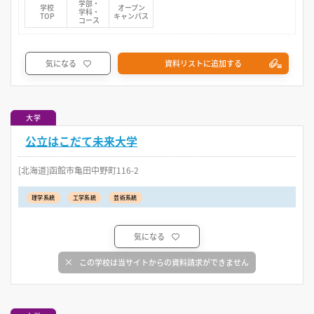
学部・
学校
オープン
学科・
TOP
キャンパス
コース
気になる
資料リストに追加する
大学
公立はこだて未来大学
[北海道]函館市亀田中野町116-2
理学系統
工学系統
芸術系統
気になる
この学校は当サイトからの資料請求ができません