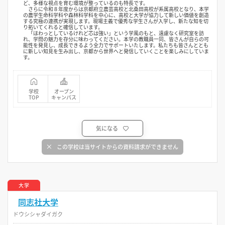
ど、多様な視点を育む環境が整っているのも特長です。
さらに令和８年度からは京都府立農芸高校と北桑田高校が系属高校となり、本学
の農学生命科学科や森林科学科を中心に、高校と大学が協力して新しい価値を創造
する究極の連携が実現します。現場主義で優秀な学生さんが入学し、新たな知を切
り拓いてくれると確信しています。
「ほわっとしているけれど芯は強い」という学風のもと、遠慮なく研究室を訪
れ、学問の魅力を存分に味わってください。本学の教職員一同、皆さんが自らの可
能性を発見し、成長できるよう全力でサポートいたします。私たちも皆さんととも
に新しい知見を生み出し、京都から世界へと発信していくことを楽しみにしていま
す。
学校
オープン
TOP
キャンパス
気になる
この学校は当サイトからの資料請求ができません
大学
同志社大学
ドウシシャダイガク