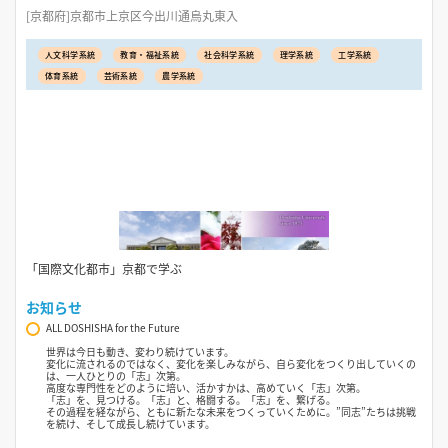
[京都府]京都市上京区今出川通烏丸東入
人文科学系統
教育・福祉系統
社会科学系統
理学系統
工学系統
体育系統
芸術系統
農学系統
「国際文化都市」京都で学ぶ
お知らせ
ALL DOSHISHA for the Future
世界は今日も動き、変わり続けています。
変化に流されるのではなく、変化を楽しみながら、自ら変化をつくり出していくの
は、一人ひとりの「志」次第。
高度な専門性をどのように培い、活かすかは、高めていく「志」次第。
「志」を、見つける。「志」と、格闘する。「志」を、繋げる。
その過程を経ながら、ともに新たな未来をつくっていくために。”同志”たちは挑戦
を続け、そして成長し続けています。