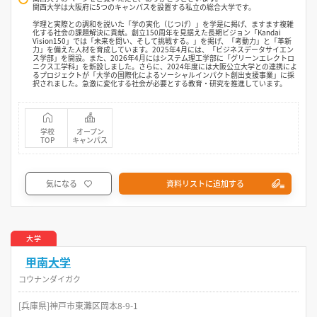
関西大学は大阪府に5つのキャンパスを設置する私立の総合大学です。
学理と実際との調和を説いた「学の実化（じつげ）」を学是に掲げ、ますます複雑
化する社会の課題解決に貢献。創立150周年を見据えた長期ビジョン「Kandai
Vision150」では「未来を問い、そして挑戦する。」を掲げ、「考動力」と「革新
力」を備えた人材を育成しています。2025年4月には、「ビジネスデータサイエン
ス学部」を開設。また、2026年4月にはシステム理工学部に「グリーンエレクトロ
ニクス工学科」を新設しました。さらに、2024年度には大阪公立大学との連携によ
るプロジェクトが「大学の国際化によるソーシャルインパクト創出支援事業」に採
択されました。急激に変化する社会が必要とする教育・研究を推進しています。
学校
オープン
TOP
キャンパス
気になる
資料リストに追加する
大学
甲南大学
コウナンダイガク
[兵庫県]神戸市東灘区岡本8-9-1