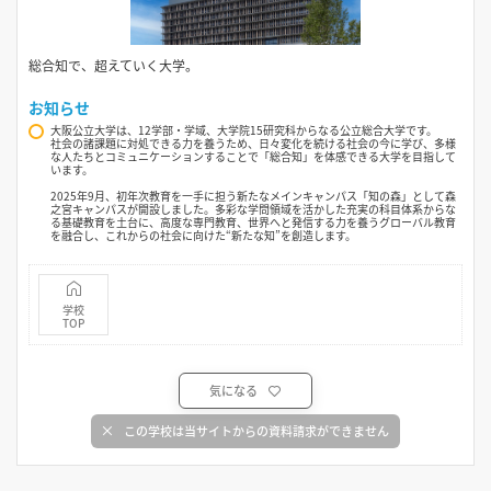
総合知で、超えていく大学。
お知らせ
大阪公立大学は、12学部・学域、大学院15研究科からなる公立総合大学です。
社会の諸課題に対処できる力を養うため、日々変化を続ける社会の今に学び、多様
な人たちとコミュニケーションすることで「総合知」を体感できる大学を目指して
います。
2025年9月、初年次教育を一手に担う新たなメインキャンパス「知の森」として森
之宮キャンパスが開設しました。多彩な学問領域を活かした充実の科目体系からな
る基礎教育を土台に、高度な専門教育、世界へと発信する力を養うグローバル教育
を融合し、これからの社会に向けた“新たな知”を創造します。
学校
TOP
気になる
この学校は当サイトからの資料請求ができません