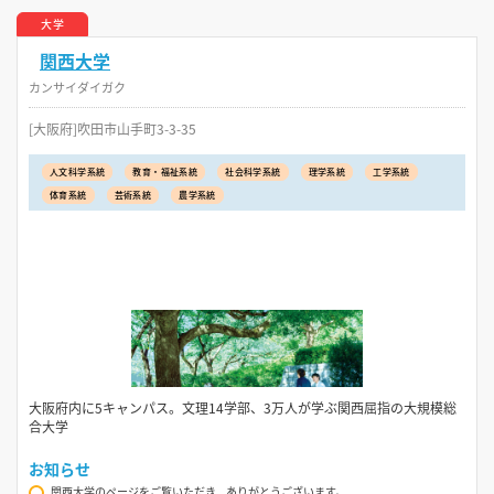
大学
関西大学
カンサイダイガク
[大阪府]吹田市山手町3-3-35
人文科学系統
教育・福祉系統
社会科学系統
理学系統
工学系統
体育系統
芸術系統
農学系統
大阪府内に5キャンパス。文理14学部、3万人が学ぶ関西屈指の大規模総
合大学
お知らせ
関西大学のページをご覧いただき、ありがとうございます。