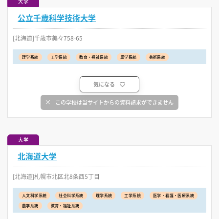
大学
公立千歳科学技術大学
[北海道]千歳市美々758-65
理学系統
工学系統
教育・福祉系統
農学系統
芸術系統
気になる
この学校は当サイトからの資料請求ができません
大学
北海道大学
[北海道]札幌市北区北8条西5丁目
人文科学系統
社会科学系統
理学系統
工学系統
医学・看護・医療系統
農学系統
教育・福祉系統