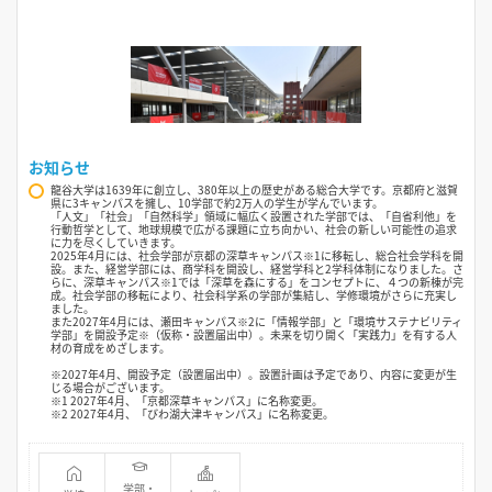
お知らせ
龍谷大学は1639年に創立し、380年以上の歴史がある総合大学です。京都府と滋賀
県に3キャンパスを擁し、10学部で約2万人の学生が学んでいます。
「人文」「社会」「自然科学」領域に幅広く設置された学部では、「自省利他」を
行動哲学として、地球規模で広がる課題に立ち向かい、社会の新しい可能性の追求
に力を尽くしていきます。
2025年4月には、社会学部が京都の深草キャンパス※1に移転し、総合社会学科を開
設。また、経営学部には、商学科を開設し、経営学科と2学科体制になりました。さ
らに、深草キャンパス※1では「深草を森にする」をコンセプトに、４つの新棟が完
成。社会学部の移転により、社会科学系の学部が集結し、学修環境がさらに充実し
ました。
また2027年4月には、瀬田キャンパス※2に「情報学部」と「環境サステナビリティ
学部」を開設予定※（仮称・設置届出中）。未来を切り開く「実践力」を有する人
材の育成をめざします。
※2027年4月、開設予定（設置届出中）。設置計画は予定であり、内容に変更が生
じる場合がございます。
※1 2027年4月、「京都深草キャンパス」に名称変更。
※2 2027年4月、「びわ湖大津キャンパス」に名称変更。
学部・