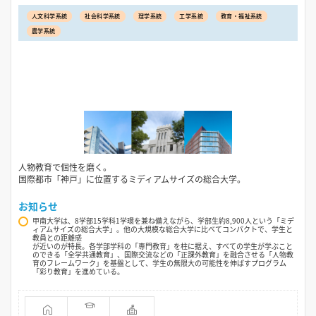
人文科学系統
社会科学系統
理学系統
工学系統
教育・福祉系統
農学系統
人物教育で個性を磨く。
国際都市「神戸」に位置するミディアムサイズの総合大学。
お知らせ
甲南大学は、8学部15学科1学環を兼ね備えながら、学部生約8,900人という「ミデ
ィアムサイズの総合大学」。他の大規模な総合大学に比べてコンパクトで、学生と
教員との距離感
が近いのが特長。各学部学科の「専門教育」を柱に据え、すべての学生が学ぶこと
のできる「全学共通教育」、国際交流などの「正課外教育」を融合させる「人物教
育のフレームワーク」を基盤として、学生の無限大の可能性を伸ばすプログラム
「彩り教育」を進めている。