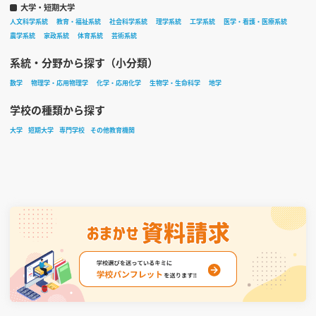
大学・短期大学
人文科学系統
教育・福祉系統
社会科学系統
理学系統
工学系統
医学・看護・医療系統
農学系統
家政系統
体育系統
芸術系統
系統・分野から探す（小分類）
数学
物理学・応用物理学
化学・応用化学
生物学・生命科学
地学
学校の種類から探す
大学
短期大学
専門学校
その他教育機関