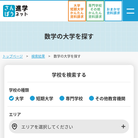
大学
専門学校
短期大学
その他
おまかせ
かんたん
かんたん
資料請求
資料請求
資料請求
数学の大学を探す
ログイン
気になる
資料リスト
・登録
トップページ
検索結果
数学の大学を探す
学校を探す
オープンキャンパスを探す
学校を検索する
進学イベント
学校の種類
大学
短期大学
専門学校
その他教育機関
入試・受験入門
エリア
お役立ち情報
エリアを選択してください