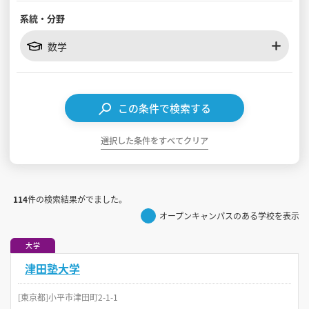
系統・分野
見学会WEB手引書
数学
校内オンラインガイダンス
アンケートフォーム（学校用）
この条件で検索する
選択した条件をすべてクリア
114
件の検索結果がでました。
オープンキャンパスのある学校を表示
大学
津田塾大学
[東京都]小平市津田町2-1-1