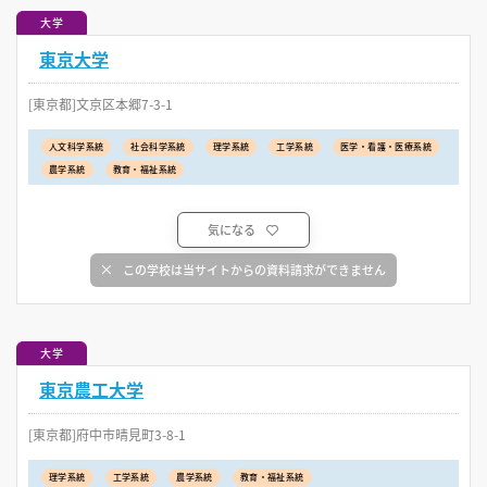
大学
東京大学
[東京都]文京区本郷7-3-1
人文科学系統
社会科学系統
理学系統
工学系統
医学・看護・医療系統
農学系統
教育・福祉系統
気になる
この学校は当サイトからの資料請求ができません
大学
東京農工大学
[東京都]府中市晴見町3-8-1
理学系統
工学系統
農学系統
教育・福祉系統