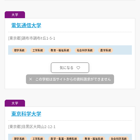
大学
電気通信大学
[東京都]調布市調布ｹ丘1-5-1
理学系統
工学系統
教育・福祉系統
社会科学系統
農学系統
気になる
この学校は当サイトからの資料請求ができません
大学
東京科学大学
[東京都]目黒区大岡山2-12-1
理学系統
工学系統
医学・看護・医療系統
教育・福祉系統
社会科学系統