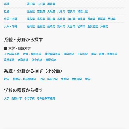
北陸
富山県
石川県
福井県
近畿
滋賀県
京都府
大阪府
兵庫県
奈良県
和歌山県
中国・四国
鳥取県
島根県
岡山県
広島県
山口県
徳島県
香川県
愛媛県
高知県
九州・沖縄
福岡県
佐賀県
長崎県
熊本県
大分県
宮崎県
鹿児島県
沖縄県
系統・分野から探す
大学・短期大学
人文科学系統
教育・福祉系統
社会科学系統
理学系統
工学系統
医学・看護・医療系統
農学系統
家政系統
体育系統
芸術系統
系統・分野から探す（小分類）
数学
物理学・応用物理学
化学・応用化学
生物学・生命科学
地学
学校の種類から探す
大学
短期大学
専門学校
その他教育機関