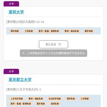
大学
東邦大学
[東京都]大田区大森西5-21-16
理学系統
工学系統
医学・看護・医療系統
教育・福祉系統
農学系統
気になる
この学校は当サイトからの資料請求ができません
大学
東京都立大学
[東京都]八王子市南大沢1-1
人文科学系統
教育・福祉系統
社会科学系統
理学系統
工学系統
医学・看護・医療系統
農学系統
芸術系統