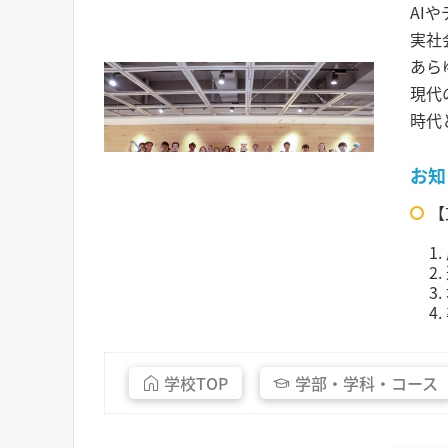
AI
実社
あら
現代
時代
お知
【
1
2
3
4
学校
TOP
学部・
学科・
コース