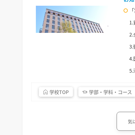
「
1
2
3
4
5
学校
TOP
学部・
学科・
コース
気