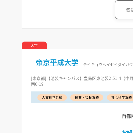
気
大学
帝京平成大学
テイキョウヘイセイダイガク
[東京都]【池袋キャンパス】豊島区東池袋2-51-4【
西6-19
人文科学系統
教育・福祉系統
社会科学系統
首都
お知