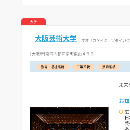
大学
大阪芸術大学
オオサカゲイジュツダイガク
[大阪府]南河内郡河南町東山４６９
教育・福祉系統
工学系統
芸術系統
未来
お知
広
日
芸
あ