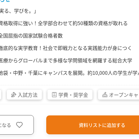
実る、学びを。」
.資格取得に強い！全学部合わせて約50種類の資格が取れる
.全国屈指の国家試験合格者数
.徹底的な実学教育！社会で即戦力となる実践能力が身につく
.医療からグローバルまで多様な学問領域を網羅する総合大学
.池袋・中野・千葉にキャンパスを展開。約10,000人の学生が
入試方法
学費・
奨学金
オープン
キャ
になる
資料リストに追加する