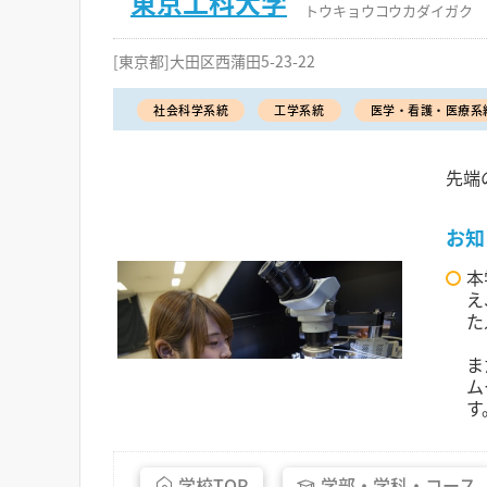
東京工科大学
トウキョウコウカダイガク
[東京都]大田区西蒲田5-23-22
社会科学系統
工学系統
医学・看護・医療系
先端の
お知
本
え
た
ま
ム
す
学校
TOP
学部・
学科・
コース