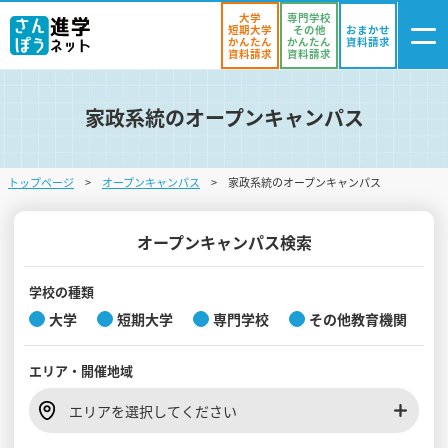
大学
専門学校
短期大学
その他
おまかせ
かんたん
かんたん
資料請求
資料請求
資料請求
家政系統のオープンキャンパス
ログイン
気になる
資料リスト
・登録
トップページ
オープンキャンパス
家政系統のオープンキャンパス
学校を探す
オープンキャンパスを探す
オープンキャンパス検索
進学イベント
学校の種類
大学
短期大学
専門学校
その他教育機関
入試・受験入門
エリア・
開催地域
お役立ち情報
エリアを選択してください