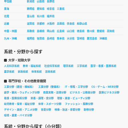
甲信越
新潟県
山梨県
長野県
東海
静岡県
愛知県
岐阜県
三重県
北陸
富山県
石川県
福井県
近畿
滋賀県
京都府
大阪府
兵庫県
奈良県
和歌山県
中国・四国
鳥取県
島根県
岡山県
広島県
山口県
徳島県
香川県
愛媛県
高知県
九州・沖縄
福岡県
佐賀県
長崎県
熊本県
大分県
宮崎県
鹿児島県
沖縄県
系統・分野から探す
大学・短期大学
人文科学系統
教育・福祉系統
社会科学系統
理学系統
工学系統
医学・看護・医療系統
農学系統
家政系統
体育系統
芸術系統
専門学校・その他教育機関
工業分野（建設・機械系）
工業分野（整備系）
IT・情報・工学分野
CG・ゲーム・WEB分野
語学・観光・ウェディング分野
商業実務・法律分野
ビジネス・公務員分野
医療ビジネス分野
看護・医療技術分野
栄養・調理・食分野
理容・美容・ビューティ分野
幼児教育・保育・福祉分野
体育・スポーツ分野
ファッション・服飾分野
デザイン・美術・アニメ分野
音楽分野
映像・放送・音響分野
動物分野
環境・農業・バイオ分野
系統・分野から探す（小分類）