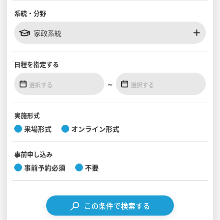
系統・分野
見学会WEB手引書
家政系統
校内オンラインガイダンス
アンケートフォーム（学校用）
日程を
指定する
～
実施形式
来場形式
オンライン形式
事前
申し込み
事前予約必須
不要
この条件で検索する