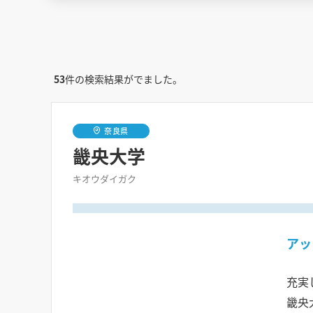
53
件の検索結果がでました。
奈良県
畿央大学
キオウダイガク
アッ
充実
畿央