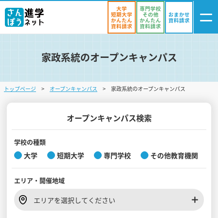
大学
専門学校
短期大学
その他
おまかせ
かんたん
かんたん
資料請求
資料請求
資料請求
家政系統のオープンキャンパス
ログイン
気になる
資料リスト
・登録
トップページ
オープンキャンパス
家政系統のオープンキャンパス
学校を探す
オープンキャンパスを探す
オープンキャンパス検索
進学イベント
学校の種類
大学
短期大学
専門学校
その他教育機関
入試・受験入門
エリア・
開催地域
お役立ち情報
エリアを選択してください