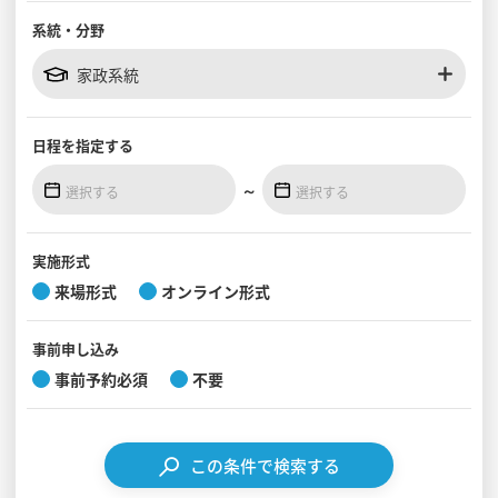
系統・分野
見学会WEB手引書
家政系統
校内オンラインガイダンス
アンケートフォーム（学校用）
日程を
指定する
～
実施形式
来場形式
オンライン形式
事前
申し込み
事前予約必須
不要
この条件で検索する