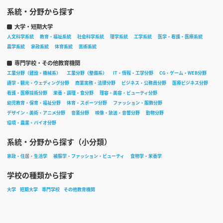
系統・分野から探す
大学・短期大学
人文科学系統
教育・福祉系統
社会科学系統
理学系統
工学系統
医学・看護・医療系統
農学系統
家政系統
体育系統
芸術系統
専門学校・その他教育機関
工業分野（建設・機械系）
工業分野（整備系）
IT・情報・工学分野
CG・ゲーム・WEB分野
語学・観光・ウェディング分野
商業実務・法律分野
ビジネス・公務員分野
医療ビジネス分野
看護・医療技術分野
栄養・調理・食分野
理容・美容・ビューティ分野
幼児教育・保育・福祉分野
体育・スポーツ分野
ファッション・服飾分野
デザイン・美術・アニメ分野
音楽分野
映像・放送・音響分野
動物分野
環境・農業・バイオ分野
系統・分野から探す（小分類）
家政・住居・生活学
被服学・ファッション・ビューティ
食物学・栄養学
学校の種類から探す
大学
短期大学
専門学校
その他教育機関