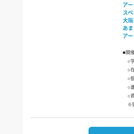
アー
スペ
大阪
あま
アー
■開
○学
○在
○個
○進
○資
※開