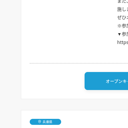
また
施し
ぜひ
※参
▼参
http
オープンキ
兵庫県