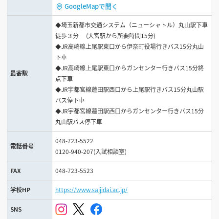
GoogleMapで開く
◆埼玉新都市交通システム（ニューシャトル）丸山駅下車
徒歩３分 (大宮駅から所要時間15分)
◆JR高崎線上尾駅東口から伊奈町役場行きバス15分丸山
下車
◆JR高崎線上尾駅東口からガンセンター行きバス15分終
最寄駅
点下車
◆JR宇都宮線蓮田駅西口から上尾駅行きバス15分丸山駅
バス停下車
◆JR宇都宮線蓮田駅西口からガンセンター行きバス15分
丸山駅バス停下車
048-723-5522
電話番号
0120-940-207(入試相談室)
FAX
048-723-5523
学校HP
https://www.saijidai.ac.jp/
SNS