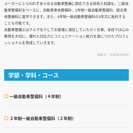
メーカーにとらわれずあらゆる自動車整備に即応できる技術と知識を。二級自
動車整備科をベースに、自動車車体整備科、2年制一級自動車整備科、総合車
体整備科に進学できます。また、4年制一級自動車整備科の3年次に転科する
ことも可能です。
自動車整備士はクルマを介してお客様に満足していただく仕事。本校では心の
教育を大切に、優れた対応力とコミュニケーション能力を身につけたプロフェ
ッショナルを育成していきます。
更新日：2026年1月8日
学部・学科・コース
一級自動車整備科（４年制）
２年制一級自動車整備科（２年制）