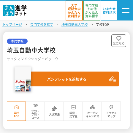
大学
専門学校
短期大学
その他
おまかせ
かんたん
かんたん
資料請求
資料請求
資料請求
トップページ
専門学校を探す
埼玉自動車大学校
学校TOP
ログイン
気になる
資料リスト
・登録
専門学校
気になる
埼玉自動車大学校
学校を探す
サイタマジドウシャダイガッコウ
オープンキャンパスを探す
パンフレットを追加する
進学イベント
入試・受験入門
お役立ち情報
学部・
学校
学費・
オープン
アクセス
学科・
入試方法
TOP
奨学金
キャンパス
マップ
コース