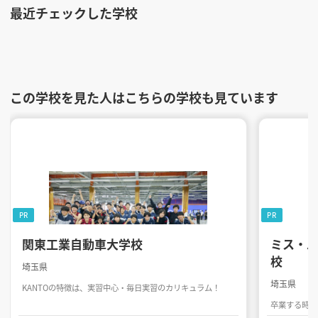
最近チェックした学校
この学校を見た人はこちらの学校も見ています
PR
PR
関東工業自動車大学校
ミス・パ
校
埼玉県
埼玉県
KANTOの特徴は、実習中心・毎日実習のカリキュラム！
卒業する時は