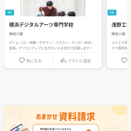
PR
PR
横浜デジタルアーツ専門学校
浅野工
神奈川県
神奈川県
ゲーム・CG・映像・デザイン・イラスト・マンガ・Web・
２０２６年５
音楽。クリエイティブに生きたい人を全力で応援します！
けて既存校舎
気になる
リストに追加