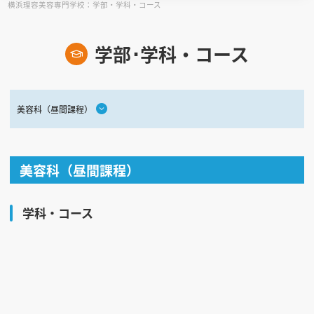
横浜理容美容専門学校：学部・学科・コース
見学会WEB手引書
学部･学科・コース
校内オンラインガイダンス
アンケートフォーム（学校用）
美容科（昼間課程）
美容科（昼間課程）
学科・コース