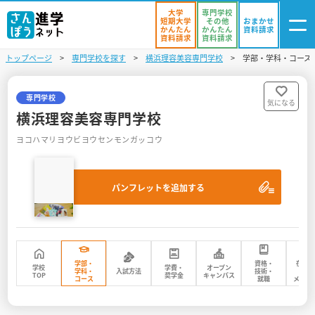
大学
専門学校
短期大学
その他
おまかせ
かんたん
かんたん
資料請求
資料請求
資料請求
トップページ
専門学校を探す
横浜理容美容専門学校
学部・学科・コース
ログイン
気になる
資料リスト
・登録
専門学校
気になる
横浜理容美容専門学校
学校を探す
ヨコハマリヨウビヨウセンモンガッコウ
オープンキャンパスを探す
パンフレットを追加する
進学イベント
入試・受験入門
お役立ち情報
学部・
資格・
在校
学校
学費・
オープン
学科・
入試方法
技術・
先
TOP
奨学金
キャンパス
コース
就職
メッセ