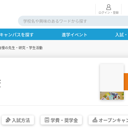
ログイン・登録
キャンパスを探す
進学イベント
入試
自慢の先生・研究・学生活動
校
入試方法
学費・
奨学金
オープン
キャ