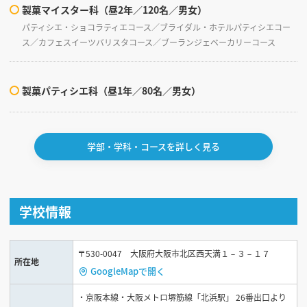
製菓マイスター科（昼2年／120名／男女）
パティシエ・ショコラティエコース／ブライダル・ホテルパティシエコー
ス／カフェスイーツバリスタコース／ブーランジェベーカリーコース
製菓パティシエ科（昼1年／80名／男女）
学部・学科・コースを詳しく見る
学校情報
〒530-0047 大阪府大阪市北区西天満１－３－１７
所在地
GoogleMapで開く
・京阪本線・大阪メトロ堺筋線「北浜駅」 26番出口より