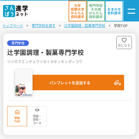
大学
専門学校
短期大学
その他
おまかせ
かんたん
かんたん
資料請求
資料請求
資料請求
トップページ
専門学校を探す
辻学園調理・製菓専門学校
学校TOP
ログイン
気になる
資料リスト
・登録
専門学校
気になる
辻学園調理・製菓専門学校
学校を探す
ツジガクエンチョウリセイカセンモンガッコウ
オープンキャンパスを探す
パンフレットを追加する
進学イベント
入試・受験入門
お役立ち情報
学部・
学校
学科・
TOP
コース