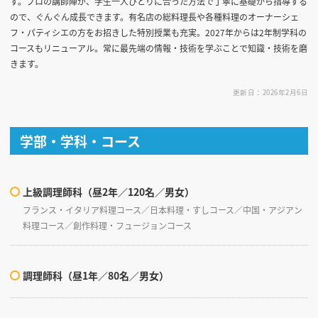
す。プロの講師陣が、学生一人ひとりに合った方法で丁寧に基礎から指導する
ので、ぐんぐん成長できます。有名店の総料理長や各種料理のオーナーシェ
フ・パティシエの方をお招きした特別授業も充実。2027年からは2年制学科の
コースもリニューアル。常に最先端の情報・技術を学ぶことで知識・技術を磨
きます。
更新日：2026年2月6日
学部・学科・コース
上級調理師科（昼2年／120名／男女）
フランス・イタリア料理コース／日本料理・すしコース／中国・アジアン
料理コース／創作料理・フュージョンコース
調理師科（昼1年／80名／男女）