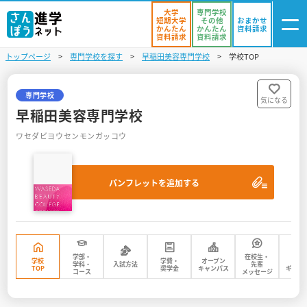
大学
専門学校
短期大学
その他
おまかせ
かんたん
かんたん
資料請求
資料請求
資料請求
トップページ
専門学校を探す
早稲田美容専門学校
学校TOP
ログイン
気になる
資料リスト
・登録
専門学校
気になる
早稲田美容専門学校
学校を探す
ワセダビヨウセンモンガッコウ
オープンキャンパスを探す
パンフレットを追加する
進学イベント
入試・受験入門
お役立ち情報
学部・
在校生・
学校
学費・
オープン
フォ
学科・
入試方法
先輩
TOP
奨学金
キャンパス
ギャラ
コース
メッセージ