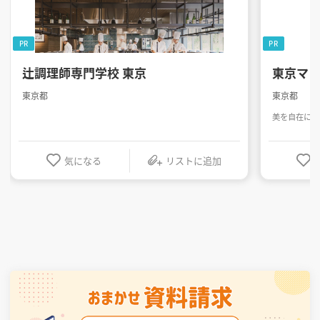
PR
PR
辻調理師専門学校 東京
東京マ
東京都
東京都
美を自在に操
気になる
リストに追加