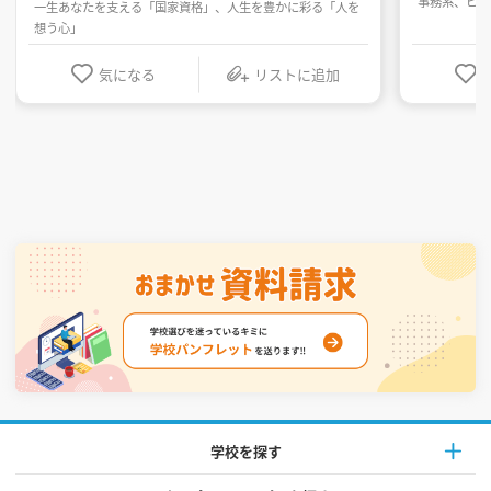
事務系、ビジ
一生あなたを支える「国家資格」、人生を豊かに彩る「人を
想う心」
気になる
リストに追加
学校を探す