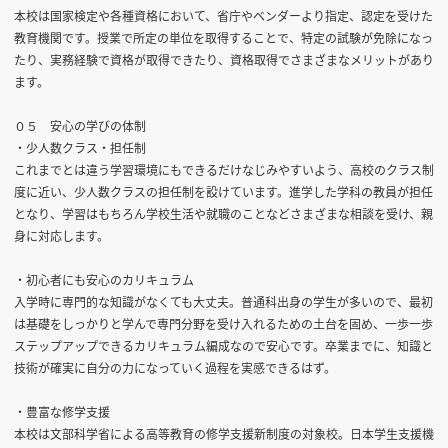
本校は国家検定や各種資格において、省庁やベンダーより指定、認定を受けた
教育機関です。授業で所定の単位を取得することで、特定の試験が免除になっ
たり、実務経験で資格が取得できたり、資格取得でさまざまなメリットがあり
ます。
０５ 安心の学びの体制
・少人数クラス・担任制
これまでとは違う学習環境にもできるだけなじみやすいよう、高校のクラス制
度に近い、少人数クラスの担任制を設けています。進学した学科の教員が担任
となり、学習はもちろん学校生活や就職のことなどさまざまな相談を受け、親
身に対応します。
・初心者にも安心のカリキュラム
入学時に専門的な知識がなくても大丈夫。普通科出身の学生が多いので、最初
は基礎をしっかりと学んで専門分野を受け入れるための土台を固め、一歩一歩
ステップアップできるカリキュラム編成なので安心です。卒業までに、知識と
技術が確実に自分の力になっていく過程を実感できるはず。
・豊富な修学支援
本校は文部科学省による高等教育の修学支援新制度の対象校。日本学生支援機