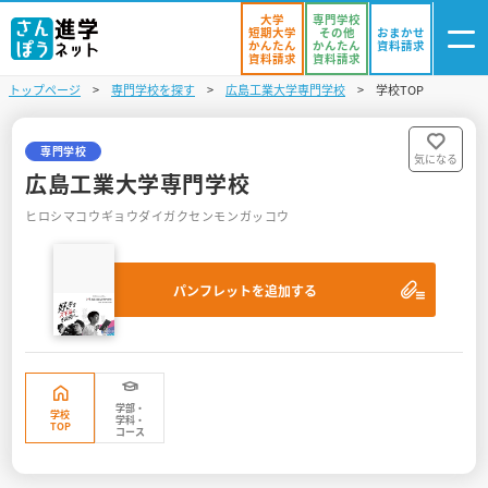
大学
専門学校
短期大学
その他
おまかせ
かんたん
かんたん
資料請求
資料請求
資料請求
トップページ
専門学校を探す
広島工業大学専門学校
学校TOP
ログイン
気になる
資料リスト
・登録
専門学校
気になる
広島工業大学専門学校
学校を探す
ヒロシマコウギョウダイガクセンモンガッコウ
オープンキャンパスを探す
パンフレットを追加する
進学イベント
入試・受験入門
お役立ち情報
学部・
学校
学科・
TOP
コース