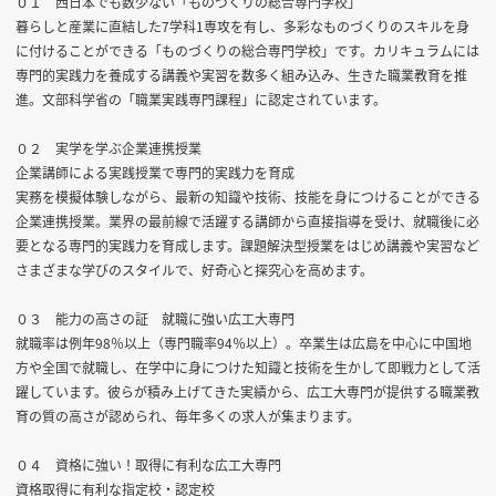
０１ 西日本でも数少ない「ものづくりの総合専門学校」
暮らしと産業に直結した7学科1専攻を有し、多彩なものづくりのスキルを身
に付けることができる「ものづくりの総合専門学校」です。カリキュラムには
専門的実践力を養成する講義や実習を数多く組み込み、生きた職業教育を推
進。文部科学省の「職業実践専門課程」に認定されています。
０２ 実学を学ぶ企業連携授業
企業講師による実践授業で専門的実践力を育成
実務を模擬体験しながら、最新の知識や技術、技能を身につけることができる
企業連携授業。業界の最前線で活躍する講師から直接指導を受け、就職後に必
要となる専門的実践力を育成します。課題解決型授業をはじめ講義や実習など
さまざまな学びのスタイルで、好奇心と探究心を高めます。
０３ 能力の高さの証 就職に強い広工大専門
就職率は例年98％以上（専門職率94％以上）。卒業生は広島を中心に中国地
方や全国で就職し、在学中に身につけた知識と技術を生かして即戦力として活
躍しています。彼らが積み上げてきた実績から、広工大専門が提供する職業教
育の質の高さが認められ、毎年多くの求人が集まります。
０４ 資格に強い！取得に有利な広工大専門
資格取得に有利な指定校・認定校