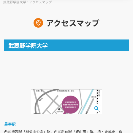
武蔵野学院大学：アクセスマップ
見学会WEB手引書
アクセスマップ
校内オンラインガイダンス
アンケートフォーム（学校用）
武蔵野学院大学
最寄駅
西武池袋線「稲荷山公園」駅、西武新宿線「狭山市」駅、JR・東武東上線