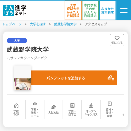
大学
専門学校
短期大学
その他
おまかせ
かんたん
かんたん
資料請求
資料請求
資料請求
トップページ
大学を探す
武蔵野学院大学
アクセスマップ
ログイン
気になる
資料リスト
・登録
大学
気になる
武蔵野学院大学
学校を探す
ムサシノガクインダイガク
オープンキャンパスを探す
パンフレットを追加する
進学イベント
入試・受験入門
お役立ち情報
学部・
資格・
学校
学費・
オープン
フォ
学科・
入試方法
技術・
TOP
奨学金
キャンパス
ギャラ
コース
就職