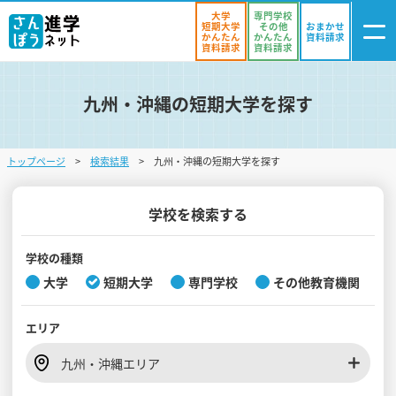
大学
専門学校
短期大学
その他
おまかせ
かんたん
かんたん
資料請求
資料請求
資料請求
九州・沖縄の短期大学を探す
ログイン
気になる
資料リスト
・登録
トップページ
検索結果
九州・沖縄の短期大学を探す
学校を探す
オープンキャンパスを探す
学校を検索する
進学イベント
学校の種類
大学
短期大学
専門学校
その他教育機関
入試・受験入門
エリア
お役立ち情報
九州・沖縄エリア