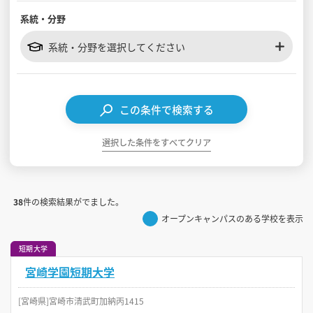
系統・分野
見学会WEB手引書
系統・分野を選択してください
校内オンラインガイダンス
アンケートフォーム（学校用）
この条件で検索する
選択した条件をすべてクリア
38
件の検索結果がでました。
オープンキャンパスのある学校を表示
短期大学
宮崎学園短期大学
[宮崎県]宮崎市清武町加納丙1415