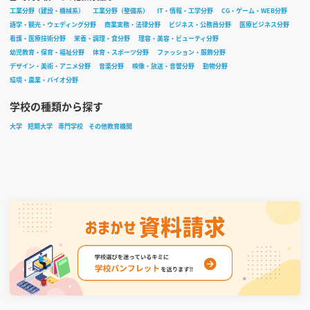
工業分野（建設・機械系）
工業分野（整備系）
IT・情報・工学分野
CG・ゲーム・WEB分野
語学・観光・ウェディング分野
商業実務・法律分野
ビジネス・公務員分野
医療ビジネス分野
看護・医療技術分野
栄養・調理・食分野
理容・美容・ビューティ分野
幼児教育・保育・福祉分野
体育・スポーツ分野
ファッション・服飾分野
デザイン・美術・アニメ分野
音楽分野
映像・放送・音響分野
動物分野
環境・農業・バイオ分野
学校の種類から探す
大学
短期大学
専門学校
その他教育機関