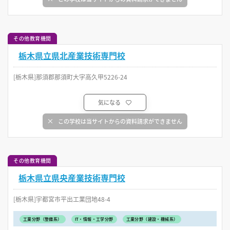
その他教育機関
栃木県立県北産業技術専門校
[栃木県]那須郡那須町大字高久甲5226-24
気になる
この学校は当サイトからの資料請求ができません
その他教育機関
栃木県立県央産業技術専門校
[栃木県]宇都宮市平出工業団地48-4
工業分野（整備系）
IT・情報・工学分野
工業分野（建設・機械系）