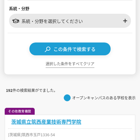
系統・分野
見学会WEB手引書
系統・分野を選択してください
校内オンラインガイダンス
アンケートフォーム（学校用）
この条件で検索する
選択した条件をすべてクリア
192
件の検索結果がでました。
オープンキャンパスのある学校を表示
その他教育機関
茨城県立筑西産業技術専門学院
[茨城県]筑西市玉戸1336-54