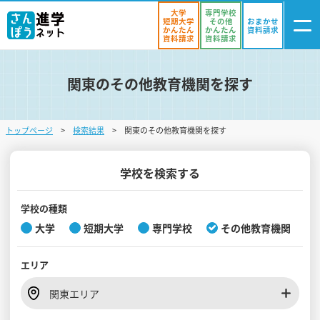
大学
専門学校
短期大学
その他
おまかせ
かんたん
かんたん
資料請求
資料請求
資料請求
関東のその他教育機関を探す
ログイン
気になる
資料リスト
・登録
トップページ
検索結果
関東のその他教育機関を探す
学校を探す
オープンキャンパスを探す
学校を検索する
進学イベント
学校の種類
大学
短期大学
専門学校
その他教育機関
入試・受験入門
エリア
お役立ち情報
関東エリア