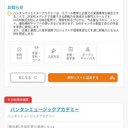
お知らせ
バンタンクリエイターアカデミーは、スクール教育と企業での実践教育を融合させ
ることで、次世代メディアで活躍できる即戦力を育成する専門スクールです。
UUUM株式会社による総合監修で、現場を知るプロから、今必要なスキル、トレン
ド、撮影機材やソフトの使い方などを学びます、SNSチャンネル開設で自らの作品
を世界に発信します︕
また、企業と連携した産学連携プロジェクトや現場実習などを通じ即戦力となる人
材を育成します。
学部・
学校
学費・
オープン
学科・
入試方法
TOP
奨学金
キャンパス
コース
気になる
資料リストに追加する
その他教育機関
バンタンミュージックアカデミー
バンタンミュージックアカデミー
[東京都]渋谷区恵比寿南1-9-14