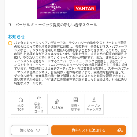
ユニバーサル ミュージック提携の新しい⾳楽スクール
お知らせ
バンタンミュージックアカデミーでは、テクノロジーの進化やストリーミング配信
の拡⼤によって変化する⾳楽業界に対応し、⾳楽制作・⾳楽ビジネス・パフォーマ
ンスなど、デジタルを活⽤した幅広い分野を学ぶことができます。そのため、⾃分
の適性を⾒極めながらスキルを⾝につけ、⾳楽を仕事にするための将来の可能性を
広げ、やりたいことで⽣きていくキャリア設計が可能です。また、世界のエンター
テインメント分野をリードするユニバーサル ミュージックと提携し、現役のアーテ
ィストやクリエイター、ユニバーサル ミュージックの社員を講師として授業に迎え
ています。特別顧問には世界的アーティスト・布袋寅泰⽒が就任し、ステージパフォ
ーマンスや⾳楽ビジネス、⾳楽制作・著作権の扱いまで、実践的な指導を通して、
デジタル時代に⾳楽業界の第⼀線で活躍するためのスキルと知識を習得できます。
⾼い志で学ぶ仲間と、”今”まさに⾳楽業界で活躍する⼈々と出会える、社会に近い
特別なスクールです。
学部・
学校
学費・
オープン
学科・
入試方法
TOP
奨学金
キャンパス
コース
気になる
資料リストに追加する