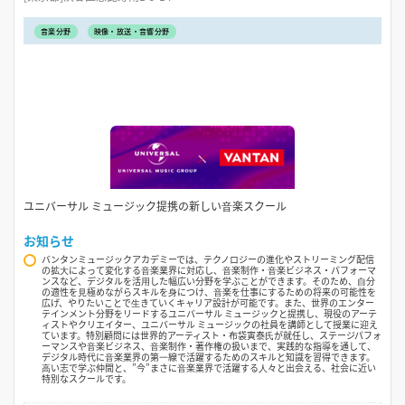
音楽分野
映像・放送・音響分野
ユニバーサル ミュージック提携の新しい⾳楽スクール
お知らせ
バンタンミュージックアカデミーでは、テクノロジーの進化やストリーミング配信
の拡⼤によって変化する⾳楽業界に対応し、⾳楽制作・⾳楽ビジネス・パフォーマ
ンスなど、デジタルを活⽤した幅広い分野を学ぶことができます。そのため、⾃分
の適性を⾒極めながらスキルを⾝につけ、⾳楽を仕事にするための将来の可能性を
広げ、やりたいことで⽣きていくキャリア設計が可能です。また、世界のエンター
テインメント分野をリードするユニバーサル ミュージックと提携し、現役のアーテ
ィストやクリエイター、ユニバーサル ミュージックの社員を講師として授業に迎え
ています。特別顧問には世界的アーティスト・布袋寅泰⽒が就任し、ステージパフォ
ーマンスや⾳楽ビジネス、⾳楽制作・著作権の扱いまで、実践的な指導を通して、
デジタル時代に⾳楽業界の第⼀線で活躍するためのスキルと知識を習得できます。
⾼い志で学ぶ仲間と、”今”まさに⾳楽業界で活躍する⼈々と出会える、社会に近い
特別なスクールです。