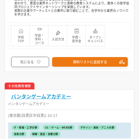
あわせて、豊富な業界ネットワークと柔軟な教育システムにより、数多くの産学協
同プロジェクトやインターンシップを実施しています。
実際の企業やアーティストとの案件に取り組むことで、在学中から業界のノウハウ
を学びます。
学部・
学校
学費・
オープン
学科・
入試方法
TOP
奨学金
キャンパス
コース
気になる
資料リストに追加する
その他教育機関
バンタンゲームアカデミー
バンタンゲームアカデミー
[東京都]目黒区中目黒2-10-17
IT・情報・工学分野
CG・ゲーム・WEB分野
デザイン・美術・アニメ分野
音楽分野
映像・放送・音響分野