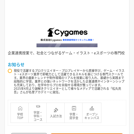
企業連携授業で、社会とつながるゲーム・イラスト・eスポーツの専門校
お知らせ
現役で活躍するプロクリエイター・プロプレイヤーから直接学び、ゲーム・イラス
ト・eスポーツ業界で即戦力として活躍できるスキルを身につける専門スクールで
す。業界の最新トレンドや制作現場のリアルを授業に取り入れ、基礎から実践まで
段階的に学習。業界との強いネットワークを活かした企業連携やインターンシップ
も充実しており、在学中からプロを目指せる環境が整っています。
2025年4月より謎解きクリエイターとして様々なメディアで活躍される「松丸亮
吾」さんが名誉アカデミーに就任。
学部・
学校
学費・
オープン
学科・
入試方法
TOP
奨学金
キャンパス
コース