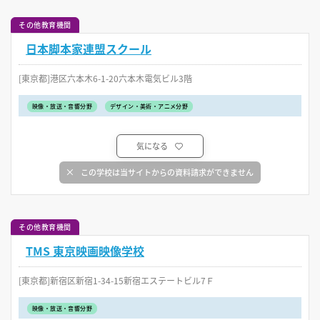
その他教育機関
日本脚本家連盟スクール
[東京都]港区六本木6-1-20六本木電気ビル3階
映像・放送・音響分野
デザイン・美術・アニメ分野
気になる
この学校は当サイトからの資料請求ができません
その他教育機関
TMS 東京映画映像学校
[東京都]新宿区新宿1-34-15新宿エステートビル7Ｆ
映像・放送・音響分野