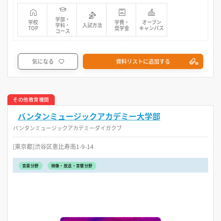
学部・
学校
学費・
オープン
学科・
入試方法
TOP
奨学金
キャンパス
コース
気になる
資料リストに追加する
その他教育機関
バンタンミュージックアカデミー大学部
バンタンミュージックアカデミーダイガクブ
[東京都]渋谷区恵比寿南1-9-14
音楽分野
映像・放送・音響分野