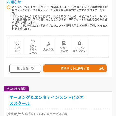
お知らせ
バンタンクリエイターアカデミー大学部は、スクール教育と企業での実践教育を融
合させることで、次世代メディアで活躍できる即戦力を育成する専門スクールで
す。
UUUM株式会社による総合監修で、現場を知るプロから、今必要なスキル、トレン
ド、撮影機材やソフトの使い方などを学びます、SNSチャンネル開設で自らの作品
を世界に発信します︕
また、企業と連携した産学連携プロジェクトや現場実習などを通じ即戦力となる人
材を育成します。
学部・
学校
学費・
オープン
学科・
入試方法
TOP
奨学金
キャンパス
コース
気になる
資料リストに追加する
その他教育機関
ゲーミング＆エンタテインメントビジネ
ススクール
[東京都]渋谷区桜丘町24-4東武富士ビル2階