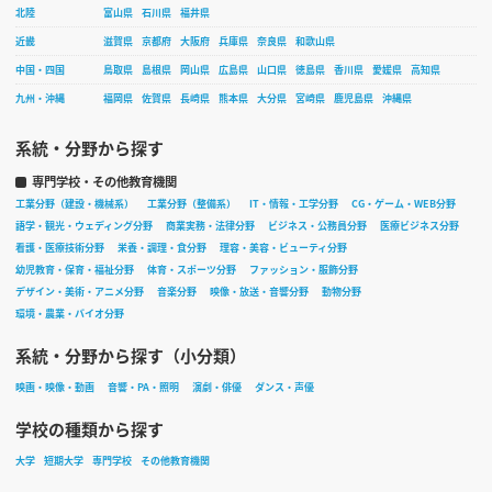
北陸
富山県
石川県
福井県
近畿
滋賀県
京都府
大阪府
兵庫県
奈良県
和歌山県
中国・四国
鳥取県
島根県
岡山県
広島県
山口県
徳島県
香川県
愛媛県
高知県
九州・沖縄
福岡県
佐賀県
長崎県
熊本県
大分県
宮崎県
鹿児島県
沖縄県
系統・分野から探す
専門学校・その他教育機関
工業分野（建設・機械系）
工業分野（整備系）
IT・情報・工学分野
CG・ゲーム・WEB分野
語学・観光・ウェディング分野
商業実務・法律分野
ビジネス・公務員分野
医療ビジネス分野
看護・医療技術分野
栄養・調理・食分野
理容・美容・ビューティ分野
幼児教育・保育・福祉分野
体育・スポーツ分野
ファッション・服飾分野
デザイン・美術・アニメ分野
音楽分野
映像・放送・音響分野
動物分野
環境・農業・バイオ分野
系統・分野から探す（小分類）
映画・映像・動画
音響・PA・照明
演劇・俳優
ダンス・声優
学校の種類から探す
大学
短期大学
専門学校
その他教育機関