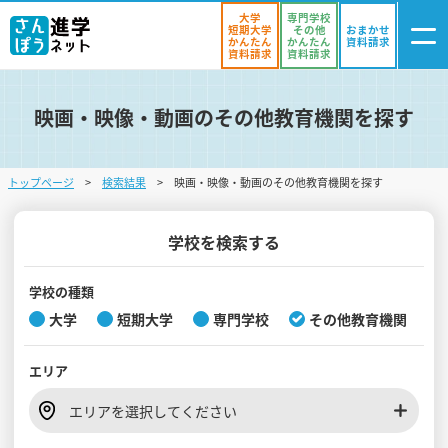
大学
専門学校
短期大学
その他
おまかせ
かんたん
かんたん
資料請求
資料請求
資料請求
映画・映像・動画のその他教育機関を探す
ログイン
気になる
資料リスト
・登録
トップページ
検索結果
映画・映像・動画のその他教育機関を探す
学校を探す
オープンキャンパスを探す
学校を検索する
進学イベント
学校の種類
大学
短期大学
専門学校
その他教育機関
入試・受験入門
エリア
お役立ち情報
エリアを選択してください