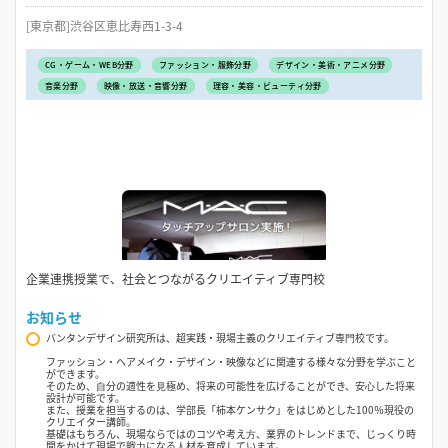
[東京都]渋谷区恵比寿西1-3-4
CG・ゲーム・WEB分野
ファッション・服飾分野
デザイン・美術・アニメ分野
音楽分野
映像・放送・音響分野
理容・美容・ビューティ分野
企業連携授業で、社会とつながるクリエイティブ専門校
お知らせ
バンタンデザイン研究所は、超実践・現場主義のクリエイティブ専⾨校です。
ファッション・ヘアメイク・デザイン・映像などに関連する様々な分野を学ぶこと
ができます。
そのため、⾃分の適性を⾒極め、将来の可能性を広げることができ、安⼼した将来
設計が可能です。
また、授業を担当するのは、学部長「柿本ケンサク」をはじめとした100％現役の
クリエイター講師。
基礎はもちろん、現場ならではのコツや考え⽅、業界のトレンドまで、じっくり時
間をかけて現場で戦⼒になる⼈材を育成しています。