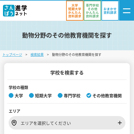
大学
専門学校
短期大学
その他
おまかせ
かんたん
かんたん
資料請求
資料請求
資料請求
動物分野のその他教育機関を探す
ログイン
気になる
資料リスト
・登録
トップページ
検索結果
動物分野のその他教育機関を探す
学校を探す
オープンキャンパスを探す
学校を検索する
進学イベント
学校の種類
大学
短期大学
専門学校
その他教育機関
入試・受験入門
エリア
お役立ち情報
エリアを選択してください