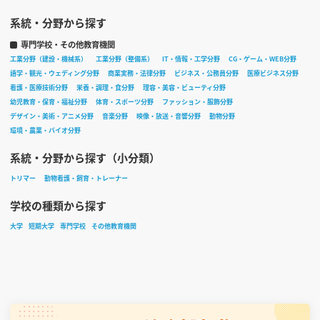
系統・分野から探す
専門学校・その他教育機関
工業分野（建設・機械系）
工業分野（整備系）
IT・情報・工学分野
CG・ゲーム・WEB分野
語学・観光・ウェディング分野
商業実務・法律分野
ビジネス・公務員分野
医療ビジネス分野
看護・医療技術分野
栄養・調理・食分野
理容・美容・ビューティ分野
幼児教育・保育・福祉分野
体育・スポーツ分野
ファッション・服飾分野
デザイン・美術・アニメ分野
音楽分野
映像・放送・音響分野
動物分野
環境・農業・バイオ分野
系統・分野から探す（小分類）
トリマー
動物看護・飼育・トレーナー
学校の種類から探す
大学
短期大学
専門学校
その他教育機関