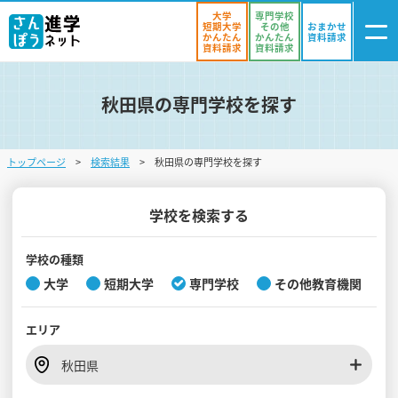
大学
専門学校
短期大学
その他
おまかせ
かんたん
かんたん
資料請求
資料請求
資料請求
秋田県の専門学校を探す
ログイン
気になる
資料リスト
・登録
トップページ
検索結果
秋田県の専門学校を探す
学校を探す
オープンキャンパスを探す
学校を検索する
進学イベント
学校の種類
大学
短期大学
専門学校
その他教育機関
入試・受験入門
エリア
お役立ち情報
秋田県