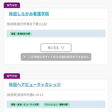
専門学校
秋田しらかみ看護学院
[秋田県]能代市落合下悪土120
看護・医療技術分野
気になる
この学校は当サイトからの資料請求ができません
専門学校
秋田ヘアビューティカレッジ
[秋田県]秋田市中通6-18-13
理容・美容・ビューティ分野
ファッション・服飾分野