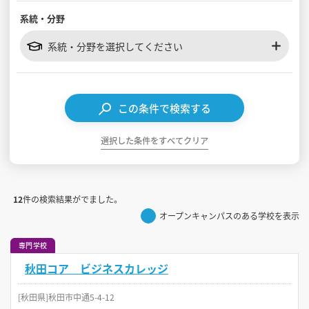
系統・分野
見学会WEB手引書
系統・分野を選択してください
校内オンラインガイダンス
アンケートフォーム（学校用）
この条件で検索する
選択した条件をすべてクリア
12
件の検索結果がでました。
オープンキャンパスのある学校を表示
専門学校
秋田コア ビジネスカレッジ
[秋田県]秋田市中通5-4-12