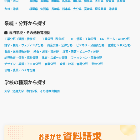
中国・四国
鳥取県
島根県
岡山県
広島県
山口県
徳島県
香川県
愛媛県
高知県
九州・沖縄
福岡県
佐賀県
長崎県
熊本県
大分県
宮崎県
鹿児島県
沖縄県
系統・分野から探す
専門学校・その他教育機関
工業分野（建設・機械系）
工業分野（整備系）
IT・情報・工学分野
CG・ゲーム・WEB分野
語学・観光・ウェディング分野
商業実務・法律分野
ビジネス・公務員分野
医療ビジネス分野
看護・医療技術分野
栄養・調理・食分野
理容・美容・ビューティ分野
幼児教育・保育・福祉分野
体育・スポーツ分野
ファッション・服飾分野
デザイン・美術・アニメ分野
音楽分野
映像・放送・音響分野
動物分野
環境・農業・バイオ分野
学校の種類から探す
大学
短期大学
専門学校
その他教育機関