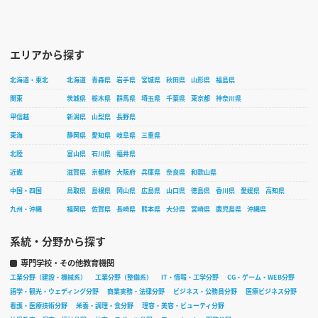
エリアから探す
北海道・東北
北海道
青森県
岩手県
宮城県
秋田県
山形県
福島県
関東
茨城県
栃木県
群馬県
埼玉県
千葉県
東京都
神奈川県
甲信越
新潟県
山梨県
長野県
東海
静岡県
愛知県
岐阜県
三重県
北陸
富山県
石川県
福井県
近畿
滋賀県
京都府
大阪府
兵庫県
奈良県
和歌山県
中国・四国
鳥取県
島根県
岡山県
広島県
山口県
徳島県
香川県
愛媛県
高知県
九州・沖縄
福岡県
佐賀県
長崎県
熊本県
大分県
宮崎県
鹿児島県
沖縄県
系統・分野から探す
専門学校・その他教育機関
工業分野（建設・機械系）
工業分野（整備系）
IT・情報・工学分野
CG・ゲーム・WEB分野
語学・観光・ウェディング分野
商業実務・法律分野
ビジネス・公務員分野
医療ビジネス分野
看護・医療技術分野
栄養・調理・食分野
理容・美容・ビューティ分野