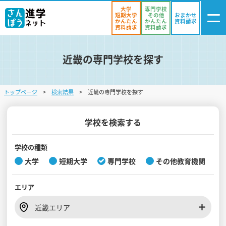
大学
専門学校
短期大学
その他
おまかせ
かんたん
かんたん
資料請求
資料請求
資料請求
近畿の専門学校を探す
ログイン
気になる
資料リスト
・登録
トップページ
検索結果
近畿の専門学校を探す
学校を探す
オープンキャンパスを探す
学校を検索する
進学イベント
学校の種類
大学
短期大学
専門学校
その他教育機関
入試・受験入門
エリア
お役立ち情報
近畿エリア