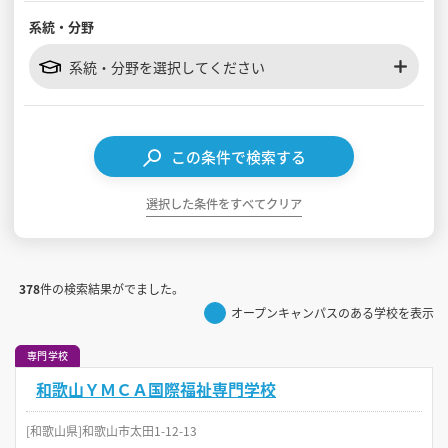
系統・分野
見学会WEB手引書
系統・分野を選択してください
校内オンラインガイダンス
アンケートフォーム（学校用）
この条件で検索する
選択した条件をすべてクリア
378
件の検索結果がでました。
オープンキャンパスのある学校を表示
専門学校
和歌山ＹＭＣＡ国際福祉専門学校
[和歌山県]和歌山市太田1-12-13