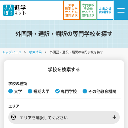
大学
専門学校
短期大学
その他
おまかせ
かんたん
かんたん
資料請求
資料請求
資料請求
外国語・通訳・翻訳の専門学校を探す
ログイン
気になる
資料リスト
・登録
トップページ
検索結果
外国語・通訳・翻訳の専門学校を探す
学校を探す
オープンキャンパスを探す
学校を検索する
進学イベント
学校の種類
大学
短期大学
専門学校
その他教育機関
入試・受験入門
エリア
お役立ち情報
エリアを選択してください