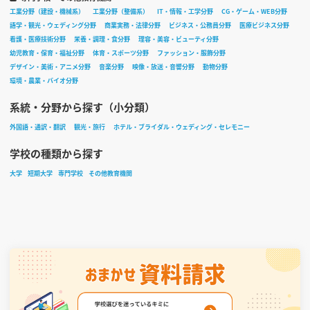
工業分野（建設・機械系）
工業分野（整備系）
IT・情報・工学分野
CG・ゲーム・WEB分野
語学・観光・ウェディング分野
商業実務・法律分野
ビジネス・公務員分野
医療ビジネス分野
看護・医療技術分野
栄養・調理・食分野
理容・美容・ビューティ分野
幼児教育・保育・福祉分野
体育・スポーツ分野
ファッション・服飾分野
デザイン・美術・アニメ分野
音楽分野
映像・放送・音響分野
動物分野
環境・農業・バイオ分野
系統・分野から探す（小分類）
外国語・通訳・翻訳
観光・旅行
ホテル・ブライダル・ウェディング・セレモニー
学校の種類から探す
大学
短期大学
専門学校
その他教育機関