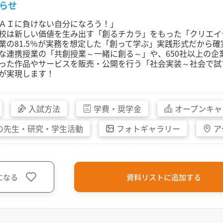
らせ
ＡＩに負けない自分になろう！」
校は新しい価値を生み出す「創るチカラ」をもった「クリエイ
業の81.5％が実務を想定した「創って学ぶ」実践形式だから
な連携授業の「共創授業～一緒に創る～」や、650社以上の
った作品やサービスを販売・公開を行う「社会実装～社会で試
が実現します！
入試方法
学費・
奨学金
オープン
キャ
の先生・
研究・
学生活動
フォト
ギャラリー
ア
になる
資料リストに追加する