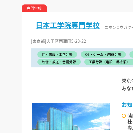
専門学校
日本工学院専門学校
ニホンコウガク
[東京都]大田区西蒲田5-23-22
IT・情報・工学分野
CG・ゲーム・WEB分野
映像・放送・音響分野
工業分野（建設・機械系）
東京
あな
お知
蒲
棟
専