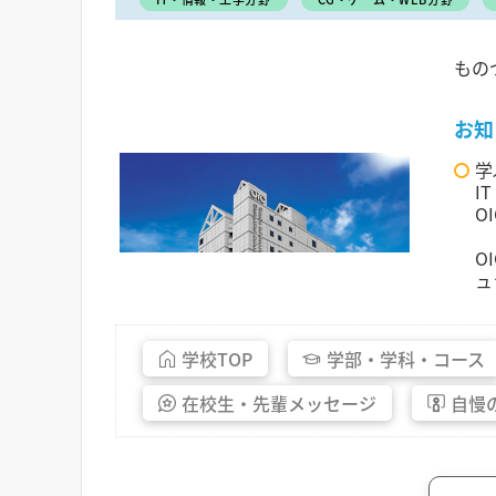
もの
お知
学
I
O
O
ュ
学校
TOP
学部・
学科・
コース
在校生・
先輩
メッセージ
自慢