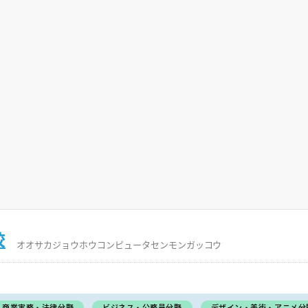
校
オオサカジョウホウコンピュータセンモンガッコウ
商業実務・法律分野
ビジネス・公務員分野
デザイン・美術・アニメ分