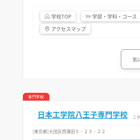
学校
TOP
学部・
学科・
コース
アクセス
マップ
気
専門学校
日本工学院八王子専門学校
ニ
[東京都]大田区西蒲田５－２３－２２