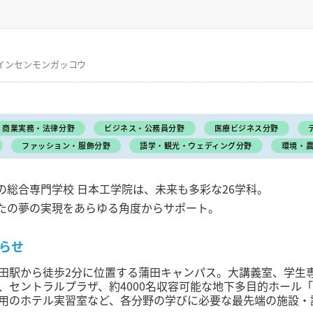
インセンモンガッコウ
商業実務・法律分野
ビジネス・公務員分野
医療ビジネス分野
ファッション・服飾分野
語学・観光・ウェディング分野
環境・
の総合専門学校 日本工学院は、未来も多彩な26学科。
たの夢の実現をあらゆる角度からサポート。
らせ
田駅から徒歩2分に位置する蒲田キャンパス。大講義室、学生
、セントラルプラザ、約4000名収容可能な地下多目的ホール
用のホテル実習室など、各分野の学びに必要な最先端の施設・