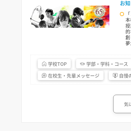
お知
「
本
授
的
創
夢
学校
TOP
学部・
学科・
コース
在校生・
先輩
メッセージ
自慢
気