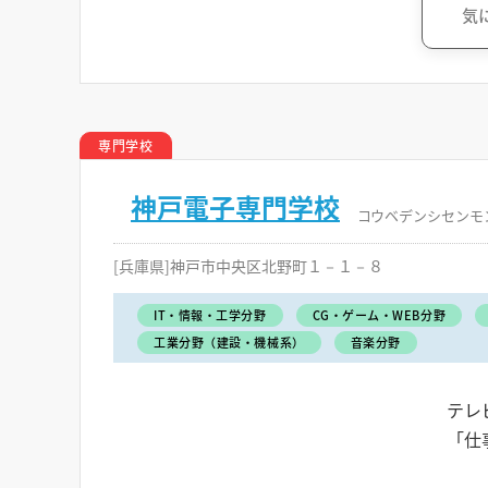
気
専門学校
神戸電子専門学校
コウベデンシセンモ
[兵庫県]神戸市中央区北野町１－１－８
IT・情報・工学分野
CG・ゲーム・WEB分野
工業分野（建設・機械系）
音楽分野
テレ
「仕