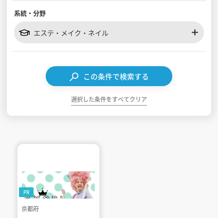
系統・分野
見学会WEB手引書
エステ・メイク・ネイル
校内オンラインガイダンス
アンケートフォーム（学校用）
この条件で検索する
選択した条件をすべてクリア
PR
京都府