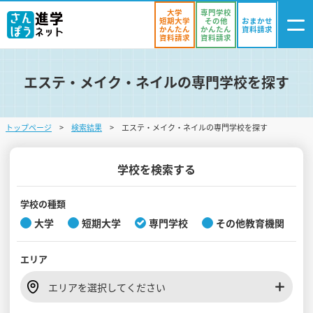
大学
専門学校
短期大学
その他
おまかせ
かんたん
かんたん
資料請求
資料請求
資料請求
エステ・メイク・ネイルの専門学校を探す
ログイン
気になる
資料リスト
・登録
トップページ
検索結果
エステ・メイク・ネイルの専門学校を探す
学校を探す
オープンキャンパスを探す
学校を検索する
進学イベント
学校の種類
大学
短期大学
専門学校
その他教育機関
入試・受験入門
エリア
お役立ち情報
エリアを選択してください