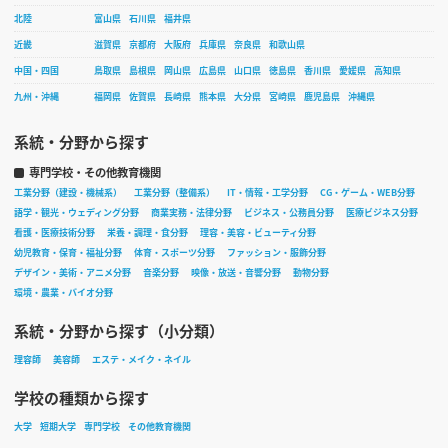
北陸
富山県
石川県
福井県
近畿
滋賀県
京都府
大阪府
兵庫県
奈良県
和歌山県
中国・四国
鳥取県
島根県
岡山県
広島県
山口県
徳島県
香川県
愛媛県
高知県
九州・沖縄
福岡県
佐賀県
長崎県
熊本県
大分県
宮崎県
鹿児島県
沖縄県
系統・分野から探す
専門学校・その他教育機関
工業分野（建設・機械系）
工業分野（整備系）
IT・情報・工学分野
CG・ゲーム・WEB分野
語学・観光・ウェディング分野
商業実務・法律分野
ビジネス・公務員分野
医療ビジネス分野
看護・医療技術分野
栄養・調理・食分野
理容・美容・ビューティ分野
幼児教育・保育・福祉分野
体育・スポーツ分野
ファッション・服飾分野
デザイン・美術・アニメ分野
音楽分野
映像・放送・音響分野
動物分野
環境・農業・バイオ分野
系統・分野から探す（小分類）
理容師
美容師
エステ・メイク・ネイル
学校の種類から探す
大学
短期大学
専門学校
その他教育機関