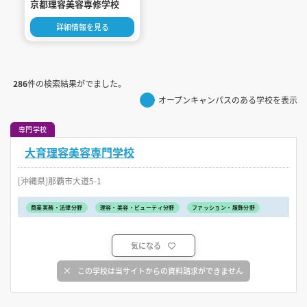
京都理容美容専修学校
詳細情報を見る
286
件の検索結果がでました。
オープンキャンパスのある学校を表示
専門学校
大育理容美容専門学校
[沖縄県]那覇市大道5-1
商業実務・法律分野
理容・美容・ビューティ分野
ファッション・服飾分野
気になる
この学校は当サイトからの資料請求ができません