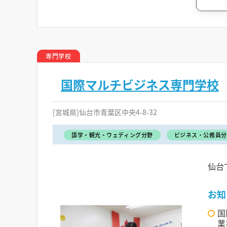
専門学校
国際マルチビジネス専門学校
[宮城県]仙台市青葉区中央4-8-32
語学・観光・ウェディング分野
ビジネス・公務員分
仙台
お知
国
業