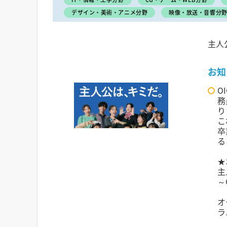
デザイン・美術・アニメ分野
映像・放送・音響分
主人
お知
O
務
り
こ
卒
る
★
主
～
オ
ラ