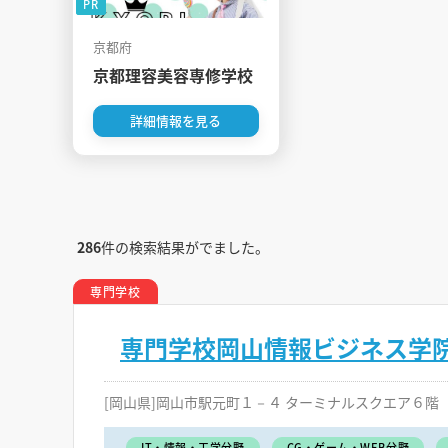
PR
京都府
京都理容美容専修学校
詳細情報を見る
286
件の検索結果がでました。
専門学校
専門学校岡山情報ビジネス学
[岡山県]岡山市駅元町１－４ ターミナルスクエア６階
IT・情報・工学分野
CG・ゲーム・WEB分野