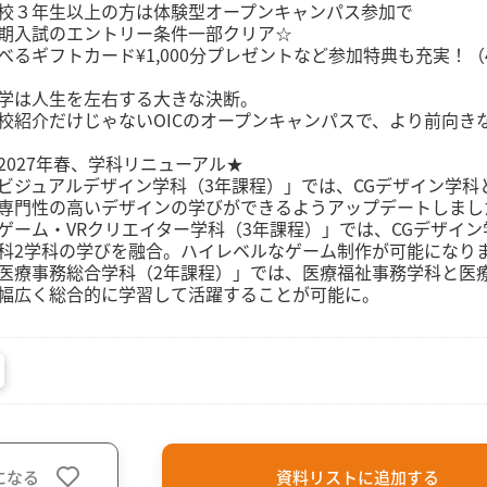
校３年生以上の方は体験型オープンキャンパス参加で
期入試のエントリー条件一部クリア☆
べるギフトカード¥1,000分プレゼントなど参加特典も充実！
学は人生を左右する大きな決断。
校紹介だけじゃないOICのオープンキャンパスで、より前向き
2027年春、学科リニューアル★
ビジュアルデザイン学科（3年課程）」では、CGデザイン学
専門性の高いデザインの学びができるようアップデートしまし
ゲーム・VRクリエイター学科（3年課程）」では、CGデザイン
科2学科の学びを融合。ハイレベルなゲーム制作が可能になり
医療事務総合学科（2年課程）」では、医療福祉事務学科と医
幅広く総合的に学習して活躍することが可能に。
になる
資料リストに追加する