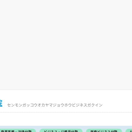
院
センモンガッコウオカヤマジョウホウビジネスガクイン
商業実務・法律分野
ビジネス・公務員分野
医療ビジネス分野