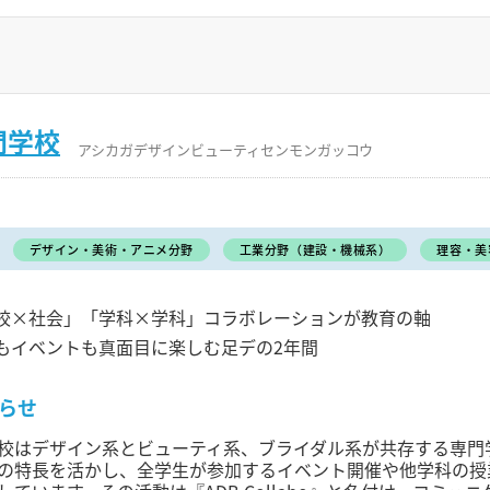
門学校
アシカガデザインビューティセンモンガッコウ
デザイン・美術・アニメ分野
工業分野（建設・機械系）
理容・美
校×社会」「学科×学科」コラボレーションが教育の軸
もイベントも真面目に楽しむ足デの2年間
らせ
校はデザイン系とビューティ系、ブライダル系が共存する専門
の特長を活かし、全学生が参加するイベント開催や他学科の授