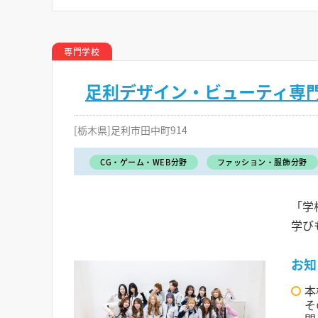
専門学校
足利デザイン・ビューティ専
[栃木県]足利市田中町914
CG・ゲーム・WEB分野
ファッション・服飾分野
「学
学び
お知
本
そ