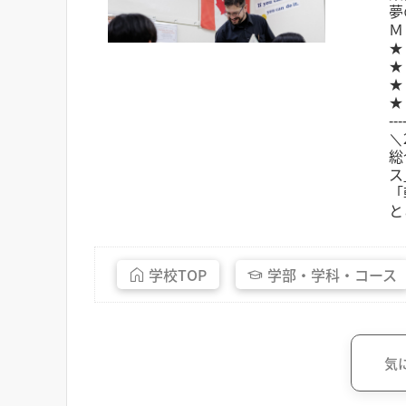
夢
ＭＢ
★
★
★
★
‐‐‐
＼
総
ス
「
と
学校
TOP
学部・
学科・
コース
気