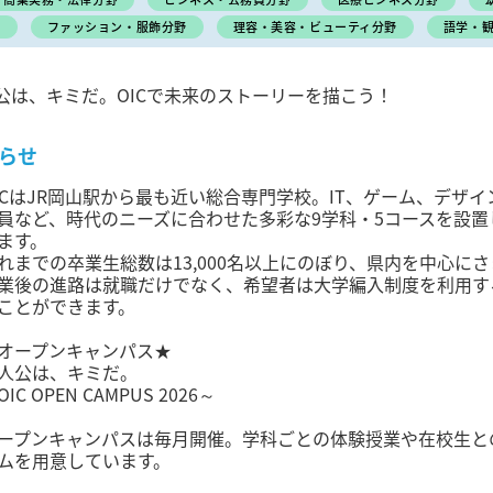
野
ファッション・服飾分野
理容・美容・ビューティ分野
語学・
公は、キミだ。OICで未来のストーリーを描こう！
らせ
ICはJR岡山駅から最も近い総合専門学校。IT、ゲーム、デザ
員など、時代のニーズに合わせた多彩な9学科・5コースを設
ます。
れまでの卒業生総数は13,000名以上にのぼり、県内を中心に
業後の進路は就職だけでなく、希望者は大学編入制度を利用す
ことができます。
オープンキャンパス★
人公は、キミだ。
OIC OPEN CAMPUS 2026～
ープンキャンパスは毎月開催。学科ごとの体験授業や在校生と
ムを用意しています。