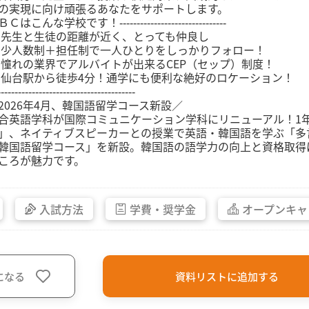
の実現に向け頑張るあなたをサポートします。
Ｃはこんな学校です！‐‐‐‐‐‐‐‐‐‐‐‐‐‐‐‐‐‐‐‐‐‐‐‐‐‐‐‐‐‐‐
 先生と生徒の距離が近く、とっても仲良し
 少人数制＋担任制で一人ひとりをしっかりフォロー！
 憧れの業界でアルバイトが出来るCEP（セップ）制度！
 仙台駅から徒歩4分！通学にも便利な絶好のロケーション！
‐‐‐‐‐‐‐‐‐‐‐‐‐‐‐‐‐‐‐‐‐‐‐‐‐‐‐‐‐‐‐‐‐‐‐‐‐‐‐‐
2026年4月、韓国語留学コース新設／
合英語学科が国際コミュニケーション学科にリニューアル！1
」、ネイティブスピーカーとの授業で英語・韓国語を学ぶ「多
韓国語留学コース」を新設。韓国語の語学力の向上と資格取得
ころが魅力です。
入試方法
学費・
奨学金
オープン
キャ
になる
資料リストに追加する