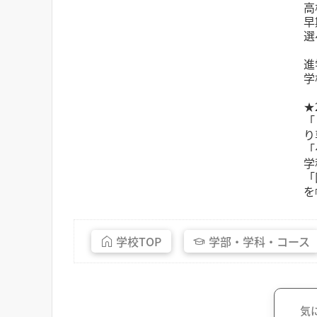
高
早
選
進
学
★
「
り
「
学
「
を
学校
TOP
学部・
学科・
コース
気