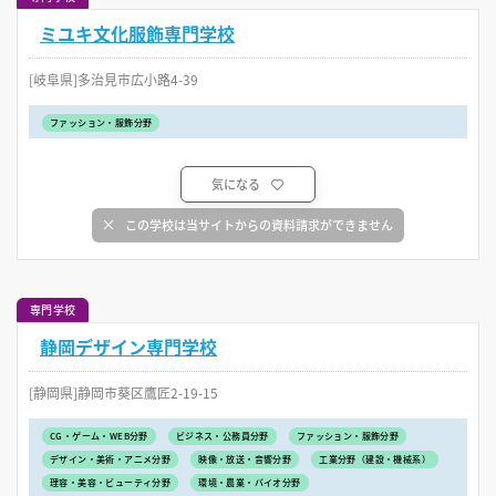
ミユキ文化服飾専門学校
[岐阜県]多治見市広小路4-39
ファッション・服飾分野
気になる
この学校は当サイトからの資料請求ができません
専門学校
静岡デザイン専門学校
[静岡県]静岡市葵区鷹匠2-19-15
CG・ゲーム・WEB分野
ビジネス・公務員分野
ファッション・服飾分野
デザイン・美術・アニメ分野
映像・放送・音響分野
工業分野（建設・機械系）
理容・美容・ビューティ分野
環境・農業・バイオ分野