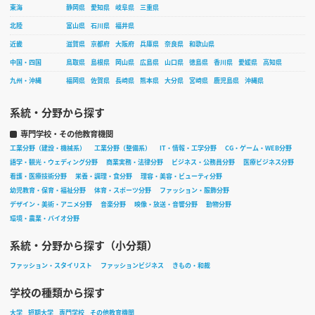
東海
静岡県
愛知県
岐阜県
三重県
北陸
富山県
石川県
福井県
近畿
滋賀県
京都府
大阪府
兵庫県
奈良県
和歌山県
中国・四国
鳥取県
島根県
岡山県
広島県
山口県
徳島県
香川県
愛媛県
高知県
九州・沖縄
福岡県
佐賀県
長崎県
熊本県
大分県
宮崎県
鹿児島県
沖縄県
系統・分野から探す
専門学校・その他教育機関
工業分野（建設・機械系）
工業分野（整備系）
IT・情報・工学分野
CG・ゲーム・WEB分野
語学・観光・ウェディング分野
商業実務・法律分野
ビジネス・公務員分野
医療ビジネス分野
看護・医療技術分野
栄養・調理・食分野
理容・美容・ビューティ分野
幼児教育・保育・福祉分野
体育・スポーツ分野
ファッション・服飾分野
デザイン・美術・アニメ分野
音楽分野
映像・放送・音響分野
動物分野
環境・農業・バイオ分野
系統・分野から探す（小分類）
ファッション・スタイリスト
ファッションビジネス
きもの・和裁
学校の種類から探す
大学
短期大学
専門学校
その他教育機関