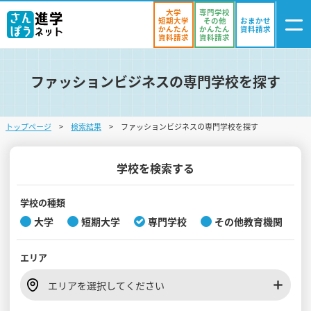
大学
専門学校
短期大学
その他
おまかせ
かんたん
かんたん
資料請求
資料請求
資料請求
ファッションビジネスの専門学校を探す
ログイン
気になる
資料リスト
・登録
トップページ
検索結果
ファッションビジネスの専門学校を探す
学校を探す
オープンキャンパスを探す
学校を検索する
進学イベント
学校の種類
大学
短期大学
専門学校
その他教育機関
入試・受験入門
エリア
お役立ち情報
エリアを選択してください