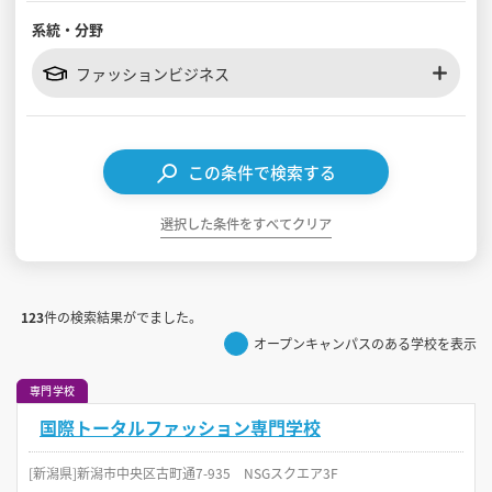
系統・分野
見学会WEB手引書
ファッションビジネス
校内オンラインガイダンス
アンケートフォーム（学校用）
この条件で検索する
選択した条件をすべてクリア
123
件の検索結果がでました。
オープンキャンパスのある学校を表示
専門学校
国際トータルファッション専門学校
[新潟県]新潟市中央区古町通7-935 NSGスクエア3F