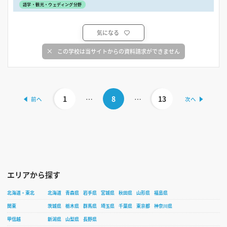
語学・観光・ウェディング分野
気になる
この学校は当サイトからの資料請求ができません
1
…
8
…
13
エリアから探す
北海道・東北
北海道
青森県
岩手県
宮城県
秋田県
山形県
福島県
関東
茨城県
栃木県
群馬県
埼玉県
千葉県
東京都
神奈川県
甲信越
新潟県
山梨県
長野県