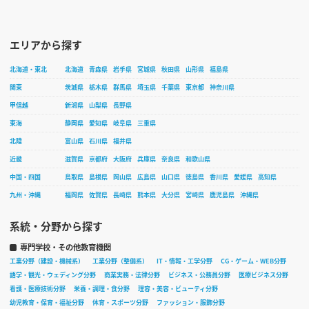
エリアから探す
北海道・東北
北海道
青森県
岩手県
宮城県
秋田県
山形県
福島県
関東
茨城県
栃木県
群馬県
埼玉県
千葉県
東京都
神奈川県
甲信越
新潟県
山梨県
長野県
東海
静岡県
愛知県
岐阜県
三重県
北陸
富山県
石川県
福井県
近畿
滋賀県
京都府
大阪府
兵庫県
奈良県
和歌山県
中国・四国
鳥取県
島根県
岡山県
広島県
山口県
徳島県
香川県
愛媛県
高知県
九州・沖縄
福岡県
佐賀県
長崎県
熊本県
大分県
宮崎県
鹿児島県
沖縄県
系統・分野から探す
専門学校・その他教育機関
工業分野（建設・機械系）
工業分野（整備系）
IT・情報・工学分野
CG・ゲーム・WEB分野
語学・観光・ウェディング分野
商業実務・法律分野
ビジネス・公務員分野
医療ビジネス分野
看護・医療技術分野
栄養・調理・食分野
理容・美容・ビューティ分野
幼児教育・保育・福祉分野
体育・スポーツ分野
ファッション・服飾分野