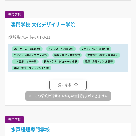
専門学校
専門学校 文化デザイナー学院
[茨城県]水戸市泉町1-3-22
CG・ゲーム・WEB分野
ビジネス・公務員分野
ファッション・服飾分野
デザイン・美術・アニメ分野
映像・放送・音響分野
工業分野（建設・機械系）
IT・情報・工学分野
理容・美容・ビューティ分野
環境・農業・バイオ分野
語学・観光・ウェディング分野
気になる
この学校は当サイトからの資料請求ができません
専門学校
水戸経理専門学校