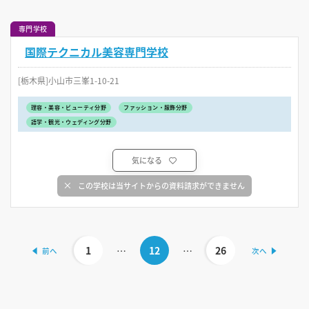
専門学校
国際テクニカル美容専門学校
[栃木県]小山市三峯1-10-21
理容・美容・ビューティ分野
ファッション・服飾分野
語学・観光・ウェディング分野
気になる
この学校は当サイトからの資料請求ができません
1
…
12
…
26