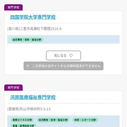
専門学校
四国学院大学専門学校
[香川県]三豊市高瀬町下勝間2516-4
幼児教育・保育・福祉分野
気になる
この学校は当サイトからの資料請求ができません
専門学校
河原医療福祉専門学校
[愛媛県]松山市柳井町3-3-13
医療ビジネス分野
幼児教育・保育・福祉分野
体育・スポーツ分野
看護・医療技術分野