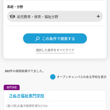
系統・分野
見学会WEB手引書
幼児教育・保育・福祉分野
校内オンラインガイダンス
アンケートフォーム（学校用）
この条件で検索する
選択した条件をすべてクリア
303
件の検索結果がでました。
オープンキャンパスのある学校を表示
専門学校
さぬき福祉専門学校
[香川県]丸亀市飯野町東分2700