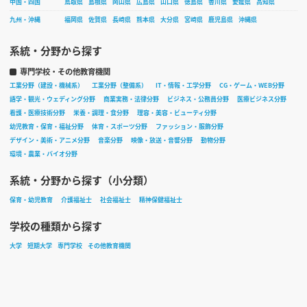
中国・四国
鳥取県
島根県
岡山県
広島県
山口県
徳島県
香川県
愛媛県
高知県
九州・沖縄
福岡県
佐賀県
長崎県
熊本県
大分県
宮崎県
鹿児島県
沖縄県
系統・分野から探す
専門学校・その他教育機関
工業分野（建設・機械系）
工業分野（整備系）
IT・情報・工学分野
CG・ゲーム・WEB分野
語学・観光・ウェディング分野
商業実務・法律分野
ビジネス・公務員分野
医療ビジネス分野
看護・医療技術分野
栄養・調理・食分野
理容・美容・ビューティ分野
幼児教育・保育・福祉分野
体育・スポーツ分野
ファッション・服飾分野
デザイン・美術・アニメ分野
音楽分野
映像・放送・音響分野
動物分野
環境・農業・バイオ分野
系統・分野から探す（小分類）
保育・幼児教育
介護福祉士
社会福祉士
精神保健福祉士
学校の種類から探す
大学
短期大学
専門学校
その他教育機関