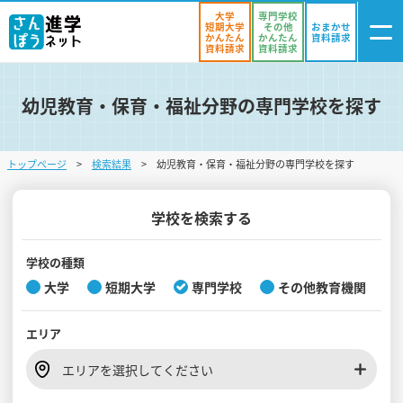
大学
専門学校
短期大学
その他
おまかせ
かんたん
かんたん
資料請求
資料請求
資料請求
幼児教育・保育・福祉分野の専門学校を探す
ログイン
気になる
資料リスト
・登録
トップページ
検索結果
幼児教育・保育・福祉分野の専門学校を探す
学校を探す
オープンキャンパスを探す
学校を検索する
進学イベント
学校の種類
大学
短期大学
専門学校
その他教育機関
入試・受験入門
エリア
お役立ち情報
エリアを選択してください