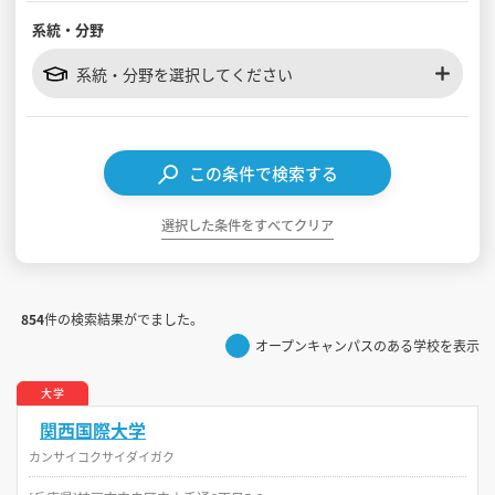
系統・分野
見学会WEB手引書
系統・分野を選択してください
校内オンラインガイダンス
アンケートフォーム（学校用）
この条件で検索する
選択した条件をすべてクリア
854
件の検索結果がでました。
オープンキャンパスのある学校を表示
大学
関西国際大学
カンサイコクサイダイガク