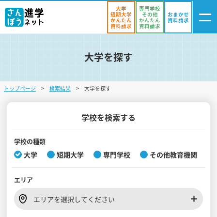
大学
専門学校
短期大学
その他
おまかせ
かんたん
かんたん
資料請求
資料請求
資料請求
大学を探す
ログイン
気になる
資料リスト
・登録
トップページ
検索結果
大学を探す
学校を探す
オープンキャンパスを探す
学校を検索する
進学イベント
学校の種類
大学
短期大学
専門学校
その他教育機関
入試・受験入門
エリア
お役立ち情報
エリアを選択してください