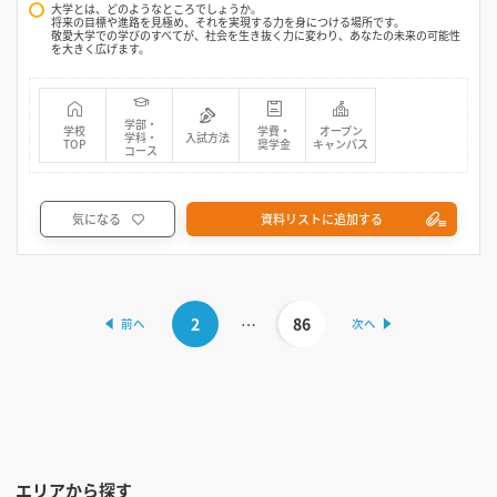
大学とは、どのようなところでしょうか。
将来の目標や進路を見極め、それを実現する力を身につける場所です。
敬愛大学での学びのすべてが、社会を生き抜く力に変わり、あなたの未来の可能性
を大きく広げます。
学部・
学校
学費・
オープン
学科・
入試方法
TOP
奨学金
キャンパス
コース
気になる
資料リストに追加する
2
…
86
エリアから探す