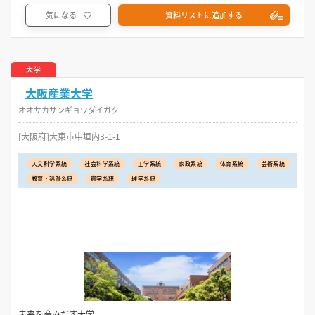
気になる
資料リストに追加する
大学
大阪産業大学
オオサカサンギョウダイガク
[大阪府]大東市中垣内3-1-1
人文科学系統
社会科学系統
工学系統
家政系統
体育系統
芸術系統
教育・福祉系統
農学系統
理学系統
未来を産みだす大学