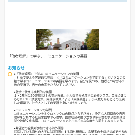
「他者理解」で学ぶ、コミュニケーションの英語
お知らせ
●「他者理解」で学ぶコミュニケーションの英語
「社会で使える実践的な英語」と「コミュニケーションを学問する」という２つの
軸で学ぶコミュニケーションの英語を学べます。自分を見つめ、他者とつながるた
めの英語で、自分の未来をひらいてください。
●社会で使える実践的な英語
１・2年次に600時間以上の英語授業。小人数で習熟度別の必修クラス。目標点数に
応じたTOEIC試験対策。実務家教員による「実務英語」。小人数だからこその充実
した環境で、社会人としての英語を身につけましょう。
●コミュニケーションの学問
コミュニケーションをミクロとマクロの観点から学びます。身近な人間関係や自己
理解を分析する社会言語学や心理学。国際社会の成り立ちや多様性を学ぶ国際政治
学や地域文化事情。コミュニケーションをさまざまな角度から捉えてみましょう。
●希望者の全員が参加できる海外研修
提携している海外の大学に3週間滞在する海外研修に、希望者の全員が参加できるの