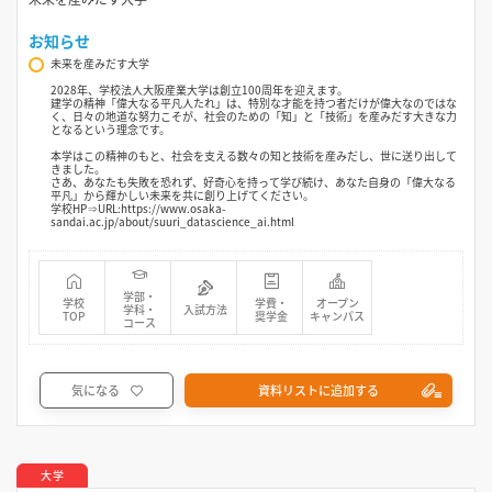
お知らせ
未来を産みだす大学
2028年、学校法人大阪産業大学は創立100周年を迎えます。
建学の精神「偉大なる平凡人たれ」は、特別な才能を持つ者だけが偉大なのではな
く、日々の地道な努力こそが、社会のための「知」と「技術」を産みだす大きな力
となるという理念です。
本学はこの精神のもと、社会を支える数々の知と技術を産みだし、世に送り出して
きました。
さあ、あなたも失敗を恐れず、好奇心を持って学び続け、あなた自身の「偉大なる
平凡」から輝かしい未来を共に創り上げてください。
学校HP⇒URL:https://www.osaka-
sandai.ac.jp/about/suuri_datascience_ai.html
学部・
学校
学費・
オープン
学科・
入試方法
TOP
奨学金
キャンパス
コース
気になる
資料リストに追加する
大学