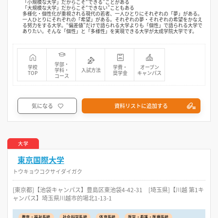
「小規模な大学」だからこそ“できる”ことがある
「大規模な大学」だからこそ“できない”こともある
多様化・個性化が重視される現代の若者、一人ひとりにそれぞれの「夢」がある。
一人ひとりにそれぞれの「希望」がある。それぞれの夢・それぞれの希望をかなえ
る努力をする大学。“偏差値”だけで語られる大学よりも「個性」で語られる大学で
ありたい。そんな「個性」と「多様性」を実現できる大学が太成学院大学です。
学部・
学校
学費・
オープン
学科・
入試方法
TOP
奨学金
キャンパス
コース
気になる
資料リストに追加する
大学
東京国際大学
トウキョウコクサイダイガク
[東京都]【池袋キャンパス】豊島区東池袋4-42-31 [埼玉県]【川越 第1キ
ャンパス】埼玉県川越市的場北1-13-1
教育・福祉系統
社会科学系統
体育系統
医学・看護・医療系統