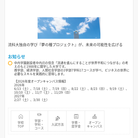
流科大独自の学び『夢の種プロジェクト』が、未来の可能性を広げる
お知らせ
中内学園創設者中内㓛の信念「流通を盛んにすることが世界平和につながる」の考
えのもと1988年に開学した大学です。
商学部、経済学部、人間社会学部の3学部7学科17コースが学べ、ビジネスの世界に
必要なスキルを実践的に習得します。
【2026年度オープンキャンパス情報】
2026年
6/13（土）、7/18（土）、7/19（日）、8/22（土）、8/23（日）、9/19（土）、
10/10（土）、11/7（土）、11/29（日）
2027年
2/27（土）、3/30（土）
学部・
学校
学費・
オープン
学科・
入試方法
TOP
奨学金
キャンパス
コース