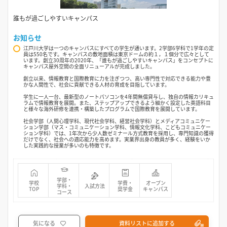
誰もが過ごしやすいキャンパス
お知らせ
江戸川大学は一つのキャンパスにすべての学生が通います。2学部6学科で1学年の定
員は550名です。キャンパスの敷地面積は東京ドームの約１，１個分で広々として
います。創立30周年の2020年、「誰もが過ごしやすいキャンパス」をコンセプトに
キャンパス屋外空間の全面リニューアルが完成しました。
創立以来、情報教育と国際教育に力を注ぎつつ、高い専門性で対応できる能力や豊
かな人間性で、社会に貢献できる人材の育成を目指しています。
学生に一人一台、最新型のノートパソコンを4年間無償貸与し、独自の情報カリキュ
ラムで情報教育を展開。また、ステップアップできるよう細かく設定した英語科目
と様々な海外研修を連携・構築したプログラムで国際教育を展開しています。
社会学部（人間心理学科、現代社会学科、経営社会学科）とメディアコミュニケー
ション学部（マス・コミュニケーション学科、情報文化学科、こどもコミュニケー
ション学科）では、1年次から少人数ゼミナール方式教育を採用し、専門知識の獲得
だけでなく、社会への適応能力を高めます。実業界出身の教員が多く、経験をいか
した実践的な授業が多いのも特徴です。
学部・
学校
学費・
オープン
学科・
入試方法
TOP
奨学金
キャンパス
コース
気になる
資料リストに追加する