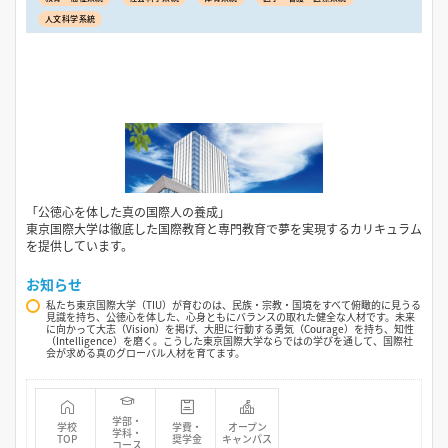
人文科学系統
「公徳心を体した真の国際人の養成」
東京国際大学は徹底した国際教育と専門教育で夢を実現するカリキュラム
を提供しています。
お知らせ
私たち東京国際大学（TIU）が育むのは、民族・宗教・国境をすべて俯瞰的に見うる
見識を持ち、公徳心を体した、心身ともにバランスの取れた健全な人材です。未来
に向かって大志（Vision）を掲げ、大胆に行動する勇気（Courage）を持ち、知性
（Intelligence）を磨く。こうした東京国際大学ならではの学びを通して、国際社
会が求める真のグローバル人材を育てます。
学部・
学校
学費・
オープン
学科・
TOP
奨学金
キャンパス
コース