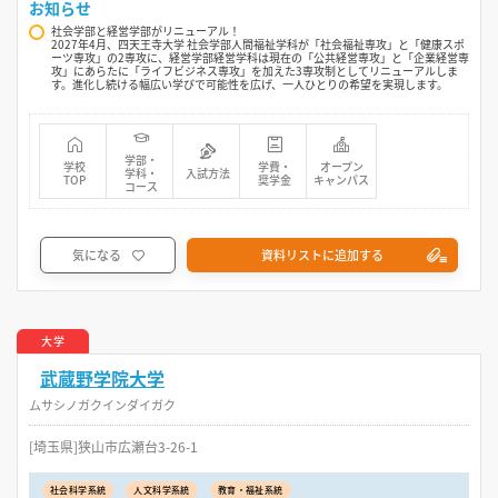
お知らせ
社会学部と経営学部がリニューアル！
2027年4月、四天王寺大学 社会学部人間福祉学科が「社会福祉専攻」と「健康スポ
ーツ専攻」の2専攻に、経営学部経営学科は現在の「公共経営専攻」と「企業経営専
攻」にあらたに「ライフビジネス専攻」を加えた3専攻制としてリニューアルしま
す。進化し続ける幅広い学びで可能性を広げ、一人ひとりの希望を実現します。
学部・
学校
学費・
オープン
学科・
入試方法
TOP
奨学金
キャンパス
コース
気になる
資料リストに追加する
大学
武蔵野学院大学
ムサシノガクインダイガク
[埼玉県]狭山市広瀬台3-26-1
社会科学系統
人文科学系統
教育・福祉系統