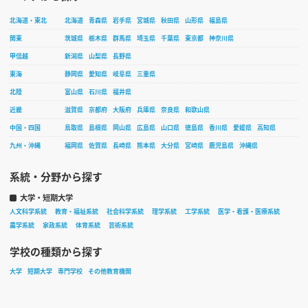
北海道・東北
北海道
青森県
岩手県
宮城県
秋田県
山形県
福島県
関東
茨城県
栃木県
群馬県
埼玉県
千葉県
東京都
神奈川県
甲信越
新潟県
山梨県
長野県
東海
静岡県
愛知県
岐阜県
三重県
北陸
富山県
石川県
福井県
近畿
滋賀県
京都府
大阪府
兵庫県
奈良県
和歌山県
中国・四国
鳥取県
島根県
岡山県
広島県
山口県
徳島県
香川県
愛媛県
高知県
九州・沖縄
福岡県
佐賀県
長崎県
熊本県
大分県
宮崎県
鹿児島県
沖縄県
系統・分野から探す
大学・短期大学
人文科学系統
教育・福祉系統
社会科学系統
理学系統
工学系統
医学・看護・医療系統
農学系統
家政系統
体育系統
芸術系統
学校の種類から探す
大学
短期大学
専門学校
その他教育機関