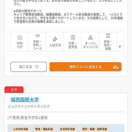
も少人数大学ならではです。奨学金の制度も充実しているので、ぜひ参加してくだ
さい。
●充実の就活サポート
キャリア教育担当教員、就職部教員、ゼミナール担当教員が連携して、一人ひとり
と向き合いながら、学生を手厚くサポートしています。その成果として、10年連続
で希望者の全員が就職を達成しました。
学部・
資格・
学校
学費・
オープン
フォト
学科・
入試方法
技術・
TOP
奨学金
キャンパス
ギャラリ
コース
就職
気になる
資料リストに追加する
大学
城西国際大学
ジョウサイコクサイダイガク
[千葉県]東金市求名1番地
人文科学系統
教育・福祉系統
社会科学系統
医学・看護・医療系統