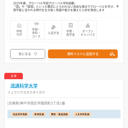
2025年春、グローバル学部グローバル学科始動。
「国」や「国境」といった概念にとらわれない自由な視点でグローバルを学び、予
測不能と言われる時代を生き抜く知識や能力を備えた人材を育成します
学部・
学校
学費・
オープン
学科・
入試方法
TOP
奨学金
キャンパス
コース
気になる
資料リストに追加する
大学
流通科学大学
リュウツウカガクダイガク
[兵庫県]神戸市西区学園西町3丁目1番
社会科学系統
体育系統
教育・福祉系統
人文科学系統