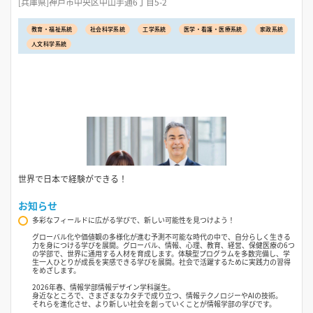
[兵庫県]神戸市中央区中山手通6丁目5-2
教育・福祉系統
社会科学系統
工学系統
医学・看護・医療系統
家政系統
人文科学系統
世界で日本で経験ができる！
お知らせ
多彩なフィールドに広がる学びで、新しい可能性を見つけよう！
グローバル化や価値観の多様化が進む予測不可能な時代の中で、自分らしく生きる
力を身につける学びを展開。グローバル、情報、心理、教育、経営、保健医療の6つ
の学部で、世界に通用する人材を育成します。体験型プログラムを多数完備し、学
生一人ひとりが成長を実感できる学びを展開。社会で活躍するために実践力の習得
をめざします。
2026年春、情報学部情報デザイン学科誕生。
身近なところで、さまざまなカタチで成り立つ、情報テクノロジーやAIの技術。
それらを進化させ、より新しい社会を創っていくことが情報学部の学びです。