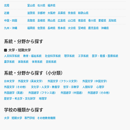
北陸
富山県
石川県
福井県
近畿
滋賀県
京都府
大阪府
兵庫県
奈良県
和歌山県
中国・四国
鳥取県
島根県
岡山県
広島県
山口県
徳島県
香川県
愛媛県
高知県
九州・沖縄
福岡県
佐賀県
長崎県
熊本県
大分県
宮崎県
鹿児島県
沖縄県
系統・分野から探す
大学・短期大学
人文科学系統
教育・福祉系統
社会科学系統
理学系統
工学系統
医学・看護・医療系統
農学系統
家政系統
体育系統
芸術系統
系統・分野から探す（小分類）
日本文学
外国文学（英米文学）
外国文学（フランス文学）
外国文学（中国文学）
外国文学（その他）
文化学・人文学・教養学
哲学・宗教学
人間科学
心理学
外国語学（英語）
外国語学（フランス語）
外国語学（中国語）
外国語学（その他）
歴史学・考古学・文化財学
地理学
学校の種類から探す
大学
短期大学
専門学校
その他教育機関