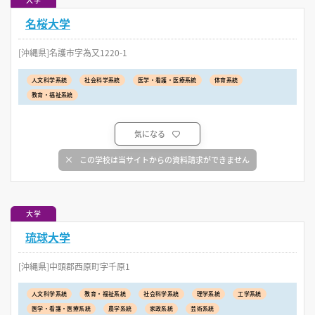
名桜大学
[沖縄県]名護市字為又1220-1
人文科学系統
社会科学系統
医学・看護・医療系統
体育系統
教育・福祉系統
気になる
この学校は当サイトからの資料請求ができません
大学
琉球大学
[沖縄県]中頭郡西原町字千原1
人文科学系統
教育・福祉系統
社会科学系統
理学系統
工学系統
医学・看護・医療系統
農学系統
家政系統
芸術系統