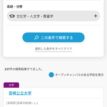
系統・分野
見学会WEB手引書
文化学・人文学・教養学
校内オンラインガイダンス
アンケートフォーム（学校用）
この条件で検索する
選択した条件をすべてクリア
237
件の検索結果がでました。
オープンキャンパスのある学校を表示
大学
宮崎公立大学
[宮崎県]宮崎市船塚1-1-2