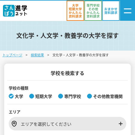
大学
専門学校
短期大学
その他
おまかせ
かんたん
かんたん
資料請求
資料請求
資料請求
文化学・人文学・教養学の大学を探す
ログイン
気になる
資料リスト
・登録
トップページ
検索結果
文化学・人文学・教養学の大学を探す
学校を探す
オープンキャンパスを探す
学校を検索する
進学イベント
学校の種類
大学
短期大学
専門学校
その他教育機関
入試・受験入門
エリア
お役立ち情報
エリアを選択してください