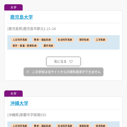
大学
鹿児島大学
[鹿児島県]鹿児島市郡元1-21-24
人文科学系統
教育・福祉系統
社会科学系統
理学系統
工学系統
医学・看護・医療系統
農学系統
気になる
この学校は当サイトからの資料請求ができません
大学
沖縄大学
[沖縄県]那覇市字国場555
人文科学系統
教育・福祉系統
社会科学系統
家政系統
体育系統